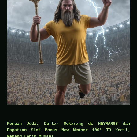
Gacor
yang
Harus
Kamu
Tahu!
Pemain Judi, Daftar Sekarang di NEYMAR88 dan
Dapatkan Slot Bonus New Member 100! TO Kecil,
Menang Lebih Mudah!