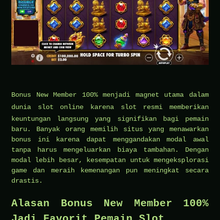
Bonus New Member 100% menjadi magnet utama dalam
dunia slot online karena
slot resmi
memberikan
keuntungan langsung yang signifikan bagi pemain
baru. Banyak orang memilih situs yang menawarkan
bonus ini karena dapat menggandakan modal awal
tanpa harus mengeluarkan biaya tambahan. Dengan
modal lebih besar, kesempatan untuk mengeksplorasi
game dan meraih kemenangan pun meningkat secara
drastis.
Alasan Bonus New Member 100%
Jadi Favorit Pemain Slot