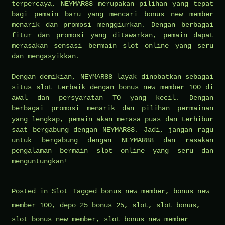
terpercaya, NEYMAR88 merupakan pilihan yang tepat
bagi pemain baru yang mencari bonus new member
menarik dan promosi menggiurkan. Dengan berbagai
fitur dan promosi yang ditawarkan, pemain dapat
merasakan sensasi bermain slot online yang seru
dan mengasyikkan.
Dengan demikian, NEYMAR88 layak dinobatkan sebagai
situs slot terbaik dengan bonus new member 100 di
awal dan persyaratan TO yang kecil. Dengan
berbagai promosi menarik dan pilihan permainan
yang lengkap, pemain akan merasa puas dan terhibur
saat bergabung dengan NEYMAR88. Jadi, jangan ragu
untuk bergabung dengan NEYMAR88 dan rasakan
pengalaman bermain slot online yang seru dan
menguntungkan!
Posted in
Slot
Tagged
bonus new member
,
bonus new
member 100
,
depo 25 bonus 25
,
slot
,
slot bonus
,
slot bonus new member
,
slot bonus new member