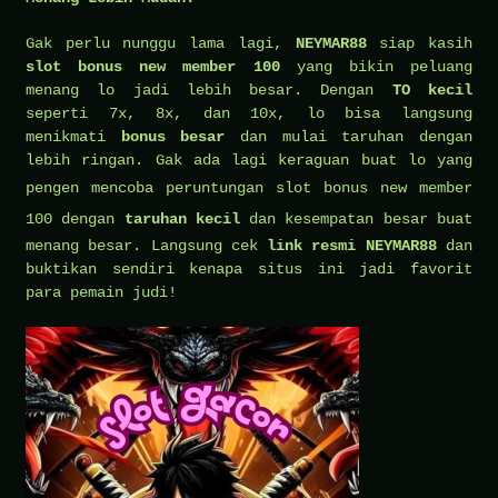
Gak perlu nunggu lama lagi,
NEYMAR88
siap kasih
slot bonus new member 100
yang bikin peluang
menang lo jadi lebih besar. Dengan
TO kecil
seperti 7x, 8x, dan 10x, lo bisa langsung
menikmati
bonus besar
dan mulai taruhan dengan
lebih ringan. Gak ada lagi keraguan buat lo yang
pengen mencoba peruntungan
slot bonus new member
100
dengan
taruhan kecil
dan kesempatan besar buat
menang besar. Langsung cek
link resmi NEYMAR88
dan
buktikan sendiri kenapa situs ini jadi favorit
para pemain judi!