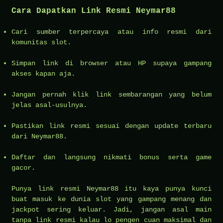
Cara Dapatkan Link Resmi Neymar88
Cari sumber terpercaya atau info resmi dari
komunitas slot.
Simpan link di browser atau HP supaya gampang
akses kapan aja.
Jangan pernah klik link sembarangan yang belum
jelas asal-usulnya.
Pastikan link resmi sesuai dengan update terbaru
dari Neymar88.
Daftar dan langsung nikmati bonus serta game
gacor.
Punya link resmi Neymar88 itu kaya punya kunci
buat masuk ke dunia slot yang gampang menang dan
jackpot sering keluar. Jadi, jangan asal main
tanpa link resmi kalau lo pengen cuan maksimal dan