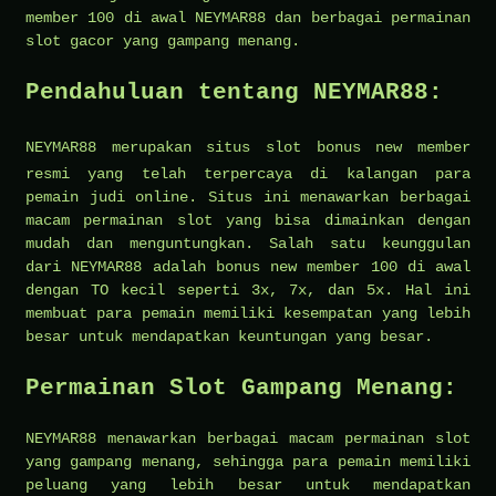
member 100 di awal NEYMAR88 dan berbagai permainan
slot gacor yang gampang menang.
Pendahuluan tentang NEYMAR88:
NEYMAR88 merupakan situs
slot bonus new member
resmi yang telah terpercaya di kalangan para
pemain judi online. Situs ini menawarkan berbagai
macam permainan slot yang bisa dimainkan dengan
mudah dan menguntungkan. Salah satu keunggulan
dari NEYMAR88 adalah bonus new member 100 di awal
dengan TO kecil seperti 3x, 7x, dan 5x. Hal ini
membuat para pemain memiliki kesempatan yang lebih
besar untuk mendapatkan keuntungan yang besar.
Permainan Slot Gampang Menang:
NEYMAR88 menawarkan berbagai macam permainan slot
yang gampang menang, sehingga para pemain memiliki
peluang yang lebih besar untuk mendapatkan