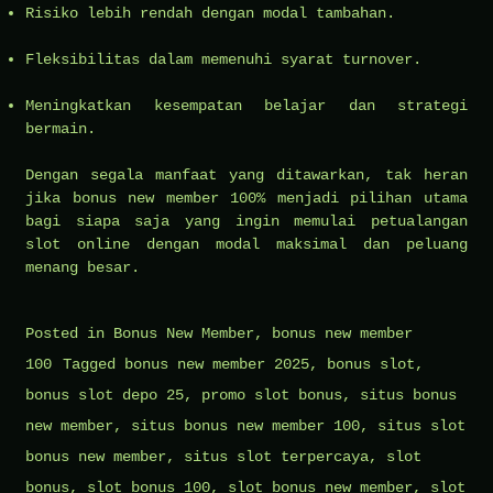
Risiko lebih rendah dengan modal tambahan.
Fleksibilitas dalam memenuhi syarat turnover.
Meningkatkan kesempatan belajar dan strategi
bermain.
Dengan segala manfaat yang ditawarkan, tak heran
jika bonus new member 100% menjadi pilihan utama
bagi siapa saja yang ingin memulai petualangan
slot online dengan modal maksimal dan peluang
menang besar.
Posted in
Bonus New Member
,
bonus new member
100
Tagged
bonus new member 2025
,
bonus slot
,
bonus slot depo 25
,
promo slot bonus
,
situs bonus
new member
,
situs bonus new member 100
,
situs slot
bonus new member
,
situs slot terpercaya
,
slot
bonus
,
slot bonus 100
,
slot bonus new member
,
slot