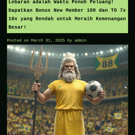
Bonus
Lebaran adalah Waktu Penuh Peluang!
New
Dapatkan Bonus New Member 100 dan TO 7x
Member
10x yang Rendah untuk Meraih Kemenangan
100
Besar!
di
Posted on
March 31, 2025
by
admin
NEYMAR88,
TO
Kecil,
7x
8x
10x