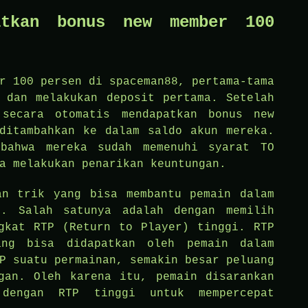
atkan bonus new member 100
r 100 persen di spaceman88, pertama-tama
 dan melakukan deposit pertama. Setelah
 secara otomatis mendapatkan bonus new
ditambahkan ke dalam saldo akun mereka.
 bahwa mereka sudah memenuhi syarat TO
a melakukan penarikan keuntungan.
an trik yang bisa membantu pemain dalam
t. Salah satunya adalah dengan memilih
gkat RTP (Return to Player) tinggi. RTP
ang bisa didapatkan oleh pemain dalam
P suatu permainan, semakin besar peluang
gan. Oleh karena itu, pemain disarankan
dengan RTP tinggi untuk mempercepat