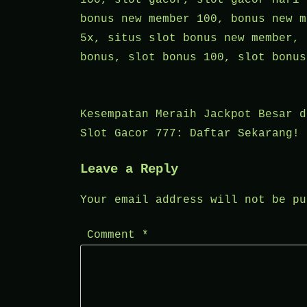
100
,
slot gacor
,
slot gacor hari 
bonus new member 100
,
bonus new m
5x
,
situs slot bonus new member
,
bonus
,
slot bonus 100
,
slot bonus
Post
Kesempatan Meraih Jackpot Besar d
Slot Gacor 777: Daftar Sekarang!
navigation
Leave a Reply
Your email address will not be pu
Comment
*