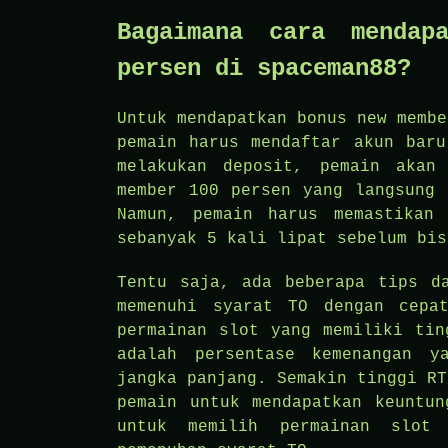
Bagaimana cara mendap
persen di spaceman88?
Untuk mendapatkan bonus new membe
pemain harus mendaftar akun baru
melakukan deposit, pemain akan
member 100 persen yang langsung 
Namun, pemain harus memastikan
sebanyak 5 kali lipat sebelum bis
Tentu saja, ada beberapa tips d
memenuhi syarat TO dengan cepa
permainan slot yang memiliki tin
adalah persentase kemenangan y
jangka panjang. Semakin tinggi RT
pemain untuk mendapatkan keuntun
untuk memilih permainan slot 