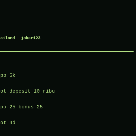
hailand
joker123
epo 5k
lot deposit 10 ribu
epo 25 bonus 25
lot 4d