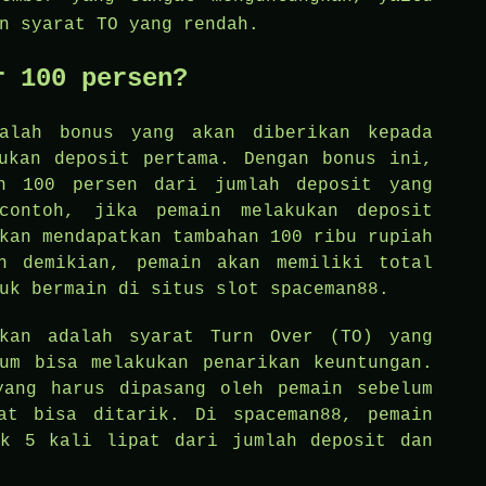
n syarat TO yang rendah.
r 100 persen?
alah bonus yang akan diberikan kepada
ukan deposit pertama. Dengan bonus ini,
an 100 persen dari jumlah deposit yang
contoh, jika pemain melakukan deposit
kan mendapatkan tambahan 100 ribu rupiah
n demikian, pemain akan memiliki total
uk bermain di situs slot spaceman88.
ikan adalah syarat Turn Over (TO) yang
um bisa melakukan penarikan keuntungan.
yang harus dipasang oleh pemain sebelum
at bisa ditarik. Di spaceman88, pemain
ak 5 kali lipat dari jumlah deposit dan