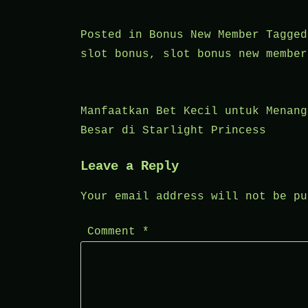
Posted in
Bonus New Member
Tagge
slot bonus
,
slot bonus new member
Post
Manfaatkan Bet Kecil untuk Menang
Besar di Starlight Princess
navigation
Leave a Reply
Your email address will not be pu
Comment
*