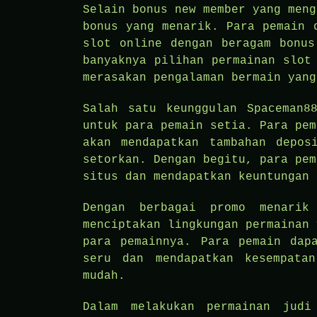
Selain bonus new member yang meng
bonus yang menarik. Para pemain 
slot online dengan beragam bonus
banyaknya pilihan permainan slot
merasakan pengalaman bermain yang
Salah satu keunggulan Spaceman8
untuk para pemain setia. Para pem
akan mendapatkan tambahan depos
setorkan. Dengan begitu, para pem
situs dan mendapatkan keuntungan 
Dengan berbagai promo menarik
menciptakan lingkungan permainan 
para pemainnya. Para pemain dap
seru dan mendapatkan kesempata
mudah.
Dalam melakukan permainan judi