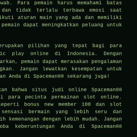
awab. Para pemain harus memahami batas
 dan tidak terlalu terbawa emosi saat
ikuti aturan main yang ada dan memiliki
 pemain dapat meningkatkan peluang untuk
erupakan pilihan yang tepat bagi para
tic play
online di Indonesia. Dengan
arkan, pemain dapat merasakan pengalaman
gkan. Jangan lewatkan kesempatan untuk
an Anda di Spaceman88 sekarang juga!
kan bahwa situs judi online Spaceman88
gi para pecinta permainan slot online.
seperti bonus new member 100 dan slot
 sensasi bermain yang lebih seru dan
ih kemenangan dengan lebih mudah. Jangan
oba keberuntungan Anda di Spaceman88