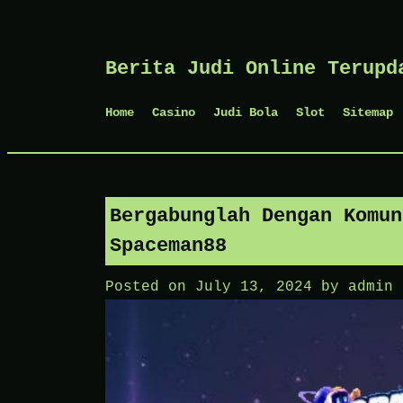
Skip
Berita Judi Online Terupd
to
content
Home
Casino
Judi Bola
Slot
Sitemap
Bergabunglah Dengan Komun
Spaceman88
Posted on
July 13, 2024
by
admin