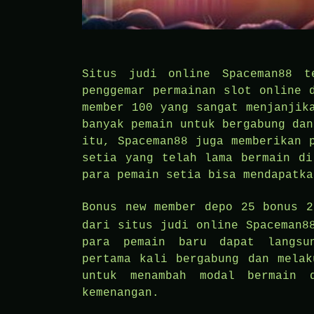
Situs judi online Spaceman88 t
penggemar permainan slot online 
member 100 yang sangat menjanjik
banyak pemain untuk bergabung dan
itu, Spaceman88 juga memberikan 
setia yang telah lama bermain di
para pemain setia bisa mendapatka
Bonus new member
depo 25 bonus 2
dari situs judi online Spaceman8
para pemain baru dapat langsu
pertama kali bergabung dan melak
untuk menambah modal bermain 
kemenangan.