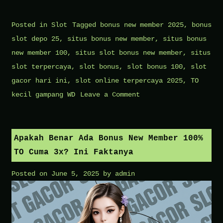
Posted in
Slot
Tagged
bonus new member 2025
,
bonus
slot depo 25
,
situs bonus new member
,
situs bonus
new member 100
,
situs slot bonus new member
,
situs
slot terpercaya
,
slot bonus
,
slot bonus 100
,
slot
gacor hari ini
,
slot online terpercaya 2025
,
TO
on
kecil gampang WD
Leave a Comment
Tahukah
kamu
slot
Apakah Benar Ada Bonus New Member 100%
bonus
TO Cuma 3x? Ini Faktanya
new
Posted on
June 5, 2025
by
admin
member
100%
bisa
menambah