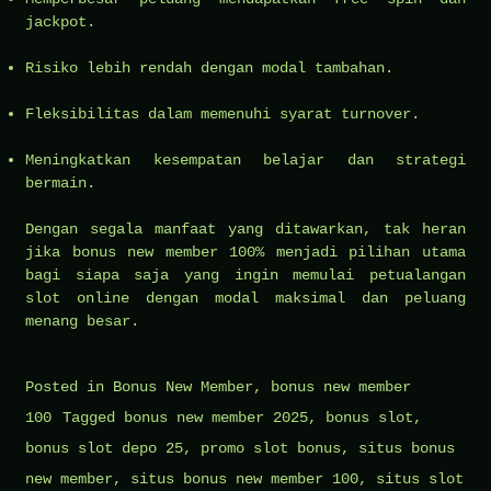
jackpot.
Risiko lebih rendah dengan modal tambahan.
Fleksibilitas dalam memenuhi syarat turnover.
Meningkatkan kesempatan belajar dan strategi
bermain.
Dengan segala manfaat yang ditawarkan, tak heran
jika bonus new member 100% menjadi pilihan utama
bagi siapa saja yang ingin memulai petualangan
slot online dengan modal maksimal dan peluang
menang besar.
Posted in
Bonus New Member
,
bonus new member
100
Tagged
bonus new member 2025
,
bonus slot
,
bonus slot depo 25
,
promo slot bonus
,
situs bonus
new member
,
situs bonus new member 100
,
situs slot