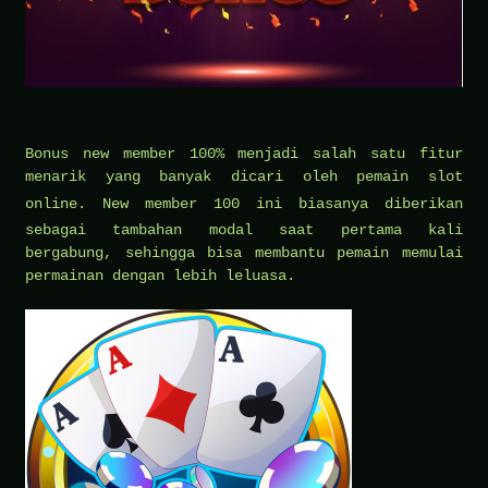
Jawabannya!
Bonus new member 100% menjadi salah satu fitur
menarik yang banyak dicari oleh pemain slot
online.
New member 100
ini biasanya diberikan
sebagai tambahan modal saat pertama kali
bergabung, sehingga bisa membantu pemain memulai
permainan dengan lebih leluasa.