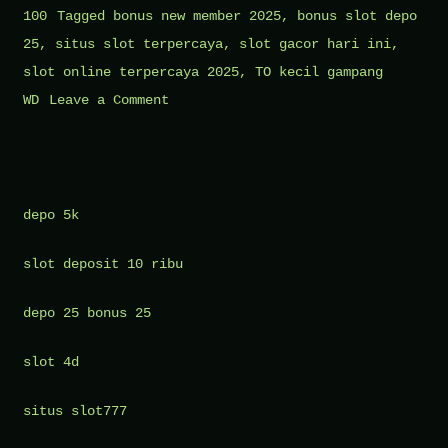
100
Tagged
bonus new member 2025
,
bonus slot depo
25
,
situs slot terpercaya
,
slot gacor hari ini
,
slot online terpercaya 2025
,
TO kecil gampang
on
WD
Leave a Comment
Apakah
Benar
Ada
Bonus
depo 5k
New
slot deposit 10 ribu
Member
100%
depo 25 bonus 25
TO
Cuma
slot 4d
3x?
Ini
situs slot777
Faktanya