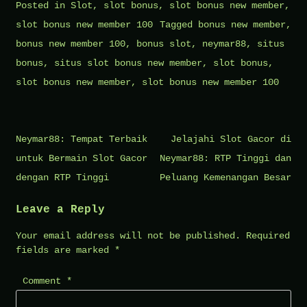
Posted in
Slot
,
slot bonus
,
slot bonus new member
,
slot bonus new member 100
Tagged
bonus new member
,
bonus new member 100
,
bonus slot
,
neymar88
,
situs
bonus
,
situs slot bonus new member
,
slot bonus
,
slot bonus new member
,
slot bonus new member 100
Post
Neymar88: Tempat Terbaik
Jelajahi Slot Gacor di
navigation
untuk Bermain Slot Gacor
Neymar88: RTP Tinggi dan
dengan RTP Tinggi
Peluang Kemenangan Besar
Leave a Reply
Your email address will not be published.
Required
fields are marked
*
Comment
*