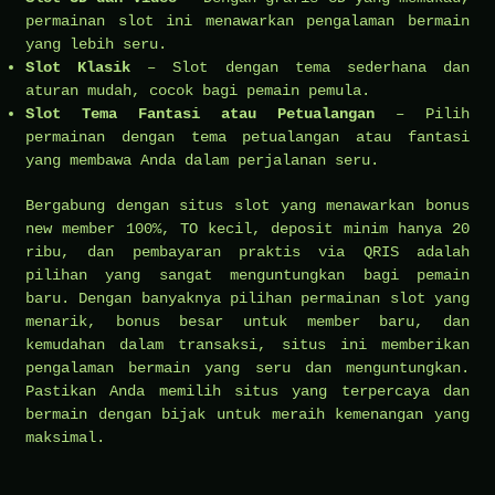
permainan slot ini menawarkan pengalaman bermain
yang lebih seru.
Slot Klasik
– Slot dengan tema sederhana dan
aturan mudah, cocok bagi pemain pemula.
Slot Tema Fantasi atau Petualangan
– Pilih
permainan dengan tema petualangan atau fantasi
yang membawa Anda dalam perjalanan seru.
Bergabung dengan situs slot yang menawarkan bonus
new member 100%, TO kecil, deposit minim hanya 20
ribu, dan pembayaran praktis via QRIS adalah
pilihan yang sangat menguntungkan bagi pemain
baru. Dengan banyaknya pilihan permainan slot yang
menarik, bonus besar untuk member baru, dan
kemudahan dalam transaksi, situs ini memberikan
pengalaman bermain yang seru dan menguntungkan.
Pastikan Anda memilih situs yang terpercaya dan
bermain dengan bijak untuk meraih kemenangan yang
maksimal.