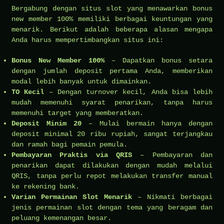
Bergabung dengan situs slot yang menawarkan bonus
new member 100% memiliki berbagai keuntungan yang
menarik. Berikut adalah beberapa alasan mengapa
Anda harus mempertimbangkan situs ini:
Bonus New Member 100%
– Dapatkan bonus setara
dengan jumlah deposit pertama Anda, memberikan
modal lebih banyak untuk dimainkan.
TO Kecil
– Dengan turnover kecil, Anda bisa lebih
mudah memenuhi syarat penarikan, tanpa harus
memenuhi target yang memberatkan.
Deposit Minim 20
– Mulai bermain hanya dengan
deposit minimal 20 ribu rupiah, sangat terjangkau
dan ramah bagi pemain pemula.
Pembayaran Praktis via QRIS
– Pembayaran dan
penarikan dapat dilakukan dengan mudah melalui
QRIS, tanpa perlu repot melakukan transfer manual
ke rekening bank.
Varian Permainan Slot Menarik
– Nikmati berbagai
jenis permainan slot dengan tema yang beragam dan
peluang kemenangan besar.