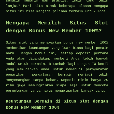
semakin menarik dan praktis. Ingin tahu lebih
lanjut? Mari kita simak beberapa alasan mengapa
situs ini bisa menjadi pilihan terbaik untuk Anda.
Mengapa Memilih Situs Slot
dengan Bonus New Member 100%?
Situs slot yang menawarkan bonus new member 100%
memberikan keuntungan yang luar biasa bagi pemain
baru. Dengan bonus ini, setiap deposit pertama
Anda akan digandakan, memberi Anda lebih banyak
modal untuk bermain. Ditambah lagi dengan TO kecil
yang memudahkan Anda untuk memenuhi persyaratan
penarikan, pengalaman bermain menjadi lebih
menyenangkan tanpa beban. Deposit minim hanya 20
ribu juga memungkinkan siapa saja untuk mencoba
peruntungan tanpa harus mengeluarkan banyak uang.
Keuntungan Bermain di Situs Slot dengan
Bonus New Member 100%