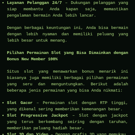
Layanan Pelanggan 24/7
– Dukungan pelanggan yang
siap membantu Anda kapan saja, memastikan
pengalaman bermain Anda lebih lancar.
Dengan berbagai keuntungan ini, Anda bisa bermain
dengan lebih nyaman dan memiliki peluang yang
lebih besar untuk menang.
Pilihan Permainan Slot yang Bisa Dimainkan dengan
Bonus New Member 100%
Situs slot yang menawarkan bonus menarik ini
biasanya juga memiliki berbagai pilihan permainan
yang seru dan menguntungkan. Berikut adalah
beberapa jenis permainan yang bisa Anda nikmati:
Slot Gacor
– Permainan slot dengan RTP tinggi,
yang dikenal sering memberikan kemenangan besar.
Slot Progressive Jackpot
– Slot dengan jackpot
yang terus berkembang seiring dengan taruhan,
memberikan peluang hadiah besar.
Slot 3D dan Video
– Dengan grafis 3D yang memukau,