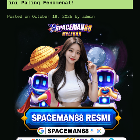
Menang
ini Paling Fenomenal!
dengan
Posted on
October 19, 2025
by
admin
Deposit
10K