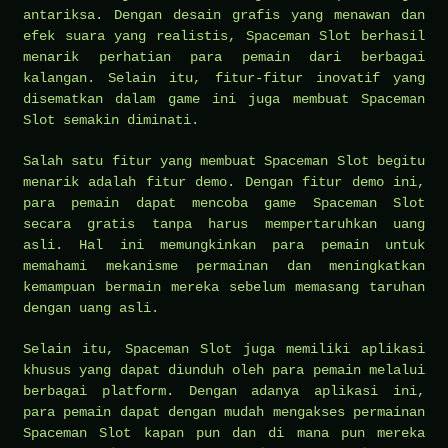
antariksa. Dengan desain grafis yang menawan dan
efek suara yang realistis, Spaceman Slot berhasil
menarik perhatian para pemain dari berbagai
kalangan. Selain itu, fitur-fitur inovatif yang
disematkan dalam game ini juga membuat Spaceman
Slot semakin diminati.
Salah satu fitur yang membuat Spaceman Slot begitu
menarik adalah fitur demo. Dengan fitur demo ini,
para pemain dapat mencoba game Spaceman Slot
secara gratis tanpa harus mempertaruhkan uang
asli. Hal ini memungkinkan para pemain untuk
memahami mekanisme permainan dan meningkatkan
kemampuan bermain mereka sebelum memasang taruhan
dengan uang asli.
Selain itu, Spaceman Slot juga memiliki aplikasi
khusus yang dapat diunduh oleh para pemain melalui
berbagai platform. Dengan adanya aplikasi ini,
para pemain dapat dengan mudah mengakses permainan
Spaceman Slot kapan pun dan di mana pun mereka