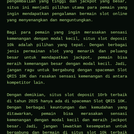
pengembalian yang tinggi dan jackpot yang besar,
situs ini menjadi pilihan utama para pemain yang
ingin mendapatkan pengalaman bermain slot online
yang menyenangkan dan menguntungkan.
Bagi para pemain yang ingin merasakan sensasi
kemenangan dengan modal kecil, situs slot deposit
10k adalah pilihan yang tepat. Dengan berbagai
jenis permainan slot yang menarik dan peluang
besar untuk mendapatkan jackpot, pemain bisa
meraih kemenangan besar dengan modal kecil. Jadi,
jangan ragu untuk bergabung dengan spaceman Slot
QRIS 10K dan rasakan sensasi kemenangan di antara
kompetitor lain.
Dengan demikian, situs slot deposit 10rb terbaik
di tahun 2025 hanya ada di spaceman Slot QRIS 10K.
Dengan berbagai keuntungan dan kemudahan yang
ditawarkan, pemain bisa merasakan sensasi
kemenangan dengan modal kecil dan meraih jackpot
besar. Jadi, jangan lewatkan kesempatan untuk
bergabung dan bermain di situs slot 10k terbaik