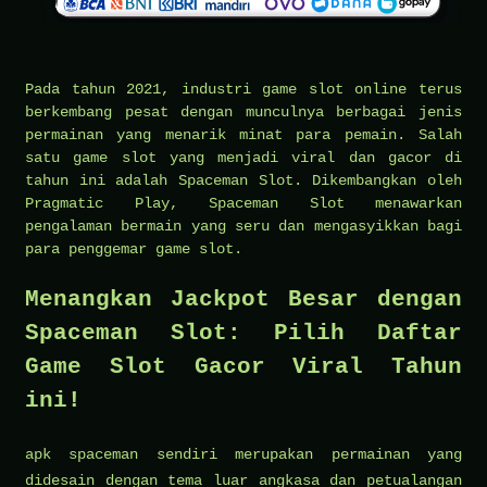
Pada tahun 2021, industri game slot online terus
berkembang pesat dengan munculnya berbagai jenis
permainan yang menarik minat para pemain. Salah
satu game slot yang menjadi viral dan gacor di
tahun ini adalah Spaceman Slot. Dikembangkan oleh
Pragmatic Play, Spaceman Slot menawarkan
pengalaman bermain yang seru dan mengasyikkan bagi
para penggemar game slot.
Menangkan Jackpot Besar dengan
Spaceman Slot: Pilih Daftar
Game Slot Gacor Viral Tahun
ini!
apk spaceman
sendiri merupakan permainan yang
didesain dengan tema luar angkasa dan petualangan