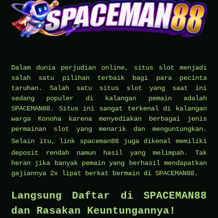
Terpercaya
dan
Dafar
Sekarang
Dalam dunia perjudian online, situs slot menjadi
salah satu pilihan terbaik bagi para pecinta
taruhan. Salah satu situs slot yang saat ini
sedang populer di kalangan pemain adalah
SPACEMAN88. Situs ini sangat terkenal di kalangan
warga Konoha karena menyediakan berbagai jenis
permainan slot yang menarik dan menguntungkan.
Selain itu,
link spaceman88
juga dikenal memiliki
deposit rendah namun hasil yang melimpah. Tak
heran jika banyak pemain yang berhasil mendapatkan
gajiannya 2x lipat berkat bermain di SPACEMAN88.
Langsung Daftar di SPACEMAN88
dan Rasakan Keuntungannya!