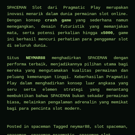
SPACEMAN Slot dari Pragmatic Play merupakan
inovasi menarik dalam dunia permainan slot online.
Dengan konsep
crash game
yang sederhana namun
menegangkan, desain futuristik yang memanjakan
mata, serta potensi perkalian hingga
x5000
, game
ini berhasil mencuri perhatian para penggemar slot
di seluruh dunia.
Situs
NEYMAR88
menghadirkan SPACEMAN dengan
performa terbaik, menjadikannya pilihan utama bagi
mereka yang mengutamakan kualitas permainan dan
peluang kemenangan tinggi. Keberhasilan Pragmatic
Play dalam menghadirkan konsep luar angkasa yang
seru serta elemen strategi yang menantang
membuktikan bahwa SPACEMAN bukan sekadar permainan
biasa, melainkan pengalaman adrenalin yang memikat
bagi para pencinta slot modern.
Posted in
spaceman
Tagged
neymar88
,
slot spaceman
,