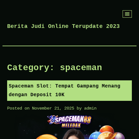
Skip
to
Berita Judi Online Terupdate 2023
content
Category:
spaceman
Spaceman Slot: Tempat Gampang Menang
dengan Deposit 10K
Posted on
November 21, 2025
by
admin