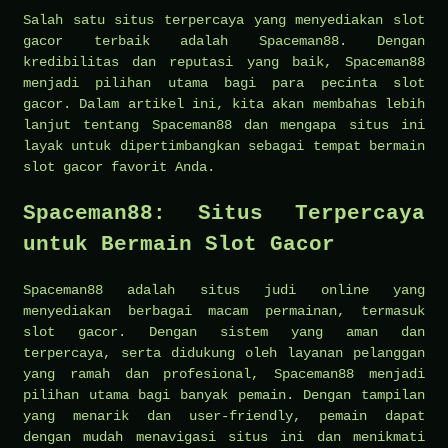
Salah satu situs terpercaya yang menyediakan slot
gacor terbaik adalah Spaceman88. Dengan
kredibilitas dan reputasi yang baik, Spaceman88
menjadi pilihan utama bagi para pecinta slot
gacor. Dalam artikel ini, kita akan membahas lebih
lanjut tentang Spaceman88 dan mengapa situs ini
layak untuk dipertimbangkan sebagai tempat bermain
slot gacor favorit Anda.
Spaceman88: Situs Terpercaya
untuk Bermain Slot Gacor
Spaceman88 adalah situs judi online yang
menyediakan berbagai macam permainan, termasuk
slot gacor. Dengan sistem yang aman dan
terpercaya, serta didukung oleh layanan pelanggan
yang ramah dan profesional, Spaceman88 menjadi
pilihan utama bagi banyak pemain. Dengan tampilan
yang menarik dan user-friendly, pemain dapat
dengan mudah menavigasi situs ini dan menikmati