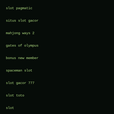
slot pagmatic
situs slot gacor
mahjong ways 2
gates of olympus
bonus new member
spaceman slot
slot gacor 777
slot toto
slot