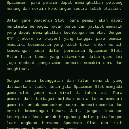
Spaceman, para pemain dapat meningkatkan peluang
menang dan meraih kemenangan secara lebih efisien.
Dalam game Spaceman Slot, para pemain akan dapat
menikmati berbagai macam bonus dan jackpot menarik
yang dapat meningkatkan keuntungan mereka. Dengan
RTP (return to player) yang tinggi, para pemain
memiliki kesempatan yang lebih besar untuk meraih
kemenangan besar dalam permainan Spaceman Slot.
Fitur-fitur bonus yang ditawarkan dalam game ini
juga membuat pengalaman bermain semakin seru dan
menghibur.
Dengan semua keunggulan dan fitur menarik yang
ditawarkan, tidak heran jika Spaceman Slot menjadi
game slot gacor dan viral di tahun ini. Para
pemain dari berbagai belahan dunia terus mencari
game ini untuk memuaskan hasrat bermain mereka dan
meraih kemenangan besar. Jadi, jangan lewatkan
kesempatan Anda untuk bergabung dalam petualangan
luar angkasa bersama Spaceman Slot dan raih