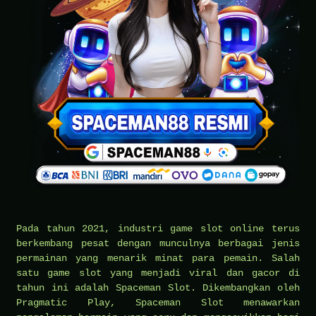
Pada tahun 2021, industri game slot online terus
berkembang pesat dengan munculnya berbagai jenis
permainan yang menarik minat para pemain. Salah
satu game slot yang menjadi viral dan gacor di
tahun ini adalah Spaceman Slot. Dikembangkan oleh
Pragmatic Play, Spaceman Slot menawarkan