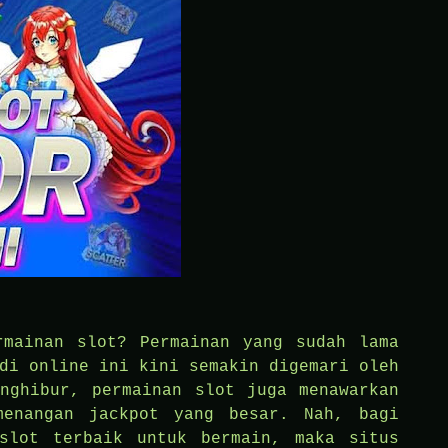
Deposit
10K
rmainan slot? Permainan yang sudah lama
di online ini kini semakin digemari oleh
nghibur, permainan slot juga menawarkan
menangan jackpot yang besar. Nah, bagi
slot terbaik untuk bermain, maka situs