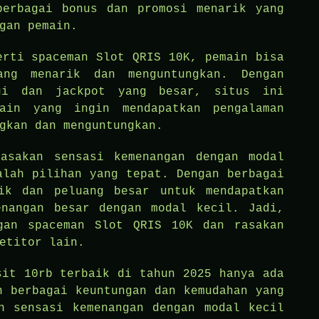
berbagai bonus dan promosi menarik yang
gan pemain.
erti spaceman Slot QRIS 10K, pemain bisa
ang menarik dan menguntungkan. Dengan
ggi dan jackpot yang besar, situs ini
ain yang ingin mendapatkan pengalaman
gkan dan menguntungkan.
asakan sensasi kemenangan dengan modal
alah pilihan yang tepat. Dengan berbagai
ik dan peluang besar untuk mendapatkan
enangan besar dengan modal kecil. Jadi,
gan spaceman Slot QRIS 10K dan rasakan
etitor lain.
sit 10rb terbaik di tahun 2025 hanya ada
n berbagai keuntungan dan kemudahan yang
n sensasi kemenangan dengan modal kecil