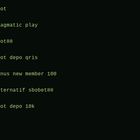
lot
ragmatic play
lot88
lot depo qris
onus new member 100
lternatif sbobet88
lot depo 10k