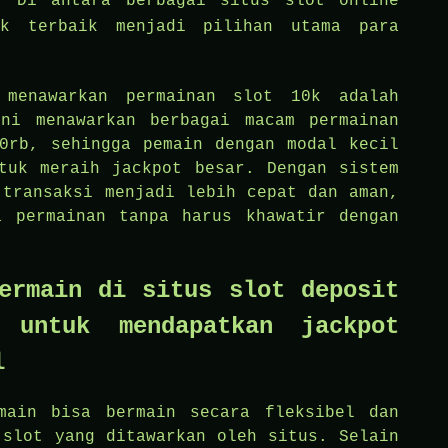
. Di antara berbagai situs slot online
k
terbaik menjadi pilihan utama para
 menawarkan permainan slot 10k adalah
ni menawarkan berbagai macam permainan
0rb, sehingga pemain dengan modal kecil
tuk meraih jackpot besar. Dengan sistem
 transaksi menjadi lebih cepat dan aman,
a permainan tanpa harus khawatir dengan
ermain di situs slot deposit
 untuk mendapatkan jackpot
l
main bisa bermain secara fleksibel dan
 slot yang ditawarkan oleh situs. Selain