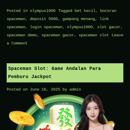
Posted in
olympus1000
Tagged
bet kecil
,
bocoran
spaceman
,
deposit 5000
,
gampang menang
,
link
spaceman
,
login spaceman
,
olympus1000
,
slot gacor
,
spaceman demo
,
spaceman gacor
,
spaceman slot
Leave
on
a Comment
Spaceman
Slot,
Sensasi
Spaceman Slot: Game Andalan Para
Terbang
Pemburu Jackpot
ke
Posted on
June 16, 2025
by
admin
Arah
Maxwin
yang
Nyata!