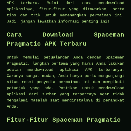
APK terbaru. Mulai dari cara mendownload
aplikasinya, fitur-fitur yang ditawarkan, serta
tips dan trik untuk memenangkan permainan ini.
Jadi, jangan lewatkan informasi penting ini!
Cara Download Spaceman
Pragmatic APK Terbaru
Untuk memulai petualangan Anda dengan Spaceman
Pragmatic, langkah pertama yang harus Anda lakukan
adalah mendownload aplikasi APK terbarunya.
Caranya sangat mudah, Anda hanya perlu mengunjungi
situs resmi penyedia permainan ini dan mengikuti
petunjuk yang ada. Pastikan untuk mendownload
aplikasi dari sumber yang terpercaya agar tidak
mengalami masalah saat menginstalnya di perangkat
Anda.
Fitur-Fitur Spaceman Pragmatic