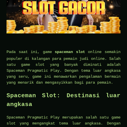
Pada saat ini, game
spaceman slot
online semakin
populer di kalangan para pemain judi online. Salah
satu game slot yang banyak diminati adalah
Spaceman Pragmatic Play. Dengan tema luar angkasa
yang seru, game ini menawarkan pengalaman bermain
yang menarik dan mengasyikkan bagi para pemain.
Spaceman Slot: Destinasi luar
angkasa
Spaceman Pragmatic Play merupakan salah satu game
slot yang mengangkat tema luar angkasa. Dengan