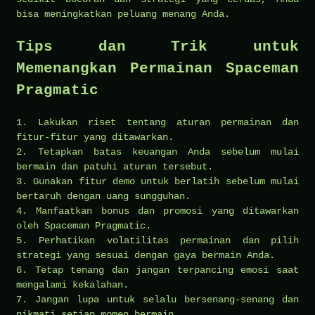
bisa meningkatkan peluang menang Anda.
Tips dan Trik untuk
Memenangkan Permainan Spaceman
Pragmatic
1. Lakukan riset tentang aturan permainan dan
fitur-fitur yang ditawarkan.
2. Tetapkan batas keuangan Anda sebelum mulai
bermain dan patuhi aturan tersebut.
3. Gunakan fitur demo untuk berlatih sebelum mulai
bertaruh dengan uang sungguhan.
4. Manfaatkan bonus dan promosi yang ditawarkan
oleh Spaceman Pragmatic.
5. Perhatikan volatilitas permainan dan pilih
strategi yang sesuai dengan gaya bermain Anda.
6. Tetap tenang dan jangan terpancing emosi saat
mengalami kekalahan.
7. Jangan lupa untuk selalu bersenang-senang dan
nikmati setiap momen bermain.