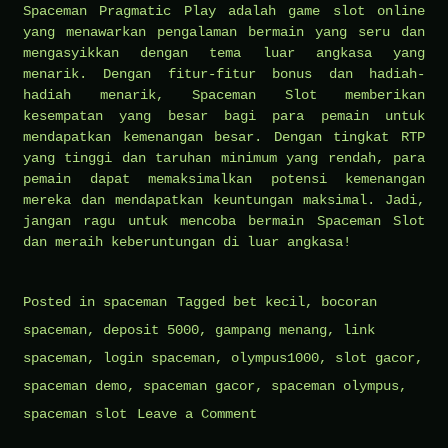
Spaceman Pragmatic Play adalah game slot online
yang menawarkan pengalaman bermain yang seru dan
mengasyikkan dengan tema luar angkasa yang
menarik. Dengan fitur-fitur bonus dan hadiah-
hadiah menarik, Spaceman Slot memberikan
kesempatan yang besar bagi para pemain untuk
mendapatkan kemenangan besar. Dengan tingkat RTP
yang tinggi dan taruhan minimum yang rendah, para
pemain dapat memaksimalkan potensi kemenangan
mereka dan mendapatkan keuntungan maksimal. Jadi,
jangan ragu untuk mencoba bermain Spaceman Slot
dan meraih keberuntungan di luar angkasa!
Posted in
spaceman
Tagged
bet kecil
,
bocoran
spaceman
,
deposit 5000
,
gampang menang
,
link
spaceman
,
login spaceman
,
olympus1000
,
slot gacor
,
spaceman demo
,
spaceman gacor
,
spaceman olympus
,
on
spaceman slot
Leave a Comment
Spaceman