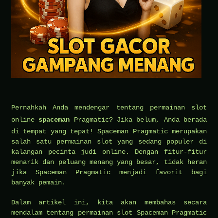
Pernahkah Anda mendengar tentang permainan slot
online
spaceman
Pragmatic? Jika belum, Anda berada
di tempat yang tepat! Spaceman Pragmatic merupakan
salah satu permainan slot yang sedang populer di
kalangan pecinta judi online. Dengan fitur-fitur
menarik dan peluang menang yang besar, tidak heran
jika Spaceman Pragmatic menjadi favorit bagi
banyak pemain.
Dalam artikel ini, kita akan membahas secara
mendalam tentang permainan slot Spaceman Pragmatic