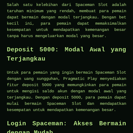
Salah satu kelebihan dari Spaceman Slot adalah
taruhan minimum yang rendah, membuat para pemain
dapat bermain dengan modal terjangkau. Dengan bet
kecil ini, para pemain dapat memaksimalkan
kesempatan untuk mendapatkan kemenangan besar
tanpa harus mengeluarkan modal yang besar.
Deposit 5000: Modal Awal yang
Terjangkau
Untuk para pemain yang ingin bermain Spaceman Slot
dengan uang sungguhan, Pragmatic Play menyediakan
fitur deposit 5000 yang memungkinkan para pemain
untuk mengisi saldo akun dengan modal awal yang
terjangkau. Dengan deposit 5000, para pemain dapat
mulai bermain Spaceman Slot dan mendapatkan
kesempatan untuk mendapatkan kemenangan besar.
Login Spaceman: Akses Bermain
dengan Mudah