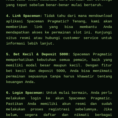
yang tepat sebelum benar-benar mulai bertaruh.
4. Link Spaceman:
Tidak tahu dari mana mendownload
aplikasi Spaceman Pragmatic? Tenang, kami akan
memberikan link yang bisa membantu Anda
mendapatkan akses ke permainan slot ini. Kunjungi
situs resmi atau hubungi customer service untuk
informasi lebih lanjut.
5. Bet Kecil & Deposit 5000:
Spaceman Pragmatic
memperhatikan kebutuhan semua pemain, baik yang
memiliki modal besar maupun kecil. Dengan fitur
bet kecil dan deposit 5000, Anda bisa menikmati
permainan sepuasnya tanpa harus khawatir tentang
keuangan Anda.
6. Login Spaceman:
Untuk mulai bermain, Anda perlu
melakukan login ke akun Spaceman Pragmatic.
Pastikan Anda memiliki akun resmi dan sudah
melakukan proses registrasi sebelumnya. Jika
belum, segera daftar dan nikmati berbagai