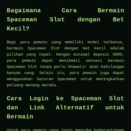
Bagaimana Cara Bermain
Spaceman Slot dengan Bet
Kecil?
Bagi para pemain yang memiliki modal terbatas,
bermain Spaceman Slot dengan bet kecil adalah
pilihan yang tepat. Dengan minimal deposit 5000,
para pemain dapat menikmati sensasi bermain
Spaceman Slot tanpa perlu khawatir akan kehilangan
banyak uang. Selain itu, para pemain juga dapat
menggunakan bocoran Spaceman untuk meningkatkan
peluang menang mereka.
Cara Login ke Spaceman Slot
dan Link Alternatif untuk
Bermain
Untuk para pemain yang ingin mencoba keberuntungan