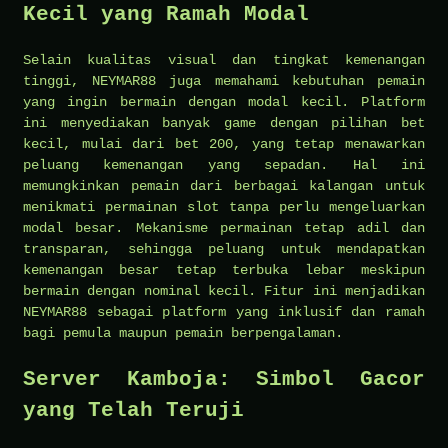
Kecil yang Ramah Modal
Selain kualitas visual dan tingkat kemenangan
tinggi, NEYMAR88 juga memahami kebutuhan pemain
yang ingin bermain dengan modal kecil. Platform
ini menyediakan banyak game dengan pilihan bet
kecil, mulai dari bet 200, yang tetap menawarkan
peluang kemenangan yang sepadan. Hal ini
memungkinkan pemain dari berbagai kalangan untuk
menikmati permainan slot tanpa perlu mengeluarkan
modal besar. Mekanisme permainan tetap adil dan
transparan, sehingga peluang untuk mendapatkan
kemenangan besar tetap terbuka lebar meskipun
bermain dengan nominal kecil. Fitur ini menjadikan
NEYMAR88 sebagai platform yang inklusif dan ramah
bagi pemula maupun pemain berpengalaman.
Server Kamboja: Simbol Gacor
yang Telah Teruji