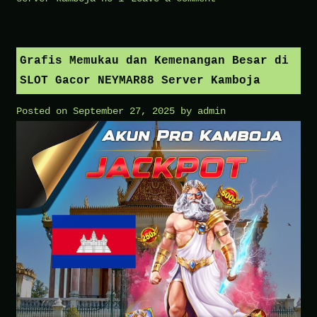
Daftar
dan
Login
Grafis Memukau dan Kemenangan Besar di
Mudah
SLOT Gacor NEYMAR88 Server Kamboja
di
Posted on
September 27, 2025
by
admin
Neymar88:
Tempat
Anda
untuk
Slot
Kamboja
Terbaik