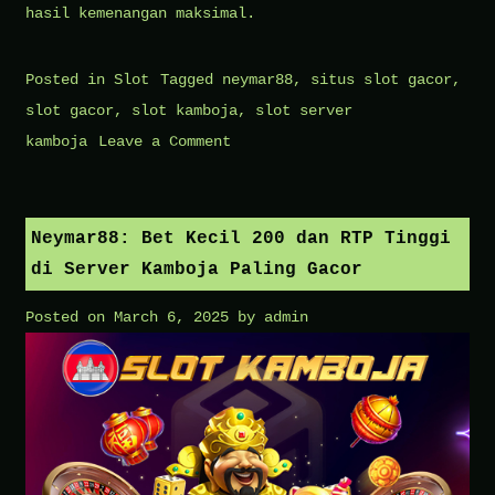
hasil kemenangan maksimal.
Posted in
Slot
Tagged
neymar88
,
situs slot gacor
,
slot gacor
,
slot kamboja
,
slot server
on
kamboja
Leave a Comment
NEYMAR88:
Situs
Slot
Neymar88: Bet Kecil 200 dan RTP Tinggi
Gacor
di Server Kamboja Paling Gacor
Berdesain
Posted on
March 6, 2025
by
admin
Mewah
dan
Server
Kamboja
Terbaik