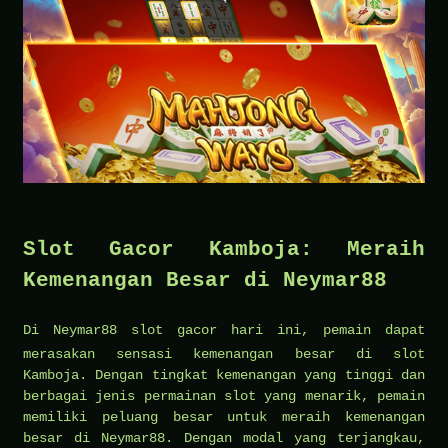
Slot Gacor Kamboja: Meraih
Kemenangan Besar di Neymar88
Di Neymar88
slot gacor hari ini
, pemain dapat
merasakan sensasi kemenangan besar di slot
Kamboja. Dengan tingkat kemenangan yang tinggi dan
berbagai jenis permainan slot yang menarik, pemain
memiliki peluang besar untuk meraih kemenangan
besar di Neymar88. Dengan modal yang terjangkau,