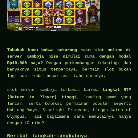
Gacor
Tahukah kamu bahwa sekarang main slot online di
server Kamboja bisa dimulai cuma dengan modal
Rp10.000 saja?
Dengan perkembangan teknologi dan
banyaknya situs terpercaya, bermain slot bukan
lagi soal modal besar—asal tahu caranya.
slot server kamboja
terkenal karena
tingkat RTP
(Return to Player) tinggi
, loading game yang
lancar, serta koleksi permainan populer seperti
Mahjong Ways, Starlight Princess, hingga Gates of
Olympus. Tapi bagaimana cara memulainya hanya
dengan 10 ribu?
Berikut langkah-langkahnya: