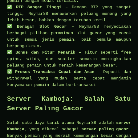
pemain dengan modal terbatas.
RTP Sangat Tinggi
– Dengan RTP yang sangat
tinggi, Neymar88 menawarkan peluang menang yang
lebih besar, bahkan dengan taruhan kecil.
Beragam Slot Gacor
– Neymar88 menyediakan
berbagai pilihan permainan slot gacor yang cocok
untuk semua jenis pemain, baik pemula maupun
berpengalaman.
Bonus dan Fitur Menarik
– Fitur seperti free
spins, wilds, dan scatter semakin meningkatkan
peluang pemain untuk meraih kemenangan besar.
Proses Transaksi Cepat dan Aman
– Deposit dan
withdrawal yang mudah serta cepat menjamin
kenyamanan pemain dalam bertransaksi.
Server Kamboja: Salah Satu
Server Paling Gacor
Salah satu daya tarik utama Neymar88 adalah
server
Kamboja
, yang dikenal sebagai
server paling gacor
.
Banyak pemain yang meraih kemenangan besar dengan