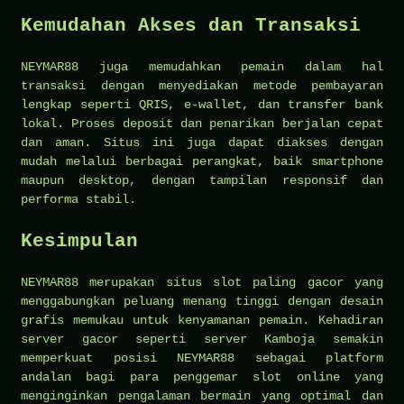
Kemudahan Akses dan Transaksi
NEYMAR88 juga memudahkan pemain dalam hal
transaksi dengan menyediakan metode pembayaran
lengkap seperti QRIS, e-wallet, dan transfer bank
lokal. Proses deposit dan penarikan berjalan cepat
dan aman. Situs ini juga dapat diakses dengan
mudah melalui berbagai perangkat, baik smartphone
maupun desktop, dengan tampilan responsif dan
performa stabil.
Kesimpulan
NEYMAR88 merupakan situs slot paling gacor yang
menggabungkan peluang menang tinggi dengan desain
grafis memukau untuk kenyamanan pemain. Kehadiran
server gacor seperti server Kamboja semakin
memperkuat posisi NEYMAR88 sebagai platform
andalan bagi para penggemar slot online yang
menginginkan pengalaman bermain yang optimal dan