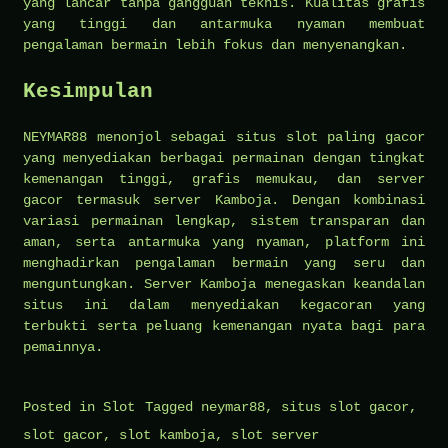
yang lancar tanpa gangguan teknis. Kualitas grafis
yang tinggi dan antarmuka nyaman membuat
pengalaman bermain lebih fokus dan menyenangkan.
Kesimpulan
NEYMAR88 menonjol sebagai situs slot paling gacor
yang menyediakan berbagai permainan dengan tingkat
kemenangan tinggi, grafis memukau, dan server
gacor termasuk server Kamboja. Dengan kombinasi
variasi permainan lengkap, sistem transparan dan
aman, serta antarmuka yang nyaman, platform ini
menghadirkan pengalaman bermain yang seru dan
menguntungkan. Server Kamboja menegaskan keandalan
situs ini dalam menyediakan kegacoran yang
terbukti serta peluang kemenangan nyata bagi para
pemainnya.
Posted in
Slot
Tagged
neymar88
,
situs slot gacor
,
slot gacor
,
slot kamboja
,
slot server