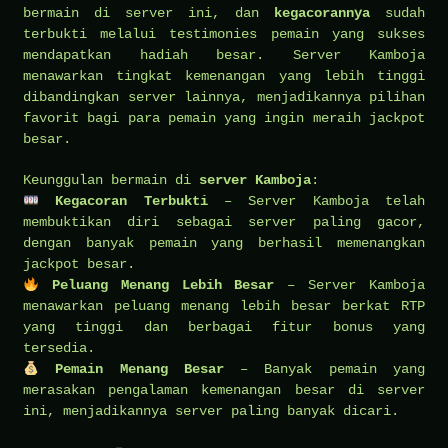
bermain di server ini, dan
kegacorannya
sudah
terbukti melalui testimonies pemain yang sukses
mendapatkan hadiah besar. Server Kamboja
menawarkan tingkat kemenangan yang lebih tinggi
dibandingkan server lainnya, menjadikannya pilihan
favorit bagi para pemain yang ingin meraih jackpot
besar.
Keunggulan bermain di
server Kamboja
:
Kegacoran Terbukti
– Server Kamboja telah
membuktikan diri sebagai server paling gacor,
dengan banyak pemain yang berhasil memenangkan
jackpot besar.
Peluang Menang Lebih Besar
– Server Kamboja
menawarkan peluang menang lebih besar berkat RTP
yang tinggi dan berbagai fitur bonus yang
tersedia.
Pemain Menang Besar
– Banyak pemain yang
merasakan pengalaman kemenangan besar di server
ini, menjadikannya server paling banyak dicari.