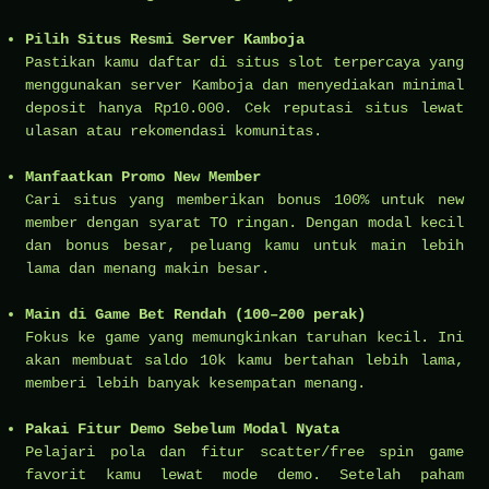
Pilih Situs Resmi Server Kamboja
Pastikan kamu daftar di situs slot terpercaya yang
menggunakan server Kamboja dan menyediakan minimal
deposit hanya Rp10.000. Cek reputasi situs lewat
ulasan atau rekomendasi komunitas.
Manfaatkan Promo New Member
Cari situs yang memberikan bonus 100% untuk new
member dengan syarat TO ringan. Dengan modal kecil
dan bonus besar, peluang kamu untuk main lebih
lama dan menang makin besar.
Main di Game Bet Rendah (100–200 perak)
Fokus ke game yang memungkinkan taruhan kecil. Ini
akan membuat saldo 10k kamu bertahan lebih lama,
memberi lebih banyak kesempatan menang.
Pakai Fitur Demo Sebelum Modal Nyata
Pelajari pola dan fitur scatter/free spin game
favorit kamu lewat mode demo. Setelah paham