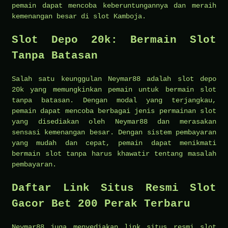
pemain dapat mencoba keberuntungannya dan meraih
kemenangan besar di slot Kamboja.
Slot Depo 20k: Bermain Slot
Tanpa Batasan
Salah satu keunggulan Neymar88 adalah slot depo
20k yang memungkinkan pemain untuk bermain slot
tanpa batasan. Dengan modal yang terjangkau,
pemain dapat mencoba berbagai jenis permainan slot
yang disediakan oleh Neymar88 dan merasakan
sensasi kemenangan besar. Dengan sistem pembayaran
yang mudah dan cepat, pemain dapat menikmati
bermain slot tanpa harus khawatir tentang masalah
pembayaran.
Daftar Link Situs Resmi Slot
Gacor Bet 200 Perak Terbaru
Neymar88 juga menyediakan link situs resmi slot