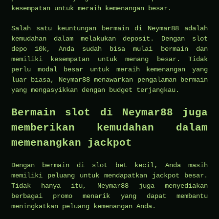
kesempatan untuk meraih kemenangan besar.
Salah satu keuntungan bermain di Neymar88 adalah
kemudahan dalam melakukan deposit. Dengan slot
depo 10k, Anda sudah bisa mulai bermain dan
memiliki kesempatan untuk menang besar. Tidak
perlu modal besar untuk meraih kemenangan yang
luar biasa, Neymar88 menawarkan pengalaman bermain
yang mengasyikkan dengan budget terjangkau.
Bermain slot di Neymar88 juga
memberikan kemudahan dalam
memenangkan jackpot
Dengan bermain di slot bet kecil, Anda masih
memiliki peluang untuk mendapatkan jackpot besar.
Tidak hanya itu, Neymar88 juga menyediakan
berbagai promo menarik yang dapat membantu
meningkatkan peluang kemenangan Anda.