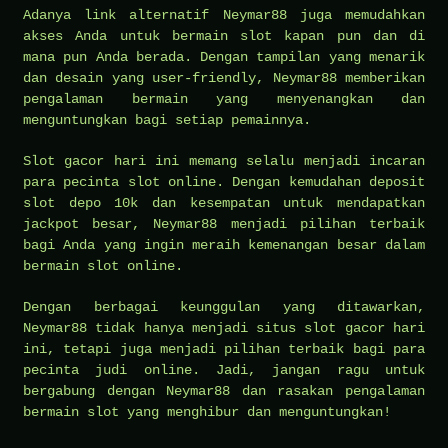
Adanya link alternatif Neymar88 juga memudahkan
akses Anda untuk bermain slot kapan pun dan di
mana pun Anda berada. Dengan tampilan yang menarik
dan desain yang user-friendly, Neymar88 memberikan
pengalaman bermain yang menyenangkan dan
menguntungkan bagi setiap pemainnya.
Slot gacor hari ini memang selalu menjadi incaran
para pecinta slot online. Dengan kemudahan deposit
slot depo 10k dan kesempatan untuk mendapatkan
jackpot besar, Neymar88 menjadi pilihan terbaik
bagi Anda yang ingin meraih kemenangan besar dalam
bermain slot online.
Dengan berbagai keunggulan yang ditawarkan,
Neymar88 tidak hanya menjadi situs slot gacor hari
ini, tetapi juga menjadi pilihan terbaik bagi para
pecinta judi online. Jadi, jangan ragu untuk
bergabung dengan Neymar88 dan rasakan pengalaman
bermain slot yang menghibur dan menguntungkan!