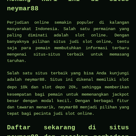
neymar88
Perjudian online semakin populer di kalangan
masyarakat Indonesia. Salah satu permainan yang
paling diminati adalah slot online. Dengan
banyaknya pilihan situs judi slot online, tentu
saja para pemain membutuhkan informasi terbaru
mengenai situs-situs terbaik untuk memasang
taruhan.
Salah satu situs terbaik yang bisa Anda kunjungi
adalah neymar88. Situs ini dikenal memiliki slot
depo 10k dan
slot depo 20k
, sehingga memberikan
kesempatan bagi pemain untuk memenangkan jackpot
besar dengan modal kecil. Dengan berbagai fitur
dan tawaran menarik, neymar88 menjadi pilihan yang
tepat bagi pecinta judi slot online.
Daftar sekarang di situs