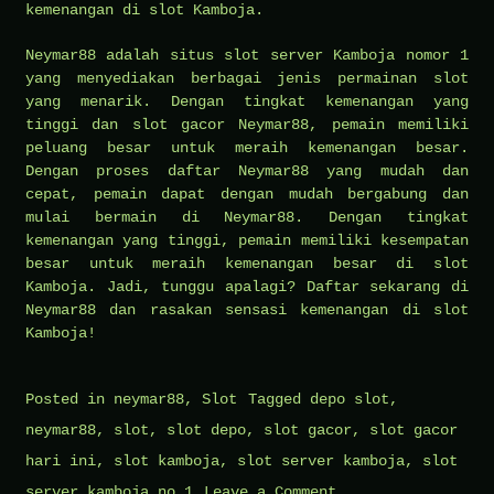
kemenangan di slot Kamboja.
Neymar88 adalah situs slot server Kamboja nomor 1
yang menyediakan berbagai jenis permainan slot
yang menarik. Dengan tingkat kemenangan yang
tinggi dan slot gacor Neymar88, pemain memiliki
peluang besar untuk meraih kemenangan besar.
Dengan proses daftar Neymar88 yang mudah dan
cepat, pemain dapat dengan mudah bergabung dan
mulai bermain di Neymar88. Dengan tingkat
kemenangan yang tinggi, pemain memiliki kesempatan
besar untuk meraih kemenangan besar di slot
Kamboja. Jadi, tunggu apalagi? Daftar sekarang di
Neymar88 dan rasakan sensasi kemenangan di slot
Kamboja!
Posted in
neymar88
,
Slot
Tagged
depo slot
,
neymar88
,
slot
,
slot depo
,
slot gacor
,
slot gacor
hari ini
,
slot kamboja
,
slot server kamboja
,
slot
on
server kamboja no 1
Leave a Comment