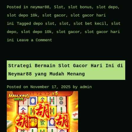
Posted in
neymar88
,
Slot
,
slot bonus
,
slot depo
,
slot depo 10k
,
slot gacor
,
slot gacor hari
ini
Tagged
depo slot
,
slot
,
slot bet kecil
,
slot
depo
,
slot depo 10k
,
slot gacor
,
slot gacor hari
on
ini
Leave a Comment
Trik
dan
Strategi
Strategi Bermain Slot Gacor Hari Ini di
Menang
Neymar88 yang Mudah Menang
di
Posted on
November 17, 2025
by
admin
Neymar88
Slot
Gacor
Hari
Ini!