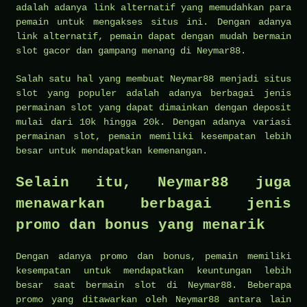
adalah adanya link alternatif yang memudahkan para
pemain untuk mengakses situs ini. Dengan adanya
link alternatif, pemain dapat dengan mudah bermain
slot gacor dan gampang menang di Neymar88.
Salah satu hal yang membuat Neymar88 menjadi situs
slot yang populer adalah adanya berbagai jenis
permainan slot yang dapat dimainkan dengan deposit
mulai dari 10k hingga 20k. Dengan adanya variasi
permainan slot, pemain memiliki kesempatan lebih
besar untuk mendapatkan kemenangan.
Selain itu, Neymar88 juga
menawarkan berbagai jenis
promo dan bonus yang menarik
Dengan adanya promo dan bonus, pemain memiliki
kesempatan untuk mendapatkan keuntungan lebih
besar saat bermain slot di Neymar88. Beberapa
promo yang ditawarkan oleh Neymar88 antara lain