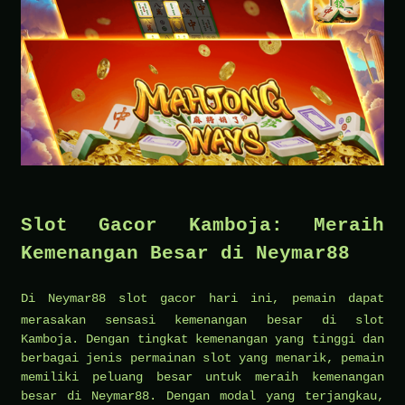
Kesuksesan
Anda
Slot Gacor Kamboja: Meraih
Kemenangan Besar di Neymar88
Di Neymar88
slot gacor hari ini
, pemain dapat
merasakan sensasi kemenangan besar di slot
Kamboja. Dengan tingkat kemenangan yang tinggi dan
berbagai jenis permainan slot yang menarik, pemain
memiliki peluang besar untuk meraih kemenangan
besar di Neymar88. Dengan modal yang terjangkau,