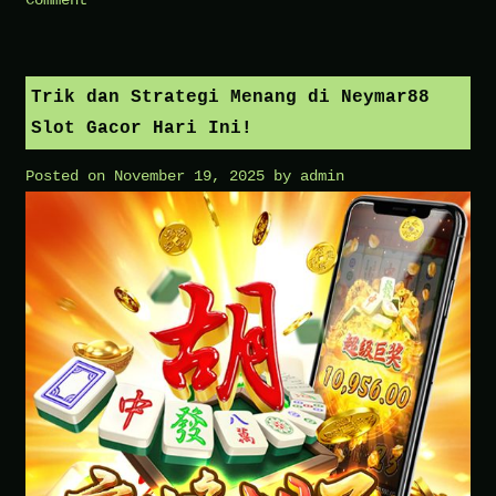
Permainan
Slot
Depo
Trik dan Strategi Menang di Neymar88
Terbaik:
Slot Gacor Hari Ini!
Gacor
Posted on
November 19, 2025
by
admin
dan
Bet
Kecil
di
Neymar88