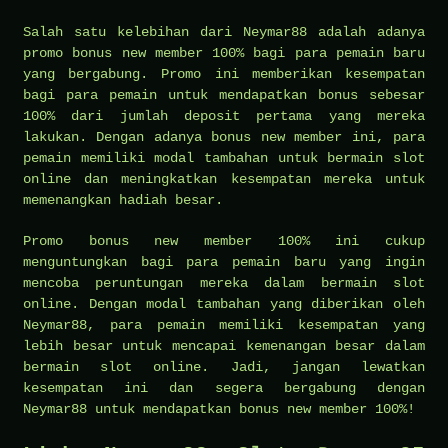
Salah satu kelebihan dari Neymar88 adalah adanya
promo bonus new member 100% bagi para pemain baru
yang bergabung. Promo ini memberikan kesempatan
bagi para pemain untuk mendapatkan bonus sebesar
100% dari jumlah deposit pertama yang mereka
lakukan. Dengan adanya bonus new member ini, para
pemain memiliki modal tambahan untuk bermain slot
online dan meningkatkan kesempatan mereka untuk
memenangkan hadiah besar.
Promo bonus new member 100% ini cukup
menguntungkan bagi para pemain baru yang ingin
mencoba peruntungan mereka dalam bermain slot
online. Dengan modal tambahan yang diberikan oleh
Neymar88, para pemain memiliki kesempatan yang
lebih besar untuk mencapai kemenangan besar dalam
bermain slot online. Jadi, jangan lewatkan
kesempatan ini dan segera bergabung dengan
Neymar88 untuk mendapatkan bonus new member 100%!