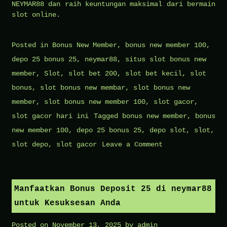
NEYMAR88 dan raih keuntungan maksimal dari bermain
slot online.
Posted in
Bonus New Member
,
bonus new member 100
,
depo 25 bonus 25
,
neymar88
,
situs slot bonus new
member
,
Slot
,
slot bet 200
,
slot bet kecil
,
slot
bonus
,
slot bonus new membar
,
slot bonus new
member
,
slot bonus new member 100
,
slot gacor
,
slot gacor hari ini
Tagged
bonus new member
,
bonus
new member 100
,
depo 25 bonus 25
,
depo slot
,
slot
,
on
slot depo
,
slot gacor
Leave a Comment
Bergabunglah
di
NEYMAR88
Manfaatkan Bonus Deposit 25 di neymar88
dan
untuk Kesuksesan Anda
Raih
Posted on
November 13, 2025
by
admin