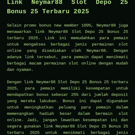
Link Neymar88 Slot Depo 25
Bonus 25 Terbaru 2025
Selain promo bonus new member 100%, Neymar88 juga
menawarkan link Neymar88 Slot Depo 25 Bonus 25
terbaru 2025. Link ini memudahkan para pemain
untuk mengakses berbagai jenis permainan slot
online yang disediakan oleh Neymar88. Dengan
adanya link tersebut, para pemain dapat menikmati
berbagai macam permainan slot online dengan mudah
dan nyaman.
Dengan link Neymar88 Slot Depo 25 Bonus 25 terbaru
2025, para pemain memiliki kesempatan untuk
mendapatkan bonus sebesar 25% dari jumlah deposit
yang mereka lakukan. Bonus ini dapat digunakan
untuk meningkatkan peluang para pemain dalam
memenangkan hadiah besar dalam bermain slot
online. Jadi, jangan lewatkan kesempatan ini dan
segera gunakan link Neymar88 Slot Depo 25 Bonus 25
terbaru 2025 untuk menikmati berbagai jenis