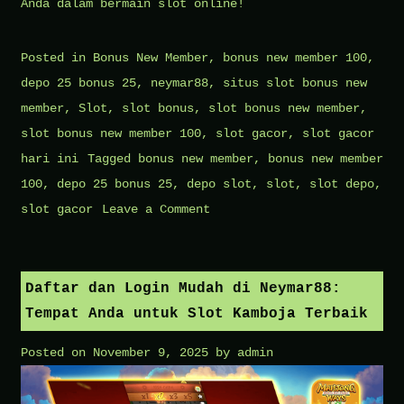
Anda dalam bermain slot online!
Posted in
Bonus New Member
,
bonus new member 100
,
depo 25 bonus 25
,
neymar88
,
situs slot bonus new
member
,
Slot
,
slot bonus
,
slot bonus new member
,
slot bonus new member 100
,
slot gacor
,
slot gacor
hari ini
Tagged
bonus new member
,
bonus new member
100
,
depo 25 bonus 25
,
depo slot
,
slot
,
slot depo
,
on
slot gacor
Leave a Comment
Manfaatkan
Bonus
Deposit
Daftar dan Login Mudah di Neymar88:
25
Tempat Anda untuk Slot Kamboja Terbaik
di
Posted on
November 9, 2025
by
admin
neymar88
untuk