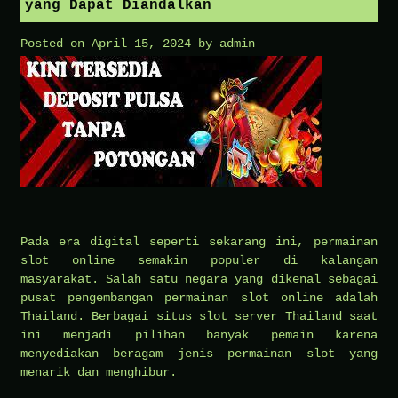
dari
yang Dapat Diandalkan
Gacor
Posted on
April 15, 2024
by
admin
777
Deposit
Pulsa
Pada era digital seperti sekarang ini, permainan
slot online semakin populer di kalangan
masyarakat. Salah satu negara yang dikenal sebagai
pusat pengembangan permainan slot online adalah
Thailand. Berbagai situs slot server Thailand saat
ini menjadi pilihan banyak pemain karena
menyediakan beragam jenis permainan slot yang
menarik dan menghibur.