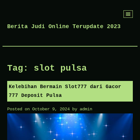
Skip
to
Berita Judi Online Terupdate 2023
content
Tag:
slot pulsa
Kelebihan Bermain Slot777 dari Gacor
777 Deposit Pulsa
Posted on
October 9, 2024
by
admin