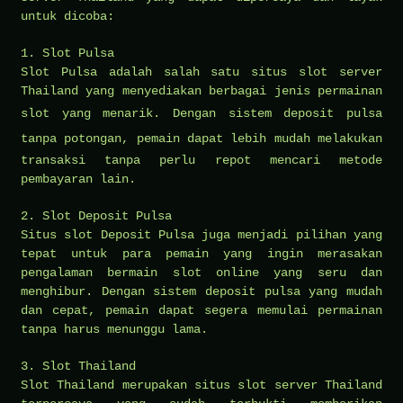
untuk dicoba:
1. Slot Pulsa
Slot Pulsa adalah salah satu situs slot server
Thailand yang menyediakan berbagai jenis permainan
slot yang menarik. Dengan sistem
deposit pulsa
tanpa potongan
, pemain dapat lebih mudah melakukan
transaksi tanpa perlu repot mencari metode
pembayaran lain.
2. Slot Deposit Pulsa
Situs slot Deposit Pulsa juga menjadi pilihan yang
tepat untuk para pemain yang ingin merasakan
pengalaman bermain slot online yang seru dan
menghibur. Dengan sistem deposit pulsa yang mudah
dan cepat, pemain dapat segera memulai permainan
tanpa harus menunggu lama.
3. Slot Thailand
Slot Thailand merupakan situs slot server Thailand