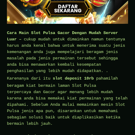
Cara Main Slot Pulsa Gacor Dengan Mudah Server
Luar –
cukup mudah untuk dimainkan namun tentunya
harus anda kenal bahwa untuk menerima suatu jenis
kemenangan anda juga mempelajari beragam jenis
masalah pada jenis permainan tersebut sehingga
anda bisa menawarkan kembali kesempatan
penghasilan yang lebih mudah didapatkan. .
Karenanya dari itu
slot deposit 10rb
pahamilah
beragam kiat bermain laman Slot Pulsa
terpercaya dan Gacor agar menang lebih mudah
karena anda bisa memakai kiat permainan yang telah
dipahami. Sebelum Anda mulai memainkan mesin Slot
Pulsa jenis apa pun, disarankan untuk memahami
sebagian solusi baik untuk diaplikasikan ketika
bermain lebih jauh.