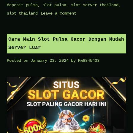
deposit pulsa
,
slot pulsa
,
slot server thailand
,
on
slot thailand
Leave a Comment
Penyedia
Terbaik:
Server
Cara Main Slot Pulsa Gacor Dengan Mudah
Slot
Server Luar
Thailand
Posted on
January 23, 2024
by
Kw8845433
yang
Dapat
Diandalkan