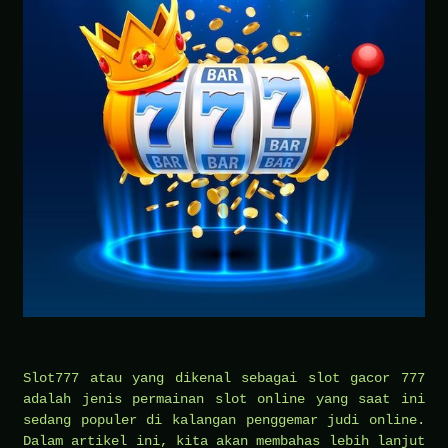
Slot777 atau yang dikenal sebagai slot gacor 777
adalah jenis permainan slot online yang saat ini
sedang populer di kalangan penggemar judi online.
Dalam artikel ini, kita akan membahas lebih lanjut