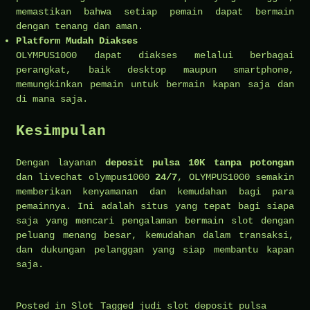
memastikan bahwa setiap pemain dapat bermain
dengan tenang dan aman.
Platform Mudah Diakses
OLYMPUS1000 dapat diakses melalui berbagai
perangkat, baik desktop maupun smartphone,
memungkinkan pemain untuk bermain kapan saja dan
di mana saja.
Kesimpulan
Dengan layanan
deposit pulsa 10K tanpa potongan
dan livechat olympus1000
24/7
, OLYMPUS1000 semakin
memberikan kenyamanan dan kemudahan bagi para
pemainnya. Ini adalah situs yang tepat bagi siapa
saja yang mencari pengalaman bermain slot dengan
peluang menang besar, kemudahan dalam transaksi,
dan dukungan pelanggan yang siap membantu kapan
saja.
Posted in
Slot
Tagged
judi slot deposit pulsa