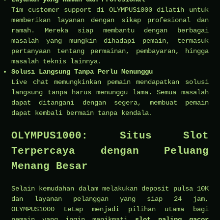
Tim customer support di OLYMPUS1000 dilatih untuk
memberikan layanan dengan sikap profesional dan
ramah. Mereka siap membantu dengan berbagai
masalah yang mungkin dihadapi pemain, termasuk
pertanyaan tentang permainan, pembayaran, hingga
masalah teknis lainnya.
Solusi Langsung Tanpa Perlu Menunggu
Live chat memungkinkan pemain mendapatkan solusi
langsung tanpa harus menunggu lama. Semua masalah
dapat ditangani dengan segera, membuat pemain
dapat kembali bermain tanpa kendala.
OLYMPUS1000: Situs Slot
Terpercaya dengan Peluang
Menang Besar
Selain kemudahan dalam melakukan deposit pulsa 10K
dan layanan pelanggan yang siap 24 jam,
OLYMPUS1000 tetap menjadi pilihan utama bagi
pemain yang ingin menikmati
slot paling gacor