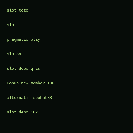
slot toto
slot
pragmatic play
slot88
slot depo qris
Bonus new member 100
alternatif sbobet88
slot depo 10k