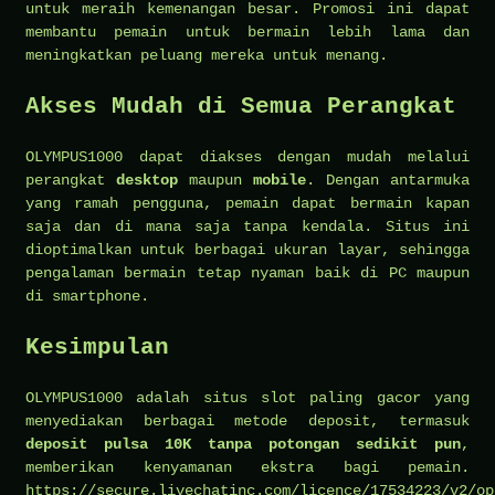
untuk meraih kemenangan besar. Promosi ini dapat
membantu pemain untuk bermain lebih lama dan
meningkatkan peluang mereka untuk menang.
Akses Mudah di Semua Perangkat
OLYMPUS1000 dapat diakses dengan mudah melalui
perangkat
desktop
maupun
mobile
. Dengan antarmuka
yang ramah pengguna, pemain dapat bermain kapan
saja dan di mana saja tanpa kendala. Situs ini
dioptimalkan untuk berbagai ukuran layar, sehingga
pengalaman bermain tetap nyaman baik di PC maupun
di smartphone.
Kesimpulan
OLYMPUS1000 adalah situs slot paling gacor yang
menyediakan berbagai metode deposit, termasuk
deposit pulsa 10K tanpa potongan sedikit pun
,
memberikan kenyamanan ekstra bagi pemain.
https://secure.livechatinc.com/licence/17534223/v2/op