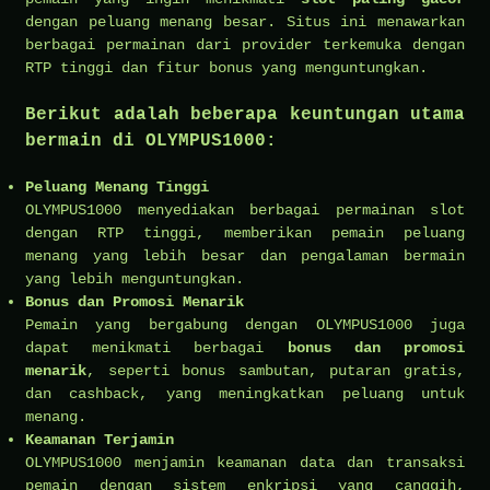
dengan peluang menang besar. Situs ini menawarkan
berbagai permainan dari provider terkemuka dengan
RTP tinggi dan fitur bonus yang menguntungkan.
Berikut adalah beberapa keuntungan utama
bermain di OLYMPUS1000:
Peluang Menang Tinggi
OLYMPUS1000 menyediakan berbagai permainan slot
dengan RTP tinggi, memberikan pemain peluang
menang yang lebih besar dan pengalaman bermain
yang lebih menguntungkan.
Bonus dan Promosi Menarik
Pemain yang bergabung dengan OLYMPUS1000 juga
dapat menikmati berbagai
bonus dan promosi
menarik
, seperti bonus sambutan, putaran gratis,
dan cashback, yang meningkatkan peluang untuk
menang.
Keamanan Terjamin
OLYMPUS1000 menjamin keamanan data dan transaksi
pemain dengan sistem enkripsi yang canggih,