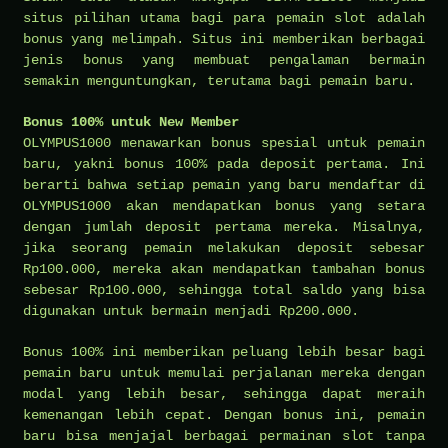
situs pilihan utama bagi para pemain slot adalah
bonus yang melimpah. Situs ini memberikan berbagai
jenis bonus yang membuat pengalaman bermain
semakin menguntungkan, terutama bagi pemain baru.
Bonus 100% untuk New Member
OLYMPUS1000 menawarkan bonus spesial untuk pemain
baru, yakni bonus 100% pada deposit pertama. Ini
berarti bahwa setiap pemain yang baru mendaftar di
OLYMPUS1000 akan mendapatkan bonus yang setara
dengan jumlah deposit pertama mereka. Misalnya,
jika seorang pemain melakukan deposit sebesar
Rp100.000, mereka akan mendapatkan tambahan bonus
sebesar Rp100.000, sehingga total saldo yang bisa
digunakan untuk bermain menjadi Rp200.000.
Bonus 100% ini memberikan peluang lebih besar bagi
pemain baru untuk memulai perjalanan mereka dengan
modal yang lebih besar, sehingga dapat meraih
kemenangan lebih cepat. Dengan bonus ini, pemain
baru bisa menjajal berbagai permainan slot tanpa