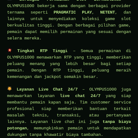
OLYMPUS1000 bekerja sama dengan berbagai provider
ternama seperti
PRAGMATIC PLAY
,
NETENT
, dan
lainnya untuk menyediakan koleksi game slot
berkualitas tinggi. Dengan berbagai pilihan game,
pemain dapat memilih permainan yang sesuai dengan
selera mereka.
Tingkat RTP Tinggi
– Semua permainan di
OLYMPUS1000 menawarkan RTP yang tinggi, memberikan
peluang menang yang lebih besar bagi setiap
pemain. Dengan RTP tinggi, peluang meraih
kemenangan dan jackpot semakin besar.
Layanan Live Chat 24/7
– OLYMPUS1000 juga
menawarkan layanan
live chat 24/7
yang siap
membantu pemain kapan saja. Tim customer service
profesional siap memberikan bantuan terkait
masalah teknis, transaksi, atau pertanyaan
lainnya. Layanan live chat ini juga
tanpa biaya
potongan
, memungkinkan pemain untuk mendapatkan
dukungan tanpa khawatir biaya tambahan.