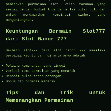
memainkan permainan slot. Pilih taruhan yang
sesuai dengan budget Anda dan mulai putar gulungan
untuk mendapatkan kombinasi simbol yang
menguntungkan.
Keuntungan Bermain Slot777
dari Slot Gacor 777
Bermain slot777 dari slot gacor 777 memiliki
berbagai keuntungan, di antaranya adalah:
Peluang kemenangan yang tinggi
Variasi tema permainan yang menarik
Deposit pulsa tanpa potongan
Bonus dan promosi menarik
Tips dan Trik untuk
Memenangkan Permainan