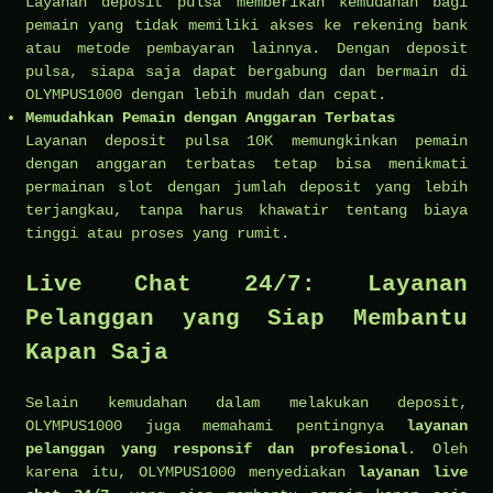
Layanan deposit pulsa memberikan kemudahan bagi
pemain yang tidak memiliki akses ke rekening bank
atau metode pembayaran lainnya. Dengan deposit
pulsa, siapa saja dapat bergabung dan bermain di
OLYMPUS1000 dengan lebih mudah dan cepat.
Memudahkan Pemain dengan Anggaran Terbatas
Layanan deposit pulsa 10K memungkinkan pemain
dengan anggaran terbatas tetap bisa menikmati
permainan slot dengan jumlah deposit yang lebih
terjangkau, tanpa harus khawatir tentang biaya
tinggi atau proses yang rumit.
Live Chat 24/7: Layanan
Pelanggan yang Siap Membantu
Kapan Saja
Selain kemudahan dalam melakukan deposit,
OLYMPUS1000 juga memahami pentingnya
layanan
pelanggan yang responsif dan profesional
. Oleh
karena itu, OLYMPUS1000 menyediakan
layanan live