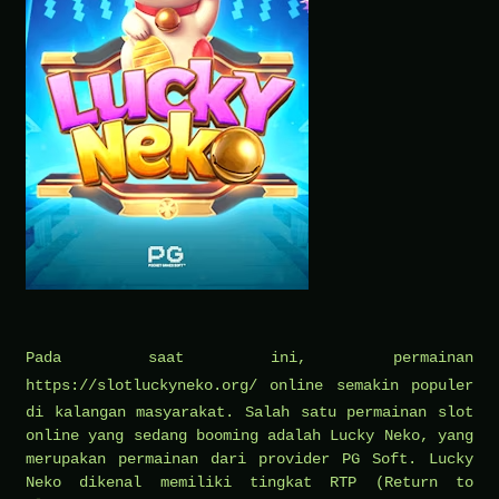
Pada saat ini, permainan
https://slotluckyneko.org/
online semakin populer
di kalangan masyarakat. Salah satu permainan slot
online yang sedang booming adalah Lucky Neko, yang
merupakan permainan dari provider PG Soft. Lucky
Neko dikenal memiliki tingkat RTP (Return to