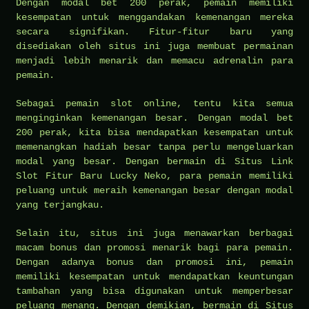
Dengan modal bet 200 perak, pemain memiliki
kesempatan untuk menggandakan kemenangan mereka
secara signifikan. Fitur-fitur baru yang
disediakan oleh situs ini juga membuat permainan
menjadi lebih menarik dan memacu adrenalin para
pemain.
Sebagai pemain slot online, tentu kita semua
menginginkan kemenangan besar. Dengan modal bet
200 perak, kita bisa mendapatkan kesempatan untuk
memenangkan hadiah besar tanpa perlu mengeluarkan
modal yang besar. Dengan bermain di Situs Link
Slot Fitur Baru Lucky Neko, para pemain memiliki
peluang untuk meraih kemenangan besar dengan modal
yang terjangkau.
Selain itu, situs ini juga menawarkan berbagai
macam bonus dan promosi menarik bagi para pemain.
Dengan adanya bonus dan promosi ini, pemain
memiliki kesempatan untuk mendapatkan keuntungan
tambahan yang bisa digunakan untuk memperbesar
peluang menang. Dengan demikian, bermain di Situs