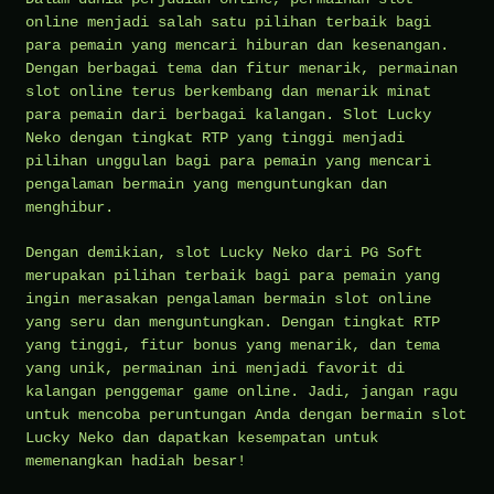
online menjadi salah satu pilihan terbaik bagi
para pemain yang mencari hiburan dan kesenangan.
Dengan berbagai tema dan fitur menarik, permainan
slot online terus berkembang dan menarik minat
para pemain dari berbagai kalangan. Slot Lucky
Neko dengan tingkat RTP yang tinggi menjadi
pilihan unggulan bagi para pemain yang mencari
pengalaman bermain yang menguntungkan dan
menghibur.
Dengan demikian, slot Lucky Neko dari PG Soft
merupakan pilihan terbaik bagi para pemain yang
ingin merasakan pengalaman bermain slot online
yang seru dan menguntungkan. Dengan tingkat RTP
yang tinggi, fitur bonus yang menarik, dan tema
yang unik, permainan ini menjadi favorit di
kalangan penggemar game online. Jadi, jangan ragu
untuk mencoba peruntungan Anda dengan bermain slot
Lucky Neko dan dapatkan kesempatan untuk
memenangkan hadiah besar!