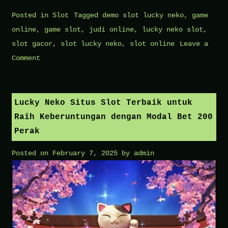
Posted in
Slot
Tagged
demo slot lucky neko
,
game
online
,
game slot
,
judi online
,
lucky neko slot
,
slot gacor
,
slot lucky neko
,
slot online
Leave a
on
Comment
Slot
Lucky
Neko:
Lucky Neko Situs Slot Terbaik untuk
Permainan
Raih Keberuntungan dengan Modal Bet 200
Slot
Perak
Online
Posted on
February 7, 2025
by
admin
Gampang
Menang
dari
PG
Soft