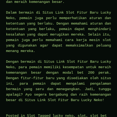
dan meraih kemenangan besar.
Dalam bermain di Situs Link Slot Fitur Baru Lucky
Neko, pemain juga perlu memperhatikan aturan dan
ketentuan yang berlaku. Dengan memahami aturan dan
ketentuan yang berlaku, pemain dapat menghindari
kesalahan yang dapat merugikan mereka. Selain itu,
pemain juga perlu memahami cara kerja mesin slot
yang digunakan agar dapat memaksimalkan peluang
menang mereka.
Dengan bermain di Situs Link Slot Fitur Baru Lucky
Neko, para pemain memiliki kesempatan untuk meraih
kemenangan besar dengan modal bet 200 perak.
Dengan fitur-fitur baru yang disediakan oleh situs
ini, para pemain dapat mengalami pengalaman
bermain yang seru dan menegangkan. Jadi, tunggu
apalagi? Ayo segera bergabung dan raih kemenangan
besar di Situs Link Slot Fitur Baru Lucky Neko!
Posted in
Slot
Tagged
lucky neko
,
slot
,
slot bet