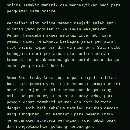
online semakin menarik dan mengasyikkan bagi para
penggemar game online.
Permainan slot online memang menjadi salah satu
hiburan yang populer di kalangan masyarakat.
Dengan kemudahan akses melalui internet, para
pemain dapat menikmati berbagai jenis permainan
slot online kapan pun dan di mana pun. Salah satu
keunggulan dari permainan slot online adalah
kemungkinan untuk memenangkan hadiah besar dengan
modal yang relatif kecil.
Demo Slot Lucky Neko juga dapat menjadi pilihan
bagi para pemain yang ingin mencoba permainan ini
sebelum terjun ke dalam permainan dengan uang
asli. Dengan adanya demo slot Lucky Neko, para
pemain dapat memahami aturan dan cara bermain
dengan lebih baik sebelum memulai taruhan dengan
uang sungguhan. Ini membantu para pemain untuk
merencanakan strategi permainan yang lebih baik
dan mengoptimalkan peluang kemenangan.