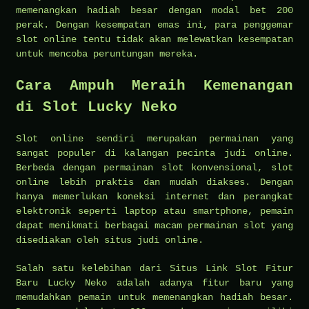
memenangkan hadiah besar dengan modal bet 200
perak. Dengan kesempatan emas ini, para penggemar
slot online tentu tidak akan melewatkan kesempatan
untuk mencoba peruntungan mereka.
Cara Ampuh Meraih Kemenangan
di Slot Lucky Neko
Slot online sendiri merupakan permainan yang
sangat populer di kalangan pecinta judi online.
Berbeda dengan permainan slot konvensional, slot
online lebih praktis dan mudah diakses. Dengan
hanya memerlukan koneksi internet dan perangkat
elektronik seperti laptop atau smartphone, pemain
dapat menikmati berbagai macam permainan slot yang
disediakan oleh situs judi online.
Salah satu kelebihan dari Situs Link Slot Fitur
Baru Lucky Neko adalah adanya fitur baru yang
memudahkan pemain untuk memenangkan hadiah besar.