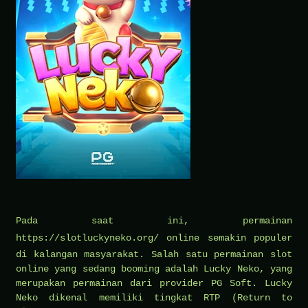
Pada saat ini, permainan
https://slotluckyneko.org/
online semakin populer
di kalangan masyarakat. Salah satu permainan slot
online yang sedang booming adalah Lucky Neko, yang
merupakan permainan dari provider PG Soft. Lucky
Neko dikenal memiliki tingkat RTP (Return to