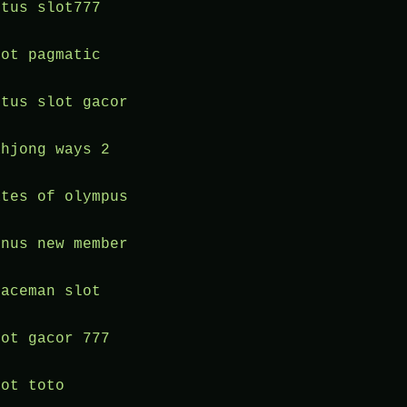
itus slot777
lot pagmatic
itus slot gacor
ahjong ways 2
ates of olympus
onus new member
paceman slot
lot gacor 777
lot toto