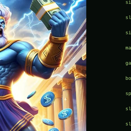
s
s
s
m
g
b
s
s
s