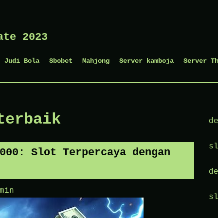
ate 2023
Judi Bola
Sbobet
Mahjong
Server kamboja
Server T
terbaik
d
s
000: Slot Terpercaya dengan
d
min
s