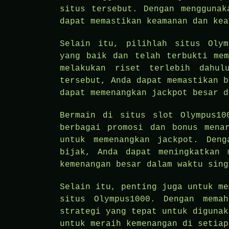
situs tersebut. Dengan menggunak
dapat memastikan keamanan dan kea
Selain itu, pilihlah situs Olym
yang baik dan telah terbukti mem
melakukan riset terlebih dahul
tersebut, Anda dapat memastikan b
dapat memenangkan jackpot besar d
Bermain di situs slot Olympus10
berbagai promosi dan bonus mena
untuk memenangkan jackpot. Deng
bijak, Anda dapat meningkatkan 
kemenangan besar dalam waktu sing
Selain itu, penting juga untuk me
situs Olympus1000. Dengan mema
strategi yang tepat untuk digunak
untuk meraih kemenangan di setiap