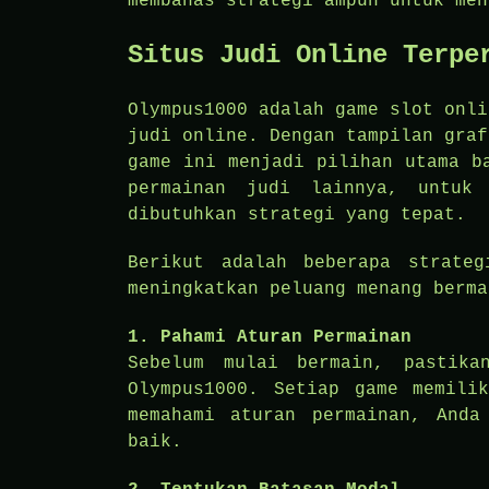
membahas strategi ampuh untuk men
Situs Judi Online Terpe
Olympus1000 adalah game slot onli
judi online. Dengan tampilan graf
game ini menjadi pilihan utama b
permainan judi lainnya, untuk
dibutuhkan strategi yang tepat.
Berikut adalah beberapa strate
meningkatkan peluang menang berma
1. Pahami Aturan Permainan
Sebelum mulai bermain, pastika
Olympus1000. Setiap game memili
memahami aturan permainan, Anda
baik.