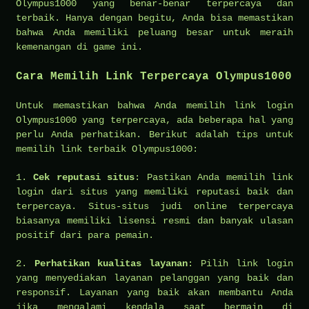
Olympus1000 yang benar-benar terpercaya dan
terbaik. Hanya dengan begitu, Anda bisa memastikan
bahwa Anda memiliki peluang besar untuk meraih
kemenangan di game ini.
Cara Memilih Link Terpercaya Olympus1000
Untuk memastikan bahwa Anda memilih link login
Olympus1000 yang terpercaya, ada beberapa hal yang
perlu Anda perhatikan. Berikut adalah tips untuk
memilih link terbaik Olympus1000:
1.
Cek reputasi situs
: Pastikan Anda memilih link
login dari situs yang memiliki reputasi baik dan
terpercaya. Situs-situs judi online terpercaya
biasanya memiliki lisensi resmi dan banyak ulasan
positif dari para pemain.
2.
Perhatikan kualitas layanan
: Pilih link login
yang menyediakan layanan pelanggan yang baik dan
responsif. Layanan yang baik akan membantu Anda
jika mengalami kendala saat bermain di