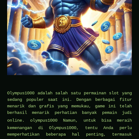
Olympus1000 adalah salah satu permainan slot yang
sedang populer saat ini. Dengan berbagai fitur
menarik dan grafis yang memukau, game ini telah
berhasil menarik perhatian banyak pemain judi
online.
olympus1000
Namun, untuk bisa meraih
kemenangan di Olympus1000, tentu Anda perlu
memperhatikan beberapa hal penting, termasuk