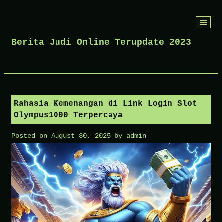
Skip
to
Berita Judi Online Terupdate 2023
content
Rahasia Kemenangan di Link Login Slot
Olympus1000 Terpercaya
Posted on
August 30, 2025
by
admin