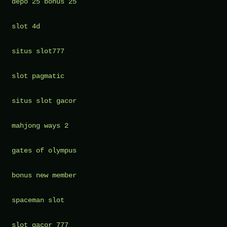
depo 25 bonus 25
slot 4d
situs slot777
slot pagmatic
situs slot gacor
mahjong ways 2
gates of olympus
bonus new member
spaceman slot
slot gacor 777