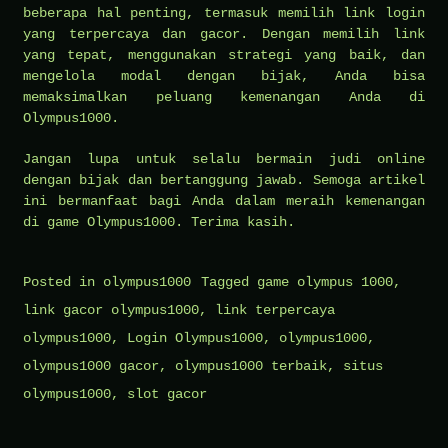
beberapa hal penting, termasuk memilih link login
yang terpercaya dan gacor. Dengan memilih link
yang tepat, menggunakan strategi yang baik, dan
mengelola modal dengan bijak, Anda bisa
memaksimalkan peluang kemenangan Anda di
Olympus1000.
Jangan lupa untuk selalu bermain judi online
dengan bijak dan bertanggung jawab. Semoga artikel
ini bermanfaat bagi Anda dalam meraih kemenangan
di game Olympus1000. Terima kasih.
Posted in
olympus1000
Tagged
game olympus 1000
,
link gacor olympus1000
,
link terpercaya
olympus1000
,
Login Olympus1000
,
olympus1000
,
olympus1000 gacor
,
olympus1000 terbaik
,
situs
olympus1000
,
slot gacor