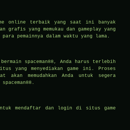
me online terbaik yang saat ini banyak
an grafis yang memukau dan gameplay yang
 para pemainnya dalam waktu yang lama.
 bermain spaceman88, Anda harus terlebih
itus yang menyediakan game ini. Proses
pat akan memudahkan Anda untuk segera
 spaceman88.
untuk mendaftar dan login di situs game