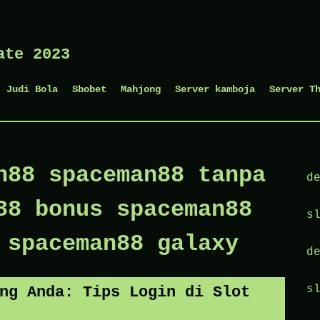
ate 2023
Judi Bola
Sbobet
Mahjong
Server kamboja
Server T
n88 spaceman88 tanpa
d
88 bonus spaceman88
s
 spaceman88 galaxy
d
s
ng Anda: Tips Login di Slot