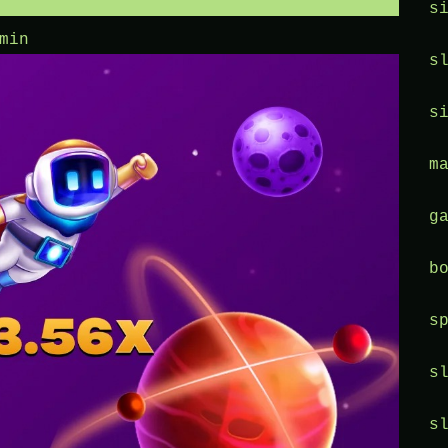
s
min
s
s
m
g
b
s
s
s