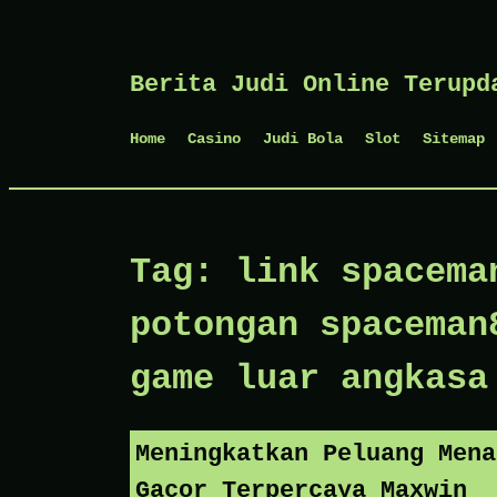
Skip
Berita Judi Online Terupd
to
content
Home
Casino
Judi Bola
Slot
Sitemap
Tag:
link spacema
potongan spaceman
game luar angkasa
Meningkatkan Peluang Mena
Gacor Terpercaya Maxwin