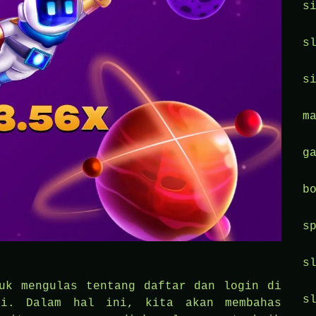
s
s
s
m
g
b
s
s
uk mengulas tentang daftar dan login di
s
ni. Dalam hal ini, kita akan membahas