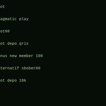
lot
ragmatic play
lot88
lot depo qris
onus new member 100
lternatif sbobet88
lot depo 10k