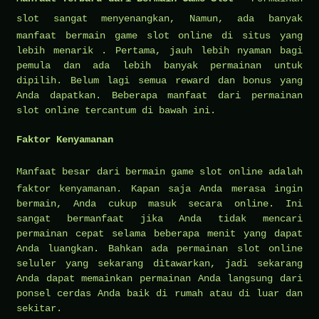
slot sangat menyenangkan
, Namun, ada banyak
manfaat bermain game slot online di situs yang
lebih menarik . Pertama, jauh lebih nyaman bagi
pemula dan ada lebih banyak permainan untuk
dipilih. Belum lagi semua reward dan bonus yang
Anda dapatkan. Beberapa manfaat dari permainan
slot online tercantum di bawah ini.
Faktor Kenyamanan
Manfaat besar dari bermain game slot online
adalah
faktor kenyamanan. Kapan saja Anda merasa ingin
bermain, Anda cukup masuk secara online. Ini
sangat bermanfaat jika Anda tidak mencari
permainan cepat selama beberapa menit yang dapat
Anda luangkan. Bahkan ada permainan slot online
seluler yang sekarang ditawarkan, jadi sekarang
Anda dapat memainkan permainan Anda langsung dari
ponsel cerdas Anda baik di rumah atau di luar dan
sekitar.