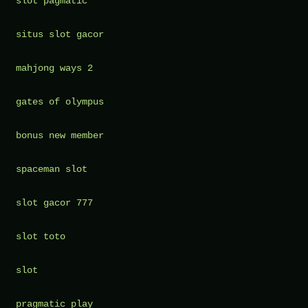
slot pagmatic
situs slot gacor
mahjong ways 2
gates of olympus
bonus new member
spaceman slot
slot gacor 777
slot toto
slot
pragmatic play