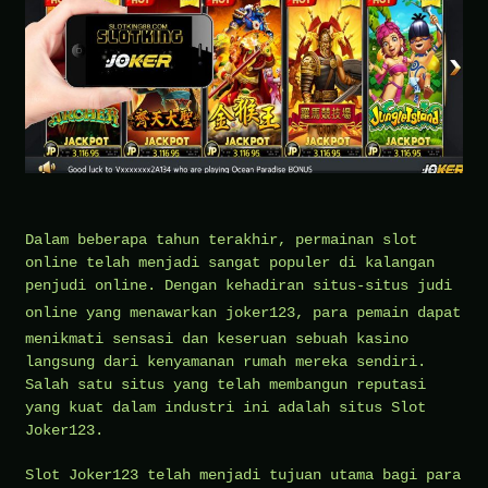
Dalam beberapa tahun terakhir, permainan slot
online telah menjadi sangat populer di kalangan
penjudi online. Dengan kehadiran situs-situs judi
online yang menawarkan
joker123
, para pemain dapat
menikmati sensasi dan keseruan sebuah kasino
langsung dari kenyamanan rumah mereka sendiri.
Salah satu situs yang telah membangun reputasi
yang kuat dalam industri ini adalah situs Slot
Joker123.
Slot Joker123 telah menjadi tujuan utama bagi para