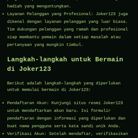
hadiah yang menguntungkan.
Layanan Pelanggan yang Profesional: Joker123 juga
dikenal dengan layanan pelanggan yang luar biasa.
Tim dukungan pelanggan yang ramah dan profesional
siap membantu pemain dalam setiap masalah atau
pertanyaan yang mungkin timbul.
Langkah-langkah untuk Bermain
di Joker123
Berikut adalah langkah-langkah yang diperlukan
untuk memulai bermain di Joker123:
Pendaftaran Akun: Kunjungi situs resmi Joker123
untuk mendaftarkan akun baru. Isi formulir
pendaftaran dengan informasi yang diperlukan dan
buat nama pengguna serta kata sandi unik Anda.
Verifikasi Akun: Setelah mendaftar, verifikasikan