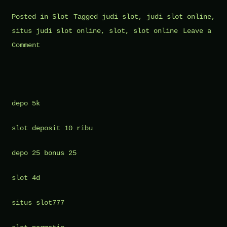
Posted in
Slot
Tagged
judi slot
,
judi slot online
,
situs judi slot online
,
slot
,
slot online
Leave a
on
Comment
Dapat
Keuntungan
Instant
Dari
depo 5k
Bermain
slot deposit 10 ribu
Game
Slot
depo 25 bonus 25
Online
slot 4d
situs slot777