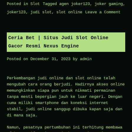
Posted in
Slot
Tagged
agen joker123
,
joker gaming
,
on
joker123
,
judi slot
,
slot online
Leave a Comment
Menem
Keser
Berma
Ceria Bet | Situs Judi Slot Online
di
Gacor Resmi Nexus Engine
Situs
Posted on
December 31, 2023
by
admin
Slot
Joker
Gamin
Perkembangan judi online dan slot online telah
mengubah cara orang berjudi. Hadirnya akses online
Terpe
memungkinkan siapa pun untuk nikmati permainan
tanpa mesti bepergian jauh ke luar negeri. Dengan
cuma miliki smartphone dan koneksi internet
stabil, judi online sanggup dibuka kapan saja dan
di mana saja.
Namun, pesatnya pertumbuhan ini terhitung membawa