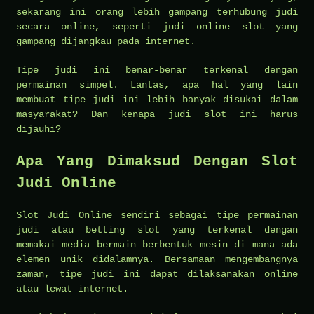
sekarang ini orang lebih gampang terhubung judi
secara online, seperti judi online slot yang
gampang dijangkau pada internet.
Tipe judi ini benar-benar terkenal dengan
permainan simpel. Lantas, apa hal yang lain
membuat tipe judi ini lebih banyak disukai dalam
masyarakat? Dan kenapa judi slot ini harus
dijauhi?
Apa Yang Dimaksud Dengan Slot
Judi Online
Slot Judi Online sendiri sebagai tipe permainan
judi atau betting slot yang terkenal dengan
memakai media bermain berbentuk mesin di mana ada
elemen unik didalamnya. Bersamaan mengembangnya
zaman, tipe judi ini dapat dilaksanakan online
atau lewat internet.