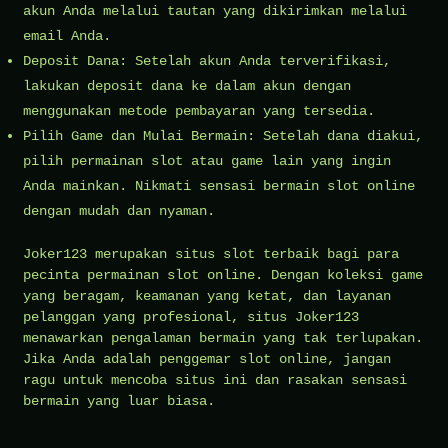
akun Anda melalui tautan yang dikirimkan melalui
email Anda.
Deposit Dana: Setelah akun Anda terverifikasi,
lakukan deposit dana ke dalam akun dengan
menggunakan metode pembayaran yang tersedia.
Pilih Game dan Mulai Bermain: Setelah dana diakui,
pilih permainan slot atau game lain yang ingin
Anda mainkan. Nikmati sensasi bermain slot online
dengan mudah dan nyaman.
Joker123 merupakan situs slot terbaik bagi para
pecinta permainan slot online. Dengan koleksi game
yang beragam, keamanan yang ketat, dan layanan
pelanggan yang profesional, situs Joker123
menawarkan pengalaman bermain yang tak terlupakan.
Jika Anda adalah penggemar slot online, jangan
ragu untuk mencoba situs ini dan rasakan sensasi
bermain yang luar biasa.