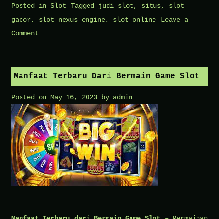
Posted in
Slot
Tagged
judi slot
,
situs
,
slot
gacor
,
slot nexus engine
,
slot online
Leave a
on
Comment
Ceria
Bet
|
Manfaat Terbaru Dari Bermain Game Slot
Situs
Posted on
May 16, 2023
by
admin
Judi
Slot
Online
Gacor
Resmi
Nexus
Engine
Manfaat Terbaru dari Bermain Game Slot
–
Permainan