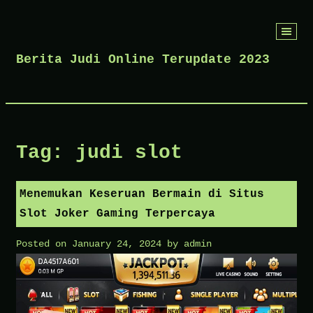
Skip
to
Berita Judi Online Terupdate 2023
content
Tag:
judi slot
Menemukan Keseruan Bermain di Situs
Slot Joker Gaming Terpercaya
Posted on
January 24, 2024
by
admin