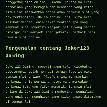
penggemar slot online. Dikenal karena koleksi
permainan yang beragam dan keamanan yang ketat,
situs ini menawarkan pengalaman bermain slot yang
tak tertandingi. Dalam artikel ini, kita akan
melihat dengan lebih dekat tentang apa yang
membuat Slot Joker123 menjadi situs yang sangat
dihargai dan menjadi agen joker123 terbaik bagi
pemain slot online.
Pengenalan tentang Joker123
Gaming
Joker123 Gaming, seperti yang telah disebutkan
sebelumnya, telah menjadi tujuan favorit para
pemain slot online. Platform ini menawarkan
berbagai jenis permainan slot yang mencakup
berbagai tema dan fitur menarik. Bermain slot
online di Joker123 Gaming memberikan pengalaman
yang unik dan menghibur yang tidak dapat ditemukan
di tempat lain.