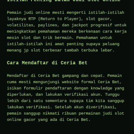
Pemain judi online mesti mengerti istilah-istilah
layaknya RTP (Return to Player), slot gacor,
volatilitas, paylines, dan jackpot progresif untuk
meningkatkan pemahaman mereka berkenaan cara kerja
mesin slot dan trik bermain. Pemahaman untuk
istilah-istilah ini amat penting supaya peluang
menang jp slot terbesar tambah terbuka lebar.
Cara Mendaftar di Ceria Bet
Mendaftar di Ceria Bet gampang dan cepat. Pemain
cuma mesti mengunjungi website formal Ceria Bet,
isikan formulir pendaftaran dengan knowledge yang
diperlukan, dan lakukan verifikasi akun. Tunggu
lebih dari satu sementara supaya tim kita sanggup
lakukan verifikasi. Setelah akun diverifikasi,
pemain sanggup nikmati ribuan permainan judi slot
online gacor yang ada di Ceria Bet.