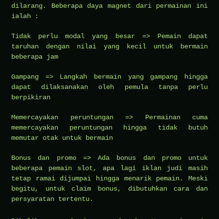
dilarang. Beberapa daya magnet dari permainan ini
ialah :
Tidak perlu modal yang besar => Pemain dapat
taruhan dengan nilai yang kecil untuk bermain
beberapa jam
Gampang => Langkah bermain yang gampang hingga
dapat dilaksanakan oleh pemula tanpa perlu
berpikiran
Memercayakan peruntungan => Permainan cuma
memercayakan peruntungan hingga tidak butuh
memutar otak untuk bermain
Bonus dan promo => Ada bonus dan promo untuk
beberapa pemain slot, apa lagi iklan judi masih
tetap ramai dijumpai hingga menarik pemain. Meski
begitu, untuk claim bonus, dibutuhkan cara dan
persyaratan tertentu.