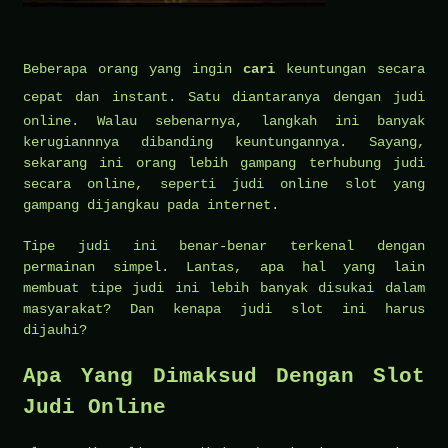
Beberapa orang yang ingin
cari
keuntungan secara
cepat dan instant
. Satu diantaranya dengan judi
online. Walau sebenarnya, langkah ini banyak
kerugiannnya dibanding keuntungannya. Sayang,
sekarang ini orang lebih gampang terhubung judi
secara online, seperti judi online slot yang
gampang dijangkau pada internet.
Tipe judi ini benar-benar terkenal dengan
permainan simpel. Lantas, apa hal yang lain
membuat tipe judi ini lebih banyak disukai dalam
masyarakat? Dan kenapa judi slot ini harus
dijauhi?
Apa Yang Dimaksud Dengan Slot
Judi Online