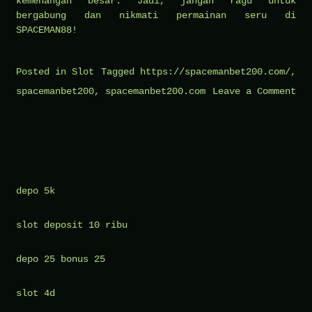
kemenangan besar. Jadi, jangan ragu untuk
bergabung dan nikmati permainan seru di
SPACEMAN88!
Posted in
Slot
Tagged
https://spacemanbet200.com/
,
spacemanbet200
,
spacemanbet200.com
Leave a Comment
on
SPACEMAN88:
Platform
Terpercaya
untuk
depo 5k
Link
slot deposit 10 ribu
Situs
Slot
depo 25 bonus 25
Gacor
Maxwin
slot 4d