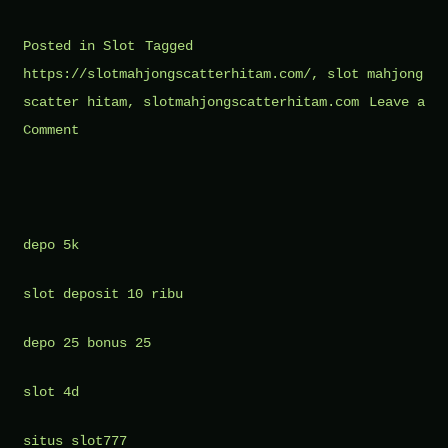
Posted in
Slot
Tagged
https://slotmahjongscatterhitam.com/
,
slot mahjong
scatter hitam
,
slotmahjongscatterhitam.com
Leave a
on
Comment
Raih
Kemenangan
Besar
di
depo 5k
Mahjong
slot deposit 10 ribu
Ways
2,
depo 25 bonus 25
Slot
Mahjong
slot 4d
Gacor
Terpercaya
situs slot777