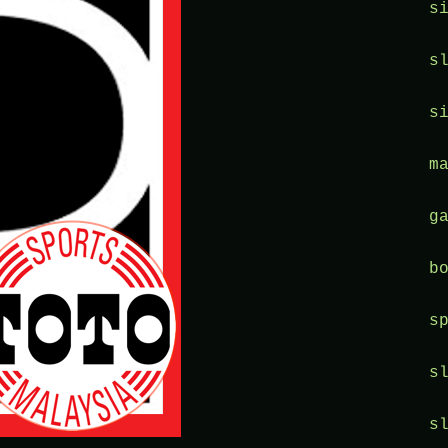
s
s
s
m
g
b
s
s
s