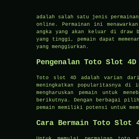
adalah salah satu jenis permainan
online. Permainan ini menawarkan
angka yang akan keluar di draw b
yang tinggi, pemain dapat memena
yang menggiurkan.
Pengenalan Toto Slot 4D
Toto slot 4D adalah varian dar
meningkatkan popularitasnya di i
mengharuskan pemain untuk mene
berikutnya. Dengan berbagai pili
pemain memiliki potensi untuk mem
Cara Bermain Toto Slot 
Untuk memulai permainan toto 