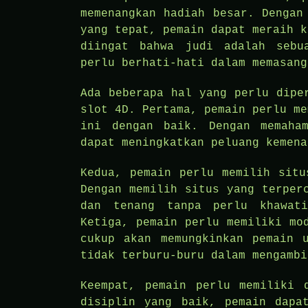
memenangkan hadiah besar. Dengan
yang tepat, pemain dapat meraih k
diingat bahwa judi adalah sebu
perlu berhati-hati dalam memasang
Ada beberapa hal yang perlu dipe
slot 4D. Pertama, pemain perlu me
ini dengan baik. Dengan memaha
dapat meningkatkan peluang kemena
Kedua, pemain perlu memilih situ
Dengan memilih situs yang terper
dan tenang tanpa perlu khawat
Ketiga, pemain perlu memiliki mo
cukup akan memungkinkan pemain 
tidak terburu-buru dalam mengambi
Keempat, pemain perlu memiliki 
disiplin yang baik, pemain dapa