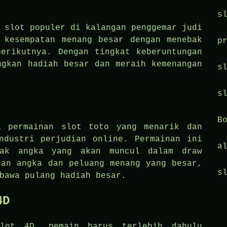
s
 slot populer di kalangan penggemar judi
 kesempatan menang besar dengan menebak
p
erikutnya. Dengan tingkat keberuntungan
ngkan hadiah besar dan meraih kemenangan
s
s
B
i permainan slot toto yang menarik dan
ndustri perjudian online. Permainan ini
a
bak angka yang akan muncul dalam draw
han angka dan peluang menang yang besar,
s
bawa pulang hadiah besar.
4D
slot 4D, pemain harus terlebih dahulu