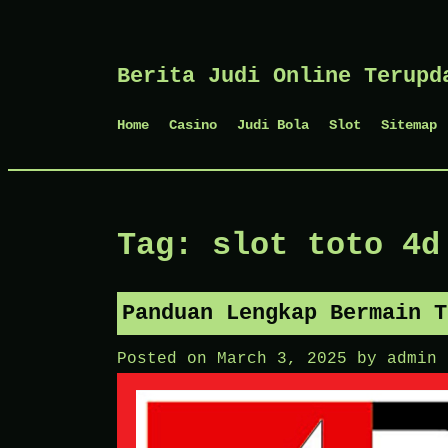
Skip
Berita Judi Online Terupd
to
content
Home
Casino
Judi Bola
Slot
Sitemap
Tag:
slot toto 4d
Panduan Lengkap Bermain T
Posted on
March 3, 2025
by
admin