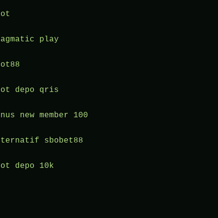
lot
ragmatic play
lot88
lot depo qris
onus new member 100
lternatif sbobet88
lot depo 10k