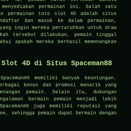
 menyediakan permainan ini. Salah satu
an permainan toto slot 4D adalah situs
endaftar dan masuk ke dalam permainan,
yang ingin mereka pertaruhkan untuk draw
gkah tersebut dilakukan, pemain tinggal
ahui apakah mereka berhasil memenangkan
 Slot 4D di Situs Spaceman88
Spaceman88 memiliki banyak keuntungan.
erbagai bonus dan promosi menarik yang
menangan pemain. Selain itu, dukungan
ngalaman bermain pemain menjadi lebih
Spaceman88 juga memiliki reputasi yang
ne, sehingga pemain dapat bermain dengan