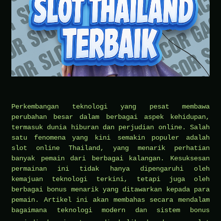
Perkembangan teknologi yang pesat membawa
perubahan besar dalam berbagai aspek kehidupan,
termasuk dunia hiburan dan perjudian online. Salah
satu fenomena yang kini semakin populer adalah
slot online Thailand, yang menarik perhatian
banyak pemain dari berbagai kalangan. Kesuksesan
permainan ini tidak hanya dipengaruhi oleh
kemajuan teknologi terkini, tetapi juga oleh
berbagai bonus menarik yang ditawarkan kepada para
pemain. Artikel ini akan membahas secara mendalam
bagaimana teknologi modern dan sistem bonus