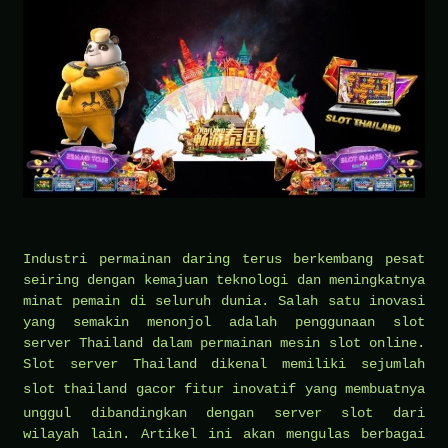
Industri permainan daring terus berkembang pesat
seiring dengan kemajuan teknologi dan meningkatnya
minat pemain di seluruh dunia. Salah satu inovasi
yang semakin menonjol adalah penggunaan slot
server Thailand dalam permainan mesin slot online.
Slot server Thailand dikenal memiliki sejumlah
slot thailand gacor
fitur inovatif yang membuatnya
unggul dibandingkan dengan server slot dari
wilayah lain. Artikel ini akan mengulas berbagai