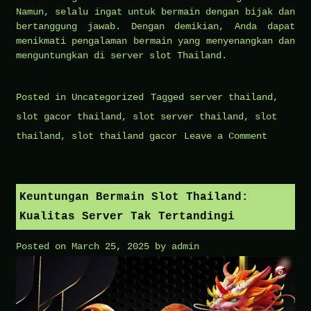
Namun, selalu ingat untuk bermain dengan bijak dan
bertanggung jawab. Dengan demikian, Anda dapat
menikmati pengalaman bermain yang menyenangkan dan
menguntungkan di server slot Thailand.
Posted in
Uncategorized
Tagged
server thailand
,
slot gacor thailand
,
slot server thailand
,
slot
on
thailand
,
slot thailand gacor
Leave a Comment
Bermain
Lebih
Profesio
Keuntungan Bermain Slot Thailand:
dengan
Kualitas Server Tak Tertandingi
Server
Posted on
March 25, 2025
by
admin
Slot
Thailand