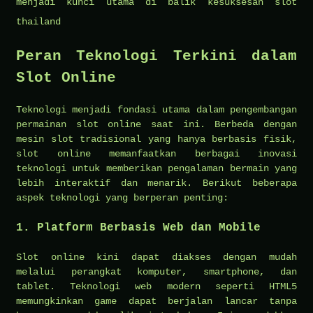
menjadi kunci utama di balik kesuksesan
slot
thailand
Peran Teknologi Terkini dalam
Slot Online
Teknologi menjadi fondasi utama dalam pengembangan
permainan slot online saat ini. Berbeda dengan
mesin slot tradisional yang hanya berbasis fisik,
slot online memanfaatkan berbagai inovasi
teknologi untuk memberikan pengalaman bermain yang
lebih interaktif dan menarik. Berikut beberapa
aspek teknologi yang berperan penting:
1. Platform Berbasis Web dan Mobile
Slot online kini dapat diakses dengan mudah
melalui perangkat komputer, smartphone, dan
tablet. Teknologi web modern seperti HTML5
memungkinkan game dapat berjalan lancar tanpa