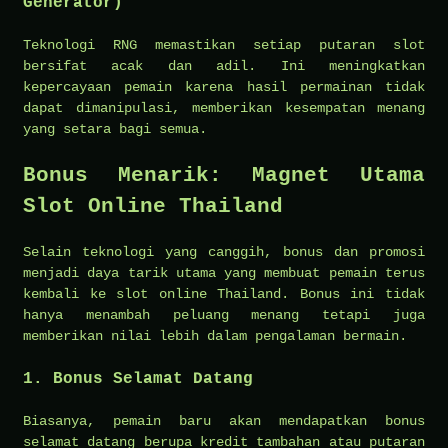
Generator)
Teknologi RNG memastikan setiap putaran slot
bersifat acak dan adil. Ini meningkatkan
kepercayaan pemain karena hasil permainan tidak
dapat dimanipulasi, memberikan kesempatan menang
yang setara bagi semua.
Bonus Menarik: Magnet Utama
Slot Online Thailand
Selain teknologi yang canggih, bonus dan promosi
menjadi daya tarik utama yang membuat pemain terus
kembali ke slot online Thailand. Bonus ini tidak
hanya menambah peluang menang tetapi juga
memberikan nilai lebih dalam pengalaman bermain.
1. Bonus Selamat Datang
Biasanya, pemain baru akan mendapatkan bonus
selamat datang berupa kredit tambahan atau putaran