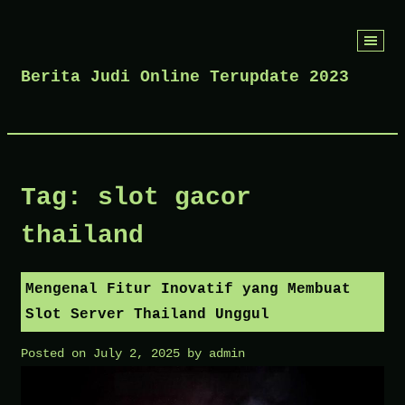
Skip
to
Berita Judi Online Terupdate 2023
content
Tag:
slot gacor
thailand
Mengenal Fitur Inovatif yang Membuat
Slot Server Thailand Unggul
Posted on
July 2, 2025
by
admin