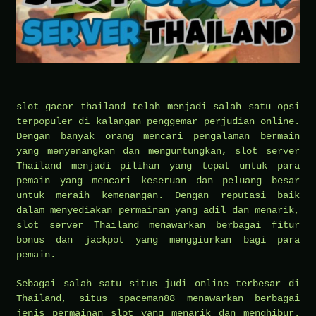
slot gacor thailand telah menjadi salah satu opsi
terpopuler di kalangan penggemar perjudian online.
Dengan banyak orang mencari pengalaman bermain
yang menyenangkan dan menguntungkan, slot server
Thailand menjadi pilihan yang tepat untuk para
pemain yang mencari keseruan dan peluang besar
untuk meraih kemenangan. Dengan reputasi baik
dalam menyediakan permainan yang adil dan menarik,
slot server Thailand menawarkan berbagai fitur
bonus dan jackpot yang menggiurkan bagi para
pemain.
Sebagai salah satu situs judi online terbesar di
Thailand, situs spaceman88 menawarkan berbagai
jenis permainan slot yang menarik dan menghibur.