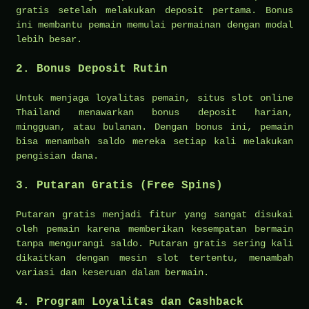
gratis setelah melakukan deposit pertama. Bonus
ini membantu pemain memulai permainan dengan modal
lebih besar.
2. Bonus Deposit Rutin
Untuk menjaga loyalitas pemain, situs slot online
Thailand menawarkan bonus deposit harian,
mingguan, atau bulanan. Dengan bonus ini, pemain
bisa menambah saldo mereka setiap kali melakukan
pengisian dana.
3. Putaran Gratis (Free Spins)
Putaran gratis menjadi fitur yang sangat disukai
oleh pemain karena memberikan kesempatan bermain
tanpa mengurangi saldo. Putaran gratis sering kali
dikaitkan dengan mesin slot tertentu, menambah
variasi dan keseruan dalam bermain.
4. Program Loyalitas dan Cashback