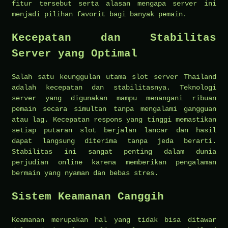
fitur tersebut serta alasan mengapa server ini
menjadi pilihan favorit bagi banyak pemain.
Kecepatan dan Stabilitas
Server yang Optimal
Salah satu keunggulan utama slot server Thailand
adalah kecepatan dan stabilitasnya. Teknologi
server yang digunakan mampu menangani ribuan
pemain secara simultan tanpa mengalami gangguan
atau lag. Kecepatan respons yang tinggi memastikan
setiap putaran slot berjalan lancar dan hasil
dapat langsung diterima tanpa jeda berarti.
Stabilitas ini sangat penting dalam dunia
perjudian online karena memberikan pengalaman
bermain yang nyaman dan bebas stres.
Sistem Keamanan Canggih
Keamanan merupakan hal yang tidak bisa ditawar