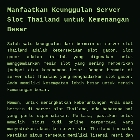
Manfaatkan Keunggulan Server
Slot Thailand untuk Kemenangan
Besar
Salah satu keunggulan dari bermain di server slot
Thailand adalah ketersediaan slot gacor. Slot
gacor adalah istilah yang digunakan untuk
menggambarkan mesin slot yang sering memberikan
jackpot atau kemenangan besar. Dengan bermain di
server slot Thailand yang menghadirkan slot gacor,
Anda memiliki kesempatan lebih besar untuk meraih
kemenangan besar.
Namun, untuk meningkatkan keberuntungan Anda saat
bermain di server slot Thailand, ada beberapa hal
yang perlu diperhatikan. Pertama, pastikan untuk
memilih situs judi online terpercaya yang
menyediakan akses ke server slot Thailand terbaik.
Pastikan situs tersebut memiliki lisensi resmi dan