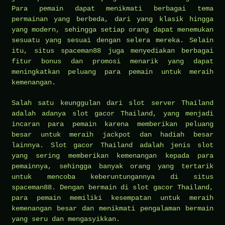
Para pemain dapat menikmati berbagai tema
permainan yang berbeda, dari yang klasik hingga
yang modern, sehingga setiap orang dapat menemukan
sesuatu yang sesuai dengan selera mereka. Selain
itu, situs spaceman88 juga menyediakan berbagai
fitur bonus dan promosi menarik yang dapat
meningkatkan peluang para pemain untuk meraih
kemenangan.
Salah satu keunggulan dari slot server Thailand
adalah adanya slot gacor Thailand, yang menjadi
incaran para pemain karena memberikan peluang
besar untuk meraih jackpot dan hadiah besar
lainnya. Slot gacor Thailand adalah jenis slot
yang sering memberikan kemenangan kepada para
pemainnya, sehingga banyak orang yang tertarik
untuk mencoba keberuntungannya di situs
spaceman88. Dengan bermain di slot gacor Thailand,
para pemain memiliki kesempatan untuk meraih
kemenangan besar dan menikmati pengalaman bermain
yang seru dan mengasyikkan.