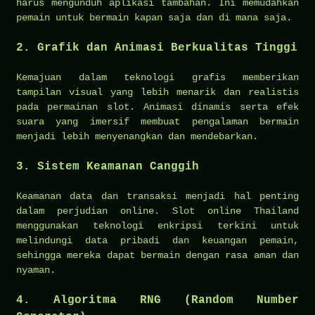
harus mengunduh aplikasi tambahan. Ini memudahkan
pemain untuk bermain kapan saja dan di mana saja.
2. Grafik dan Animasi Berkualitas Tinggi
Kemajuan dalam teknologi grafis memberikan
tampilan visual yang lebih menarik dan realistis
pada permainan slot. Animasi dinamis serta efek
suara yang imersif membuat pengalaman bermain
menjadi lebih menyenangkan dan mendebarkan.
3. Sistem Keamanan Canggih
Keamanan data dan transaksi menjadi hal penting
dalam perjudian online. Slot online Thailand
menggunakan teknologi enkripsi terkini untuk
melindungi data pribadi dan keuangan pemain,
sehingga mereka dapat bermain dengan rasa aman dan
nyaman.
4. Algoritma RNG (Random Number