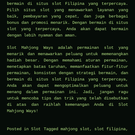
bermain di situs slot Filipina yang terpercaya.
Pilih situs slot yang menawarkan layanan yang
baik, pembayaran yang cepat, dan juga berbagai
bonus dan promosi menarik. Dengan bermain di situs
slot yang terpercaya, Anda akan dapat bermain
dengan lebih nyaman dan aman.
Slot Mahjong Ways adalah permainan slot yang
menarik dan menawarkan peluang untuk memenangkan
hadiah besar. Dengan memahami aturan permainan,
menetapkan batas taruhan, memanfaatkan fitur-fitur
permainan, konsisten dengan strategi bermain, dan
bermain di situs slot Filipina yang terpercaya,
Anda akan dapat mengoptimalkan peluang untuk
menang dalam permainan ini. Jadi, jangan ragu
untuk mencoba tips dan trik yang telah disebutkan
di atas dan raihlah kemenangan Anda di Slot
Mahjong Ways!
Posted in
Slot
Tagged
mahjong slot
,
slot filipina
,