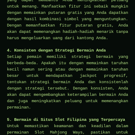
untuk menang. Manfaatkan fitur ini sebaik mungkin
dengan memainkan putaran gratis yang Anda dapatkan
dengan hasil kombinasi simbol yang menguntungkan.
Dengan memanfaatkan fitur putaran gratis, Anda
akan dapat memenangkan hadiah-hadiah menarik tanpa
harus mengeluarkan uang dari kantong Anda.
4. Konsisten dengan Strategi Bermain Anda
Setiap pemain memiliki strategi bermain yang
berbeda-beda. Apakah itu dengan memainkan taruhan
kecil namun sering atau dengan memainkan taruhan
besar untuk mendapatkan jackpot progresif,
tentukan strategi bermain Anda dan konsistenlah
dengan strategi tersebut. Dengan konsisten, Anda
akan dapat mengembangkan keterampilan bermain Anda
dan juga meningkatkan peluang untuk memenangkan
permainan.
5. Bermain di Situs Slot Filipina yang Terpercaya
Untuk memastikan keamanan dan keadilan dalam
permainan Slot Mahjong Ways, pastikan untuk