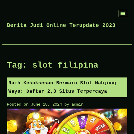
Skip
to
Berita Judi Online Terupdate 2023
content
Tag:
slot filipina
Raih Kesuksesan Bermain Slot Mahjong
Ways: Daftar 2,3 Situs Terpercaya
Posted on
June 18, 2024
by
admin