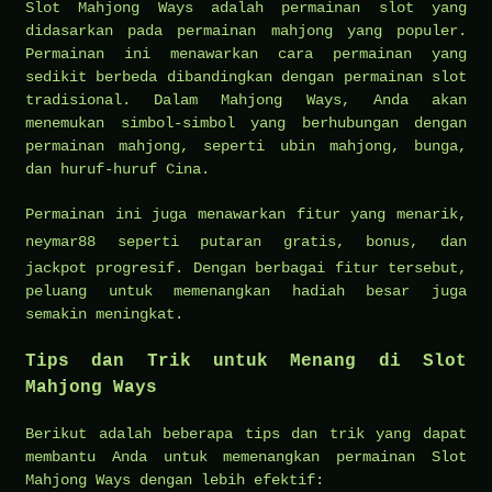
Slot Mahjong Ways adalah permainan slot yang
didasarkan pada permainan mahjong yang populer.
Permainan ini menawarkan cara permainan yang
sedikit berbeda dibandingkan dengan permainan slot
tradisional. Dalam Mahjong Ways, Anda akan
menemukan simbol-simbol yang berhubungan dengan
permainan mahjong, seperti ubin mahjong, bunga,
dan huruf-huruf Cina.
Permainan ini juga menawarkan fitur yang menarik,
neymar88
seperti putaran gratis, bonus, dan
jackpot progresif. Dengan berbagai fitur tersebut,
peluang untuk memenangkan hadiah besar juga
semakin meningkat.
Tips dan Trik untuk Menang di Slot
Mahjong Ways
Berikut adalah beberapa tips dan trik yang dapat
membantu Anda untuk memenangkan permainan Slot
Mahjong Ways dengan lebih efektif: