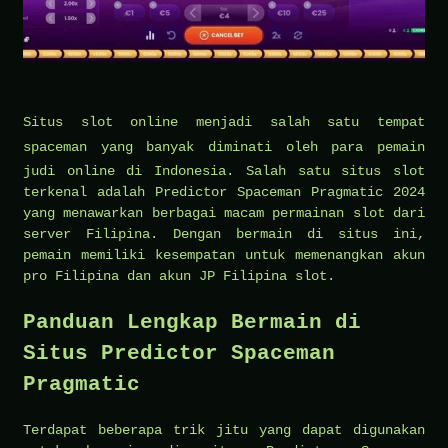
Situs slot online menjadi salah satu tempat
spaceman
yang banyak diminati oleh para pemain
judi online di Indonesia. Salah satu situs slot
terkenal adalah Predictor Spaceman Pragmatic 2024
yang menawarkan berbagai macam permainan slot dari
server Filipina. Dengan bermain di situs ini,
pemain memiliki kesempatan untuk memenangkan akun
pro Filipina dan akun JP Filipina slot.
Panduan Lengkap Bermain di
Situs Predictor Spaceman
Pragmatic
Terdapat beberapa trik jitu yang dapat digunakan