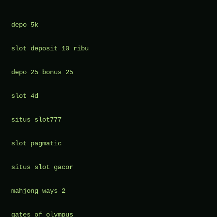
di
Situs
depo 5k
Slot
slot deposit 10 ribu
Link
Tree
depo 25 bonus 25
Maxwin
dengan
slot 4d
Strategi
Terbaik
situs slot777
slot pagmatic
situs slot gacor
mahjong ways 2
gates of olympus