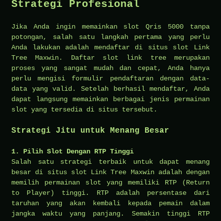
Strategi Profesional
Jika Anda ingin memainkan slot Qris 5000 tanpa
potongan, salah satu langkah pertama yang perlu
Anda lakukan adalah mendaftar di situs slot Link
Tree Maxwin. Daftar slot link tree merupakan
proses yang sangat mudah dan cepat, Anda hanya
perlu mengisi formulir pendaftaran dengan data-
data yang valid. Setelah berhasil mendaftar, Anda
dapat langsung memainkan berbagai jenis permainan
slot yang tersedia di situs tersebut.
Strategi Jitu untuk Menang Besar
1. Pilih Slot Dengan RTP Tinggi
Salah satu strategi terbaik untuk dapat menang
besar di situs slot Link Tree Maxwin adalah dengan
memilih permainan slot yang memiliki RTP (Return
to Player) tinggi. RTP adalah persentase dari
taruhan yang akan kembali kepada pemain dalam
jangka waktu yang panjang. Semakin tinggi RTP