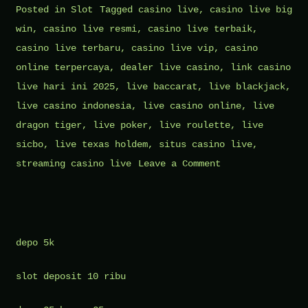
Posted in
Slot
Tagged
casino live
,
casino live big
win
,
casino live resmi
,
casino live terbaik
,
casino live terbaru
,
casino live vip
,
casino
online terpercaya
,
dealer live casino
,
link casino
live hari ini 2025
,
live baccarat
,
live blackjack
,
live casino indonesia
,
live casino online
,
live
dragon tiger
,
live poker
,
live roulette
,
live
sicbo
,
live texas holdem
,
situs casino live
,
on
streaming casino live
Leave a Comment
Live
Casino
&
Slot
depo 5k
Dadu
slot deposit 10 ribu
2025:
Agen