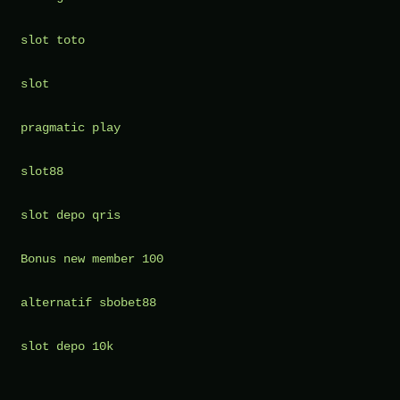
slot toto
slot
pragmatic play
slot88
slot depo qris
Bonus new member 100
alternatif sbobet88
slot depo 10k