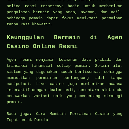
online resmi terpercaya hadir untuk memberikan
pengalaman bermain yang aman, nyaman, dan adil,
sehingga pemain dapat fokus menikmati permainan
tanpa rasa khawatir.
Keunggulan Bermain di Agen
Casino Online Resmi
Agen resmi menjamin keamanan data pribadi dan
transaksi finansial setiap pemain. Selain itu,
sistem yang digunakan sudah berlisensi, sehingga
memastikan permainan berlangsung adil tanpa
manipulasi. Live casino juga memberikan nuansa
interaktif dengan dealer asli, sementara slot dadu
menawarkan variasi unik yang menantang strategi
pemain.
Baca juga: Cara Memilih Permainan Casino yang
Tepat untuk Pemula