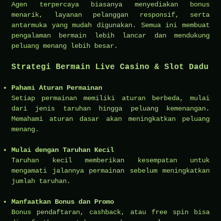
Agen terpercaya biasanya menyediakan bonus
menarik, layanan pelanggan responsif, serta
antarmuka yang mudah digunakan. Semua ini membuat
pengalaman bermain lebih lancar dan mendukung
peluang menang lebih besar.
Strategi Bermain Live Casino & Slot Dadu
Pahami Aturan Permainan
Setiap permainan memiliki aturan berbeda, mulai
dari jenis taruhan hingga peluang kemenangan.
Memahami aturan dasar akan meningkatkan peluang
menang.
Mulai dengan Taruhan Kecil
Taruhan kecil memberikan kesempatan untuk
mengamati jalannya permainan sebelum meningkatkan
jumlah taruhan.
Manfaatkan Bonus dan Promo
Bonus pendaftaran, cashback, atau free spin bisa