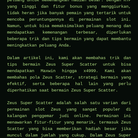
yang tinggi dan fitur bonus yang menggiurkan,
tidak heran jika banyak pemain yang tertarik untuk
mencoba peruntungannya di permainan slot ini.
Namun, untuk bisa memaksimalkan peluang menang dan
mendapatkan kemenangan terbesar, diperlukan
beberapa trik dan tips bermain yang dapat membantu
meningkatkan peluang Anda.
Dalam artikel ini, kami akan membahas trik dan
tips bermain Zeus Super Scatter untuk bisa
mendapatkan Maxwin hingga x4999. Kami akan
membahas pola Zeus Scatter, strategi bermain yang
efektif, serta beberapa hal lain yang perlu
diperhatikan saat bermain Zeus Super Scatter.
Zeus Super Scatter adalah salah satu varian dari
permainan slot Zeus yang sangat populer di
kalangan penggemar judi online. Permainan ini
menawarkan fitur-fitur yang menarik, termasuk Zeus
Scatter yang bisa memberikan hadiah besar jika
muncul dalam jumlah yang cukup. Dalam Zeus Super