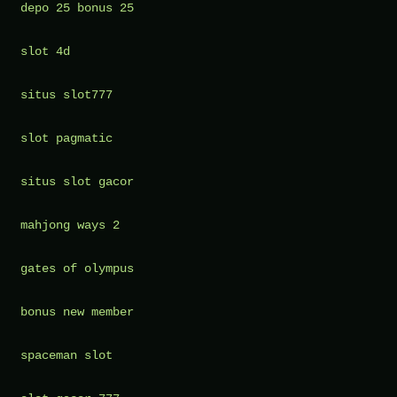
depo 25 bonus 25
Demo
Gratis
slot 4d
situs slot777
slot pagmatic
situs slot gacor
mahjong ways 2
gates of olympus
bonus new member
spaceman slot