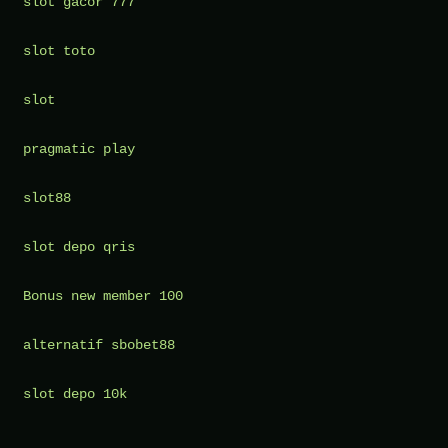
slot gacor 777
slot toto
slot
pragmatic play
slot88
slot depo qris
Bonus new member 100
alternatif sbobet88
slot depo 10k