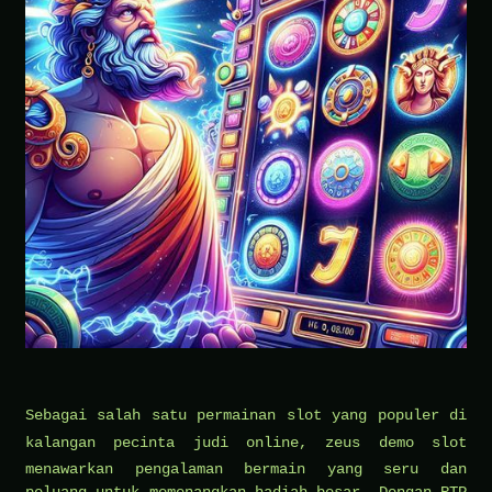
Sebagai salah satu permainan slot yang populer di
kalangan pecinta judi online,
zeus demo slot
menawarkan pengalaman bermain yang seru dan
peluang untuk memenangkan hadiah besar. Dengan RTP