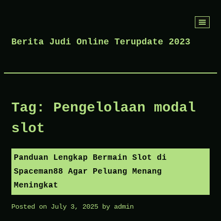
Skip
to
Berita Judi Online Terupdate 2023
content
Tag:
Pengelolaan modal
slot
Panduan Lengkap Bermain Slot di
Spaceman88 Agar Peluang Menang
Meningkat
Posted on
July 3, 2025
by
admin