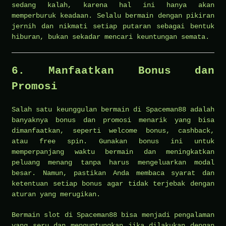
sedang kalah, karena hal ini hanya akan
memperburuk keadaan. Selalu bermain dengan pikiran
jernih dan nikmati setiap putaran sebagai bentuk
hiburan, bukan sekadar mencari keuntungan semata.
6. Manfaatkan Bonus dan
Promosi
Salah satu keunggulan bermain di Spaceman88 adalah
banyaknya bonus dan promosi menarik yang bisa
dimanfaatkan, seperti welcome bonus, cashback,
atau free spin. Gunakan bonus ini untuk
memperpanjang waktu bermain dan meningkatkan
peluang menang tanpa harus mengeluarkan modal
besar. Namun, pastikan Anda membaca syarat dan
ketentuan setiap bonus agar tidak terjebak dengan
aturan yang merugikan.
Bermain slot di Spaceman88 bisa menjadi pengalaman
yang seru dan menguntungkan jika dilakukan dengan