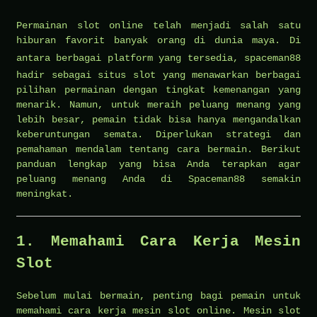
Permainan slot online telah menjadi salah satu
hiburan favorit banyak orang di dunia maya. Di
antara berbagai platform yang tersedia,
spaceman88
hadir sebagai situs slot yang menawarkan berbagai
pilihan permainan dengan tingkat kemenangan yang
menarik. Namun, untuk meraih peluang menang yang
lebih besar, pemain tidak bisa hanya mengandalkan
keberuntungan semata. Diperlukan strategi dan
pemahaman mendalam tentang cara bermain. Berikut
panduan lengkap yang bisa Anda terapkan agar
peluang menang Anda di Spaceman88 semakin
meningkat.
1. Memahami Cara Kerja Mesin
Slot
Sebelum mulai bermain, penting bagi pemain untuk
memahami cara kerja mesin slot online. Mesin slot