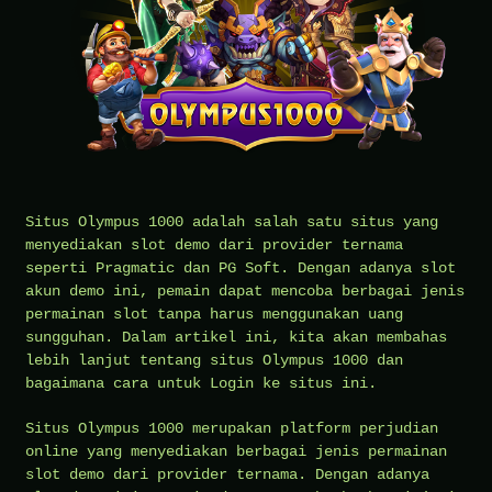
Situs Olympus 1000 adalah salah satu situs yang
menyediakan slot demo dari provider ternama
seperti Pragmatic dan PG Soft. Dengan adanya slot
akun demo ini, pemain dapat mencoba berbagai jenis
permainan slot tanpa harus menggunakan uang
sungguhan. Dalam artikel ini, kita akan membahas
lebih lanjut tentang situs Olympus 1000 dan
bagaimana cara untuk Login ke situs ini.
Situs Olympus 1000 merupakan platform perjudian
online yang menyediakan berbagai jenis permainan
slot demo dari provider ternama. Dengan adanya