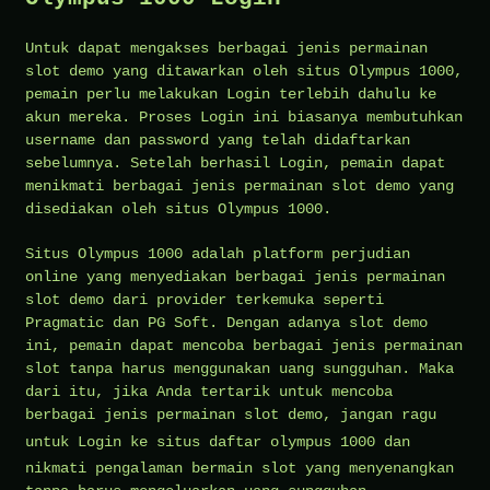
Untuk dapat mengakses berbagai jenis permainan
slot demo yang ditawarkan oleh situs Olympus 1000,
pemain perlu melakukan Login terlebih dahulu ke
akun mereka. Proses Login ini biasanya membutuhkan
username dan password yang telah didaftarkan
sebelumnya. Setelah berhasil Login, pemain dapat
menikmati berbagai jenis permainan slot demo yang
disediakan oleh situs Olympus 1000.
Situs Olympus 1000 adalah platform perjudian
online yang menyediakan berbagai jenis permainan
slot demo dari provider terkemuka seperti
Pragmatic dan PG Soft. Dengan adanya slot demo
ini, pemain dapat mencoba berbagai jenis permainan
slot tanpa harus menggunakan uang sungguhan. Maka
dari itu, jika Anda tertarik untuk mencoba
berbagai jenis permainan slot demo, jangan ragu
untuk Login ke situs
daftar olympus 1000
dan
nikmati pengalaman bermain slot yang menyenangkan