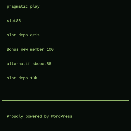
pragmatic play
slot88
slot depo qris
Bonus new member 100
alternatif sbobet88
slot depo 10k
Proudly powered by WordPress