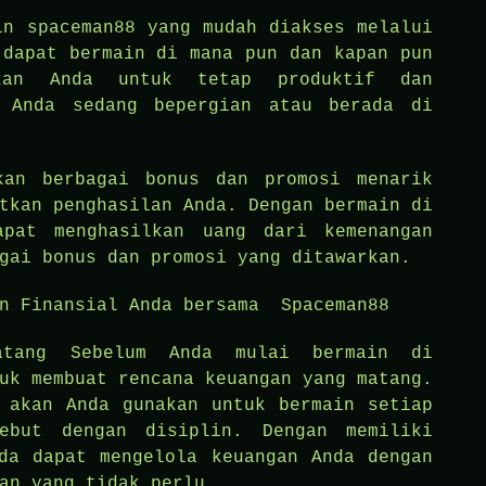
in spaceman88 yang mudah diakses melalui
 dapat bermain di mana pun dan kapan pun
kan Anda untuk tetap produktif dan
a Anda sedang bepergian atau berada di
kan berbagai bonus dan promosi menarik
tkan penghasilan Anda. Dengan bermain di
apat menghasilkan uang dari kemenangan
gai bonus dan promosi yang ditawarkan.
an Finansial Anda bersama Spaceman88
atang Sebelum Anda mulai bermain di
uk membuat rencana keuangan yang matang.
 akan Anda gunakan untuk bermain setiap
ebut dengan disiplin. Dengan memiliki
da dapat mengelola keuangan Anda dengan
an yang tidak perlu.