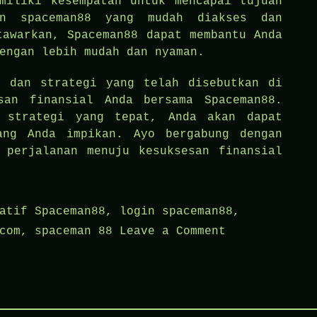
miliki kesempatan untuk mencapai tujuan
in spaceman88 yang mudah diakses dan
tawarkan, Spaceman88 dapat membantu Anda
engan lebih mudah dan nyaman.
s dan strategi yang telah disebutkan di
san finansial Anda bersama Spaceman88.
n strategi yang tepat, Anda akan dapat
ang Anda impikan. Ayo bergabung dengan
 perjalanan menuju kesuksesan finansial
atif Spaceman88
,
login spaceman88
,
on
com
,
spaceman 88
Leave a Comment
Panduan
Praktis
Menuju
Kesuksesan