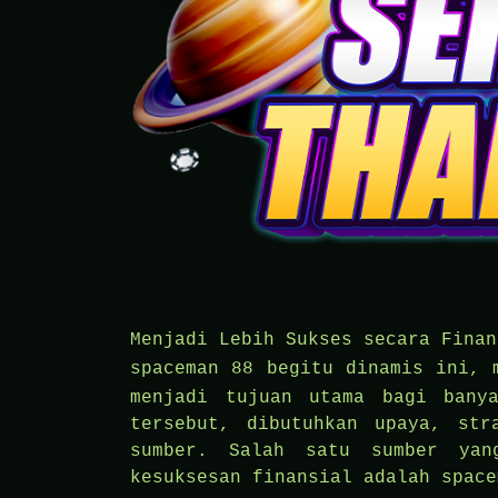
Menjadi Lebih Sukses secara Finan
spaceman 88
begitu dinamis ini, m
menjadi tujuan utama bagi bany
tersebut, dibutuhkan upaya, str
sumber. Salah satu sumber yan
kesuksesan finansial adalah space