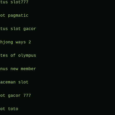
itus slot777
lot pagmatic
itus slot gacor
ahjong ways 2
ates of olympus
onus new member
paceman slot
lot gacor 777
lot toto