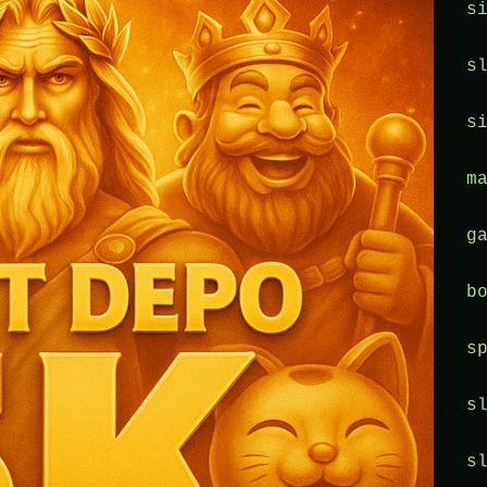
s
s
s
m
g
b
s
s
s