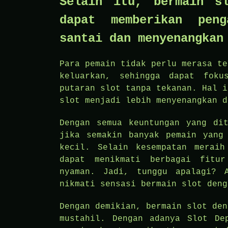
Selain itu, bermain s
dapat memberikan pen
santai dan menyenangkan
Para pemain tidak perlu merasa te
keluarkan, sehingga dapat foku
putaran slot tanpa tekanan. Hal i
slot menjadi lebih menyenangkan d
Dengan semua keuntungan yang di
jika semakin banyak pemain yang
kecil. Selain kesempatan meraih
dapat menikmati berbagai fitu
nyaman. Jadi, tunggu apalagi? 
nikmati sensasi bermain slot deng
Dengan demikian, bermain slot den
mustahil. Dengan adanya Slot De