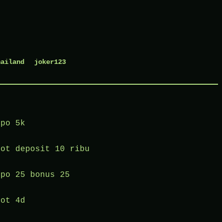
hailand
joker123
epo 5k
lot deposit 10 ribu
epo 25 bonus 25
lot 4d