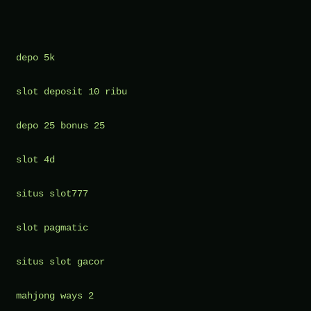
dan
Bermain
di
depo 5k
Spaceman88
slot deposit 10 ribu
–
Situs
depo 25 bonus 25
Judi
Slot
slot 4d
Terpercaya
situs slot777
slot pagmatic
situs slot gacor
mahjong ways 2