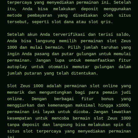
terpercaya yang menyediakan permainan ini. Setelah
itu, Anda bisa melakukan deposit menggunakan
metode pembayaran yang disediakan oleh situs
tersebut, seperti slot dana atau slot qris.
Setelah akun Anda terverifikasi dan terisi saldo,
Anda bisa langsung memilih permainan slot Zeus
1000 dan mulai bermain. Pilih jumlah taruhan yang
ingin Anda pasang dan putar gulungan untuk memulai
permainan. Jangan lupa untuk memanfaatkan fitur
autoplay untuk otomatis memutar gulungan dalam
jumlah putaran yang telah ditentukan.
Slot Zeus 1000 adalah permainan slot online yang
menarik dan menguntungkan bagi para pemain judi
online. Dengan berbagai fitur bonus yang
menggiurkan dan kemenangan maksimal hingga x1000,
permainan ini layak untuk dicoba. Jangan lewatkan
kesempatan untuk mencoba bermain slot Zeus 1000
tanpa deposit dan langsung bisa melakukan spin di
situs slot terpercaya yang menyediakan permainan
ini.