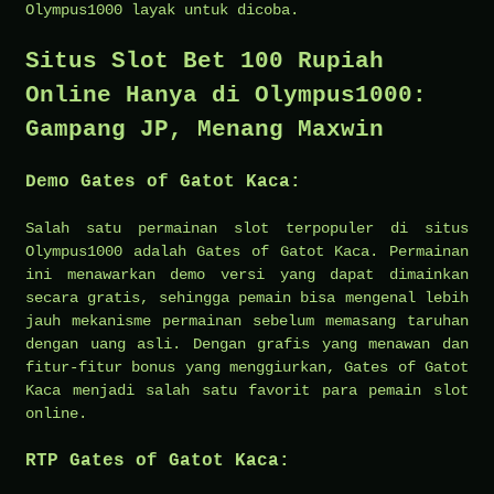
Olympus1000 layak untuk dicoba.
Situs Slot Bet 100 Rupiah
Online Hanya di Olympus1000:
Gampang JP, Menang Maxwin
Demo Gates of Gatot Kaca:
Salah satu permainan slot terpopuler di situs
Olympus1000 adalah Gates of Gatot Kaca. Permainan
ini menawarkan demo versi yang dapat dimainkan
secara gratis, sehingga pemain bisa mengenal lebih
jauh mekanisme permainan sebelum memasang taruhan
dengan uang asli. Dengan grafis yang menawan dan
fitur-fitur bonus yang menggiurkan, Gates of Gatot
Kaca menjadi salah satu favorit para pemain slot
online.
RTP Gates of Gatot Kaca: