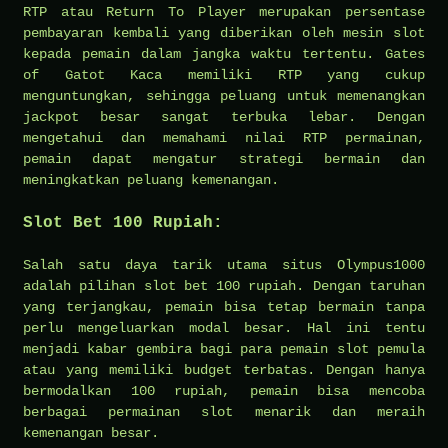
RTP atau Return To Player merupakan persentase
pembayaran kembali yang diberikan oleh mesin slot
kepada pemain dalam jangka waktu tertentu. Gates
of Gatot Kaca memiliki RTP yang cukup
menguntungkan, sehingga peluang untuk memenangkan
jackpot besar sangat terbuka lebar. Dengan
mengetahui dan memahami nilai RTP permainan,
pemain dapat mengatur strategi bermain dan
meningkatkan peluang kemenangan.
Slot Bet 100 Rupiah:
Salah satu daya tarik utama situs Olympus1000
adalah pilihan slot bet 100 rupiah. Dengan taruhan
yang terjangkau, pemain bisa tetap bermain tanpa
perlu mengeluarkan modal besar. Hal ini tentu
menjadi kabar gembira bagi para pemain slot pemula
atau yang memiliki budget terbatas. Dengan hanya
bermodalkan 100 rupiah, pemain bisa mencoba
berbagai permainan slot menarik dan meraih
kemenangan besar.