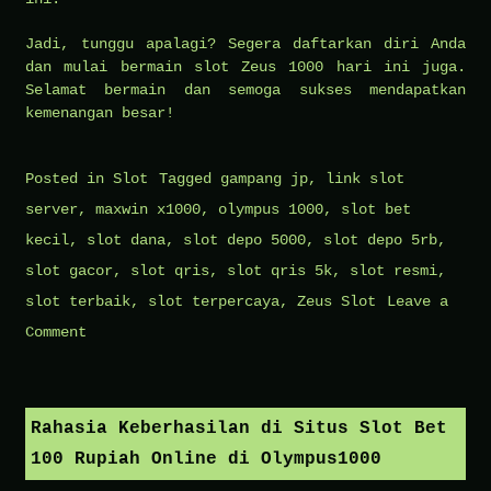
Jadi, tunggu apalagi? Segera daftarkan diri Anda
dan mulai bermain slot Zeus 1000 hari ini juga.
Selamat bermain dan semoga sukses mendapatkan
kemenangan besar!
Posted in
Slot
Tagged
gampang jp
,
link slot
server
,
maxwin x1000
,
olympus 1000
,
slot bet
kecil
,
slot dana
,
slot depo 5000
,
slot depo 5rb
,
slot gacor
,
slot qris
,
slot qris 5k
,
slot resmi
,
slot terbaik
,
slot terpercaya
,
Zeus Slot
Leave a
on
Comment
Coba
Slot
Zeus
Rahasia Keberhasilan di Situs Slot Bet
1000:
100 Rupiah Online di Olympus1000
Tanpa