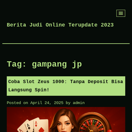
Skip
to
Berita Judi Online Terupdate 2023
content
Tag:
gampang jp
Coba Slot Zeus 1000: Tanpa Deposit Bisa
Langsung Spin!
Posted on
April 24, 2025
by
admin