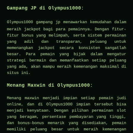
Gampang JP di Olympus1000:
Olympus1000
gampang jp
menawarkan kemudahan dalam
meraih jackpot bagi para pemainnya. Dengan fitur-
fitur bonus yang melimpah, serta sistem permainan
yang adil dan transparan, peluang untuk
memenangkan jackpot secara konsisten sangatlah
besar. Para pemain yang bijak dalam mengatur
strategi bermain dan memanfaatkan setiap peluang
yang ada, akan mampu meraih kemenangan maksimal di
situs ini.
Menang Maxwin di Olympus1000:
Menang maxwin menjadi impian setiap pemain judi
online, dan di Olympus1000 impian tersebut bisa
menjadi kenyataan. Dengan pilihan permainan slot
yang beragam, persentase pembayaran yang tinggi,
dan bonus-bonus menarik yang disediakan, pemain
memiliki peluang besar untuk meraih kemenangan