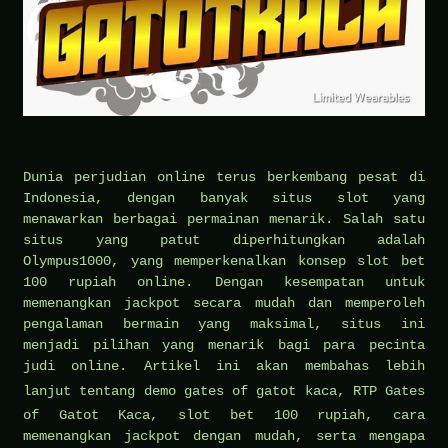
Dunia perjudian online terus berkembang pesat di
Indonesia, dengan banyak situs slot yang
menawarkan berbagai permainan menarik. Salah satu
situs yang patut diperhitungkan adalah
Olympus1000, yang memperkenalkan konsep slot bet
100 rupiah online. Dengan kesempatan untuk
memenangkan jackpot secara mudah dan memperoleh
pengalaman bermain yang maksimal, situs ini
menjadi pilihan yang menarik bagi para pecinta
judi online. Artikel ini akan membahas lebih
lanjut tentang
demo gates of gatot kaca
, RTP Gates
of Gatot Kaca, slot bet 100 rupiah, cara
memenangkan jackpot dengan mudah, serta mengapa