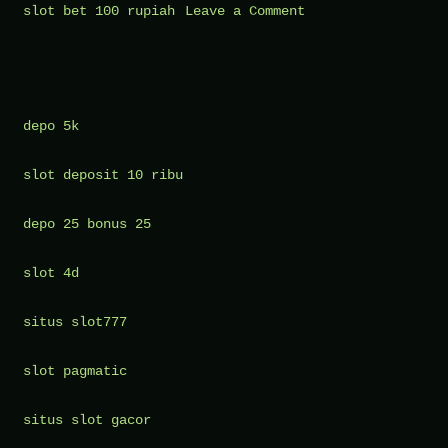
on
slot bet 100 rupiah
Leave a Comment
Rahasia
Keberhasilan
di
Situs
depo 5k
Slot
slot deposit 10 ribu
Bet
100
depo 25 bonus 25
Rupiah
Online
slot 4d
di
Olympus1000
situs slot777
slot pagmatic
situs slot gacor