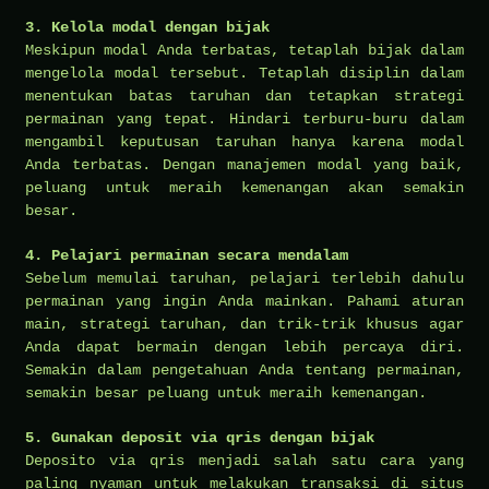
3. Kelola modal dengan bijak
Meskipun modal Anda terbatas, tetaplah bijak dalam
mengelola modal tersebut. Tetaplah disiplin dalam
menentukan batas taruhan dan tetapkan strategi
permainan yang tepat. Hindari terburu-buru dalam
mengambil keputusan taruhan hanya karena modal
Anda terbatas. Dengan manajemen modal yang baik,
peluang untuk meraih kemenangan akan semakin
besar.
4. Pelajari permainan secara mendalam
Sebelum memulai taruhan, pelajari terlebih dahulu
permainan yang ingin Anda mainkan. Pahami aturan
main, strategi taruhan, dan trik-trik khusus agar
Anda dapat bermain dengan lebih percaya diri.
Semakin dalam pengetahuan Anda tentang permainan,
semakin besar peluang untuk meraih kemenangan.
5. Gunakan deposit via qris dengan bijak
Deposito via qris menjadi salah satu cara yang
paling nyaman untuk melakukan transaksi di situs