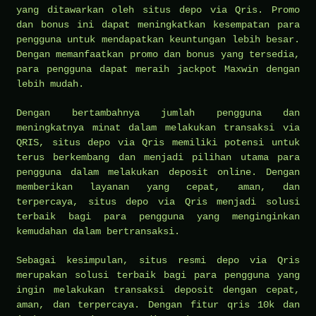
yang ditawarkan oleh situs depo via Qris. Promo
dan bonus ini dapat meningkatkan kesempatan para
pengguna untuk mendapatkan keuntungan lebih besar.
Dengan memanfaatkan promo dan bonus yang tersedia,
para pengguna dapat meraih jackpot Maxwin dengan
lebih mudah.
Dengan bertambahnya jumlah pengguna dan
meningkatnya minat dalam melakukan transaksi via
QRIS, situs depo via Qris memiliki potensi untuk
terus berkembang dan menjadi pilihan utama para
pengguna dalam melakukan deposit online. Dengan
memberikan layanan yang cepat, aman, dan
terpercaya, situs depo via Qris menjadi solusi
terbaik bagi para pengguna yang menginginkan
kemudahan dalam bertransaksi.
Sebagai kesimpulan, situs resmi depo via Qris
merupakan solusi terbaik bagi para pengguna yang
ingin melakukan transaksi deposit dengan cepat,
aman, dan terpercaya. Dengan fitur qris 10k dan