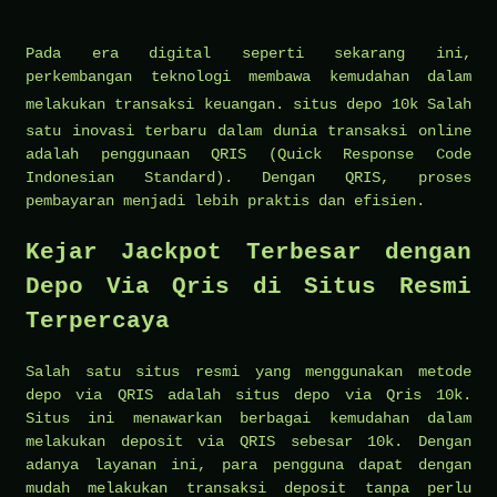
Pada era digital seperti sekarang ini,
perkembangan teknologi membawa kemudahan dalam
melakukan transaksi keuangan.
situs depo 10k
Salah
satu inovasi terbaru dalam dunia transaksi online
adalah penggunaan QRIS (Quick Response Code
Indonesian Standard). Dengan QRIS, proses
pembayaran menjadi lebih praktis dan efisien.
Kejar Jackpot Terbesar dengan
Depo Via Qris di Situs Resmi
Terpercaya
Salah satu situs resmi yang menggunakan metode
depo via QRIS adalah situs depo via Qris 10k.
Situs ini menawarkan berbagai kemudahan dalam
melakukan deposit via QRIS sebesar 10k. Dengan
adanya layanan ini, para pengguna dapat dengan
mudah melakukan transaksi deposit tanpa perlu