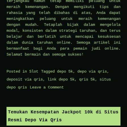
terjangkau namun tetap memiliki peluang untuk
meraih kemenangan. Dengan mengikuti tips dan
rahasia yang telah dibahas di atas, Anda dapat
meningkatkan peluang untuk meraih kemenangan
dengan mudah. Tetaplah bijak dalam mengelola
modal, konsisten dalam strategi taruhan, dan terus
belajar dan berlatih untuk mencapai kesuksesan
dalam dunia taruhan online. Semoga artikel ini
bermanfaat bagi Anda para pemain judi online.
Selamat bermain dan semoga sukses!
Posted in
Slot
Tagged
depo 5k
,
depo via qris
,
deposit via qris
,
link depo 5k
,
qris 5k
,
situs
on
depo qris
Leave a Comment
Bermain
cerdas
di
Temukan Kesempatan Jackpot 10k di Situs
Situs
Resmi Depo Via Qris
Link