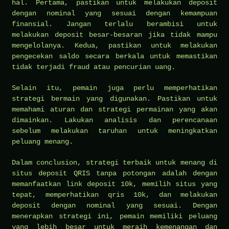
hal. Pertama, pastikan untuk melakukan deposit
dengan nominal yang sesuai dengan kemampuan
finansial. Jangan terlalu berambisi untuk
melakukan deposit besar-besaran jika tidak mampu
mengelolanya. Kedua, pastikan untuk melakukan
pengecekan saldo secara berkala untuk memastikan
tidak terjadi fraud atau pencurian uang.
Selain itu, pemain juga perlu memperhatikan
strategi bermain yang digunakan. Pastikan untuk
memahami aturan dan strategi permainan yang akan
dimainkan. Lakukan analisis dan perencanaan
sebelum melakukan taruhan untuk meningkatkan
peluang menang.
Dalam conclusion, strategi terbaik untuk menang di
situs deposit QRIS tanpa potongan adalah dengan
memanfaatkan link deposit 10k, memilih situs yang
tepat, memperhatikan qris 10k, dan melakukan
deposit dengan nominal yang sesuai. Dengan
menerapkan strategi ini, pemain memiliki peluang
yang lebih besar untuk meraih kemenangan dan