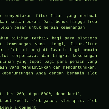
 menyediakan fitur-fitur yang membuat
kan hadiah besar. Dari bonus hingga free
lebih besar untuk meraih kemenangan.
akan pilihan terbaik bagi para slotters
t kemenangan yang tinggi, fitur-fitur
ar, slot ini menjadi favorit bagi pemain
slot terpercaya, dan tingkat kesenangan
ilihan yang tepat bagi para pemain yang
ain yang mengasyikkan dan menguntungkan.
 keberuntungan Anda dengan bermain slot
t
,
bet 200
,
depo 5000
,
depo kecil
,
t bet kecil
,
slot gacor
,
slot qris
,
slot
on
Leave a Comment