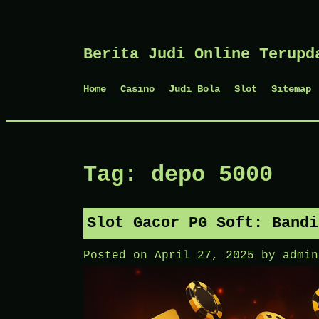
Skip
Berita Judi Online Terupd
to
content
Home
Casino
Judi Bola
Slot
Sitemap
Tag:
depo 5000
Slot Gacor PG Soft: Bandi
Posted on
April 27, 2025
by
admin