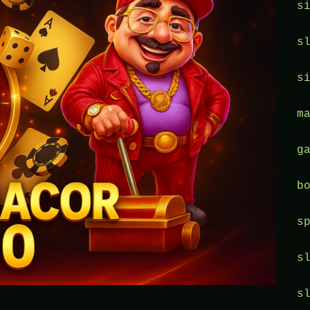
s
s
s
m
g
b
s
s
s