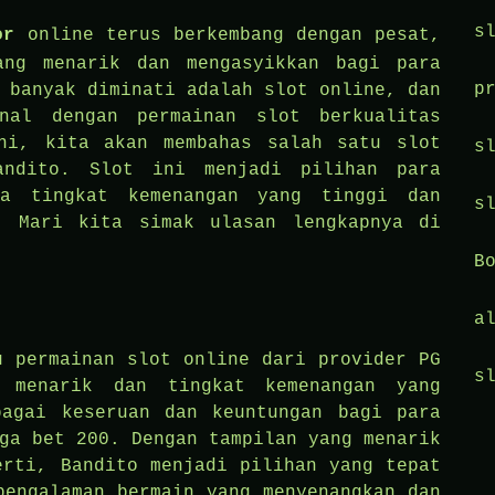
s
or
online terus berkembang dengan pesat,
ang menarik dan mengasyikkan bagi para
p
 banyak diminati adalah slot online, dan
nal dengan permainan slot berkualitas
ni, kita akan membahas salah satu slot
s
andito. Slot ini menjadi pilihan para
na tingkat kemenangan yang tinggi dan
s
. Mari kita simak ulasan lengkapnya di
B
a
u permainan slot online dari provider PG
s
r menarik dan tingkat kemenangan yang
bagai keseruan dan keuntungan bagi para
ga bet 200. Dengan tampilan yang menarik
erti, Bandito menjadi pilihan yang tepat
pengalaman bermain yang menyenangkan dan