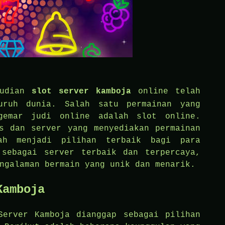
judian
slot server kamboja
online telah
uruh dunia. Salah satu permainan yang
gemar judi online adalah slot online.
s dan server yang menyediakan permainan
ah menjadi pilihan terbaik bagi para
 sebagai server terbaik dan terpercaya,
ngalaman bermain yang unik dan menarik.
Kamboja
Server Kamboja dianggap sebagai pilihan