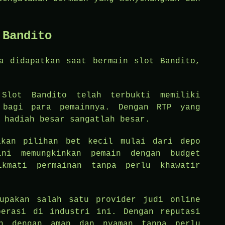
 Bandito
a didapatkan saat bermain slot Bandito,
lot Bandito telah terbukti memiliki
 bagi para pemainnya. Dengan RTP yang
 hadiah besar sangatlah besar.
kan pilihan bet kecil mulai dari depo
ni memungkinkan pemain dengan budget
ikmati permainan tanpa perlu khawatir
pakan salah satu provider judi online
perasi di industri ini. Dengan reputasi
in dengan aman dan nyaman tanpa perlu