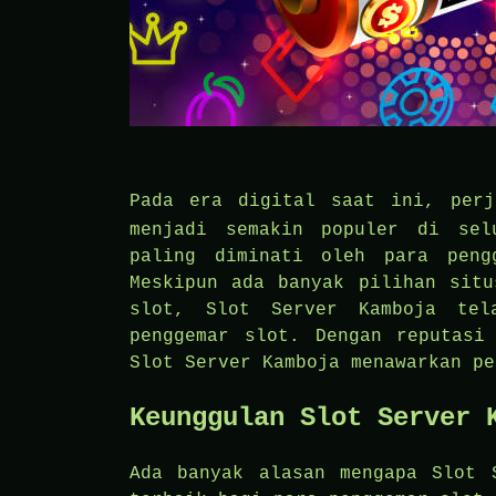
Pada era digital saat ini, per
menjadi semakin populer di sel
paling diminati oleh para peng
Meskipun ada banyak pilihan situ
slot, Slot Server Kamboja tel
penggemar slot. Dengan reputasi
Slot Server Kamboja menawarkan pe
Keunggulan Slot Server 
Ada banyak alasan mengapa Slot 