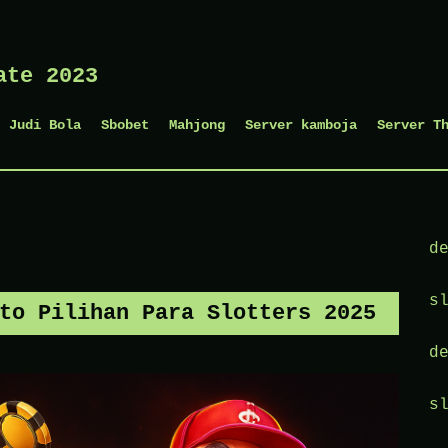
ate 2023
Judi Bola
Sbobet
Mahjong
Server kamboja
Server T
d
s
to Pilihan Para Slotters 2025
d
s