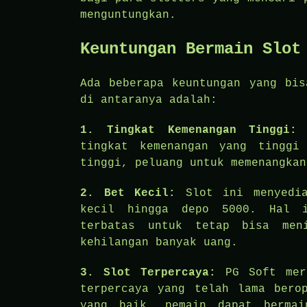
menguntungkan.
Keuntungan Bermain Slot
Ada beberapa keuntungan yang bis
di antaranya adalah:
1. Tingkat Kemenangan Tinggi:
S
tingkat kemenangan yang tinggi
tinggi, peluang untuk memenangkan
2. Bet Kecil:
Slot ini menyedia
kecil hingga depo 5000. Hal i
terbatas untuk tetap bisa men
kehilangan banyak uang.
3. Slot Terpercaya:
PG Soft meru
terpercaya yang telah lama bero
yang baik, pemain dapat berma