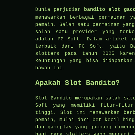
Dunia perjudian
bandito slot gac
menawarkan berbagai permainan y
pemain. Salah satu permainan yang
salah satu provider yang terke
adalah PG Soft. Dalam artikel i
terbaik dari PG Soft, yaitu B
slotters pada tahun 2025 kare
keuntungan yang bisa didapatkan
bawah ini.
Apakah Slot Bandito?
Slot Bandito merupakan salah sat
Soft yang memiliki fitur-fitu
tinggi. Slot ini menawarkan ber
pemain, mulai dari bet kecil hing
dan gameplay yang gampang dimeng
bagi para slotters yang mencari 