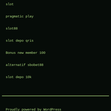
slot
pragmatic play
slot88
slot depo qris
Bonus new member 100
alternatif sbobet88
slot depo 10k
Proudly powered by WordPress