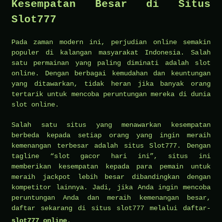
Kesempatan Besar di Situs
Slot777
Pada zaman modern ini, perjudian online semakin
populer di kalangan masyarakat Indonesia. Salah
satu permainan yang paling diminati adalah slot
online. Dengan berbagai kemudahan dan keuntungan
yang ditawarkan, tidak heran jika banyak orang
tertarik untuk mencoba peruntungan mereka di dunia
slot online.
Salah satu situs yang menawarkan kesempatan
berbeda kepada setiap orang yang ingin meraih
kemenangan terbesar adalah situs Slot777. Dengan
tagline “slot gacor hari ini”, situs ini
memberikan kesempatan kepada para pemain untuk
meraih jackpot lebih besar dibandingkan dengan
kompetitor lainnya. Jadi, jika Anda ingin mencoba
peruntungan Anda dan meraih kemenangan besar,
daftar sekarang di situs slot777 melalui daftar-
slot777 online
.