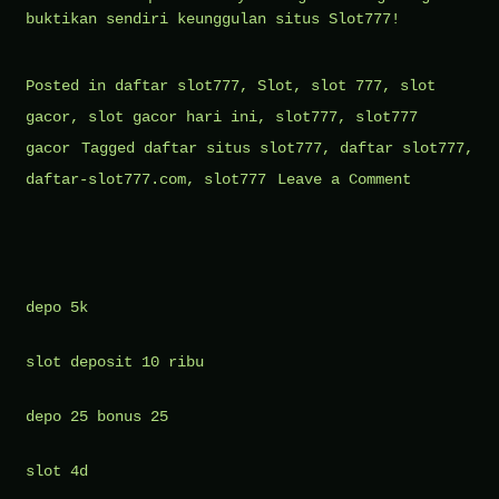
buktikan sendiri keunggulan situs Slot777!
Posted in
daftar slot777
,
Slot
,
slot 777
,
slot
gacor
,
slot gacor hari ini
,
slot777
,
slot777
gacor
Tagged
daftar situs slot777
,
daftar slot777
,
on
daftar-slot777.com
,
slot777
Leave a Comment
Daftar
Sekarang
dan
Raih
depo 5k
Kemenangan
slot deposit 10 ribu
Besar
di
depo 25 bonus 25
Situs
Slot777
slot 4d