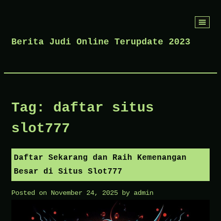
Skip
to
Berita Judi Online Terupdate 2023
content
Tag:
daftar situs
slot777
Daftar Sekarang dan Raih Kemenangan
Besar di Situs Slot777
Posted on
November 24, 2025
by
admin