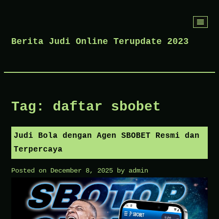
Skip
to
Berita Judi Online Terupdate 2023
content
Tag:
daftar sbobet
Judi Bola dengan Agen SBOBET Resmi dan
Terpercaya
Posted on
December 8, 2025
by
admin