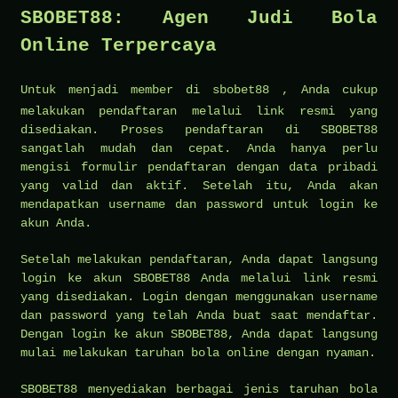
SBOBET88: Agen Judi Bola
Online Terpercaya
Untuk menjadi member di
sbobet88
, Anda cukup
melakukan pendaftaran melalui link resmi yang
disediakan. Proses pendaftaran di SBOBET88
sangatlah mudah dan cepat. Anda hanya perlu
mengisi formulir pendaftaran dengan data pribadi
yang valid dan aktif. Setelah itu, Anda akan
mendapatkan username dan password untuk login ke
akun Anda.
Setelah melakukan pendaftaran, Anda dapat langsung
login ke akun SBOBET88 Anda melalui link resmi
yang disediakan. Login dengan menggunakan username
dan password yang telah Anda buat saat mendaftar.
Dengan login ke akun SBOBET88, Anda dapat langsung
mulai melakukan taruhan bola online dengan nyaman.
SBOBET88 menyediakan berbagai jenis taruhan bola