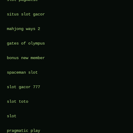
situs slot gacor
mahjong ways 2
gates of olympus
bonus new member
spaceman slot
slot gacor 777
slot toto
slot
pragmatic play