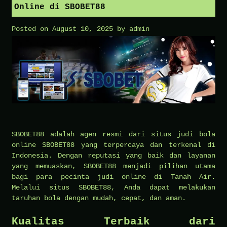
&
Online di SBOBET88
Agen
Posted on
August 10, 2025
by
admin
Judi
Bola
Aman
dan
Resmi
SBOBET88 adalah agen resmi dari situs judi bola
online SBOBET88 yang terpercaya dan terkenal di
Indonesia. Dengan reputasi yang baik dan layanan
yang memuaskan, SBOBET88 menjadi pilihan utama
bagi para pecinta judi online di Tanah Air.
Melalui situs SBOBET88, Anda dapat melakukan
taruhan bola dengan mudah, cepat, dan aman.
Kualitas Terbaik dari