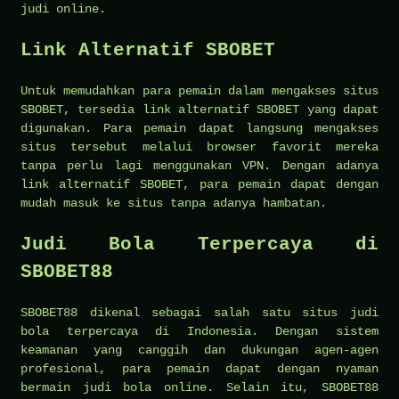
judi online.
Link Alternatif SBOBET
Untuk memudahkan para pemain dalam mengakses situs
SBOBET, tersedia link alternatif SBOBET yang dapat
digunakan. Para pemain dapat langsung mengakses
situs tersebut melalui browser favorit mereka
tanpa perlu lagi menggunakan VPN. Dengan adanya
link alternatif SBOBET, para pemain dapat dengan
mudah masuk ke situs tanpa adanya hambatan.
Judi Bola Terpercaya di
SBOBET88
SBOBET88 dikenal sebagai salah satu situs judi
bola terpercaya di Indonesia. Dengan sistem
keamanan yang canggih dan dukungan agen-agen
profesional, para pemain dapat dengan nyaman
bermain judi bola online. Selain itu, SBOBET88