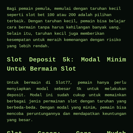
Bagi pemain pemula, memulai dengan taruhan kecil
seperti slot bet 100 atau 200 adalah pilihan
terbaik. Dengan taruhan kecil, pemain bisa belajar
cara bermain tanpa harus kehilangan banyak uang.
Selain itu, taruhan kecil juga memberikan
kesempatan untuk meraih kemenangan dengan risiko
yang lebih rendah.
Slot Deposit 5k: Modal Minim
Untuk Bermain Slot
Untuk bermain di Slot77, pemain hanya perlu
menyiapkan modal sebesar 5k untuk melakukan
deposit. Modal ini sudah cukup untuk memainkan
berbagai jenis permainan slot dengan taruhan yang
berbeda-beda. Dengan modal yang minim, pemain bisa
mencoba peruntungannya dan mendapatkan keuntungan
yang besar.