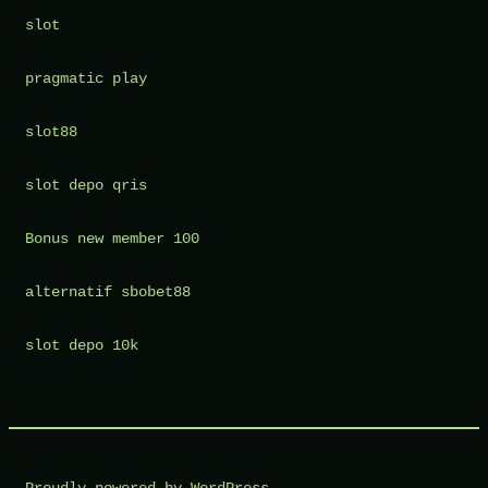
slot
pragmatic play
slot88
slot depo qris
Bonus new member 100
alternatif sbobet88
slot depo 10k