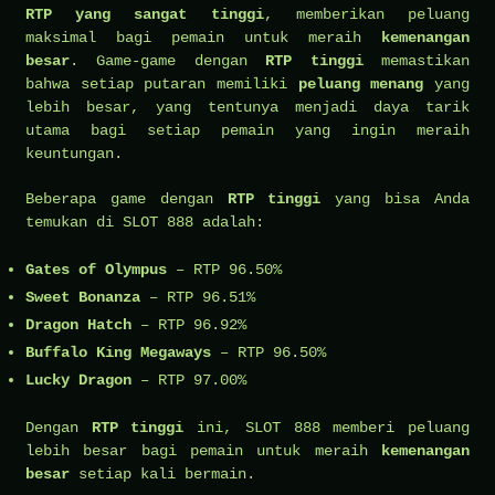
RTP yang sangat tinggi
, memberikan peluang
maksimal bagi pemain untuk meraih
kemenangan
besar
. Game-game dengan
RTP tinggi
memastikan
bahwa setiap putaran memiliki
peluang menang
yang
lebih besar, yang tentunya menjadi daya tarik
utama bagi setiap pemain yang ingin meraih
keuntungan.
Beberapa game dengan
RTP tinggi
yang bisa Anda
temukan di SLOT 888 adalah:
Gates of Olympus
– RTP 96.50%
Sweet Bonanza
– RTP 96.51%
Dragon Hatch
– RTP 96.92%
Buffalo King Megaways
– RTP 96.50%
Lucky Dragon
– RTP 97.00%
Dengan
RTP tinggi
ini, SLOT 888 memberi peluang
lebih besar bagi pemain untuk meraih
kemenangan
besar
setiap kali bermain.