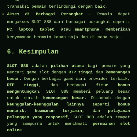
transaksi pemain terlindungi dengan baik.
Akses di Berbagai Perangkat
– Pemain dapat
mengakses SLOT 888 dari berbagai perangkat seperti
PC
,
laptop
,
tablet
, atau
smartphone
, memberikan
kenyamanan bermain kapan saja dan di mana saja.
6. Kesimpulan
SLOT 888
adalah
pilihan utama
bagi pemain yang
mencari game slot dengan
RTP tinggi
dan
kemenangan
besar
. Dengan berbagai game dari provider terbaik,
RTP tinggi
, dan berbagai
fitur bonus
menguntungkan
, SLOT 888 memberi peluang besar
untuk meraih
kemenangan besar
. Ditambah dengan
keunggulan-keunggulan lainnya
seperti
bonus
menarik
,
keamanan terjamin
, dan
pelayanan
pelanggan yang responsif
, SLOT 888 adalah tempat
yang sempurna untuk menikmati
permainan slot
online
.