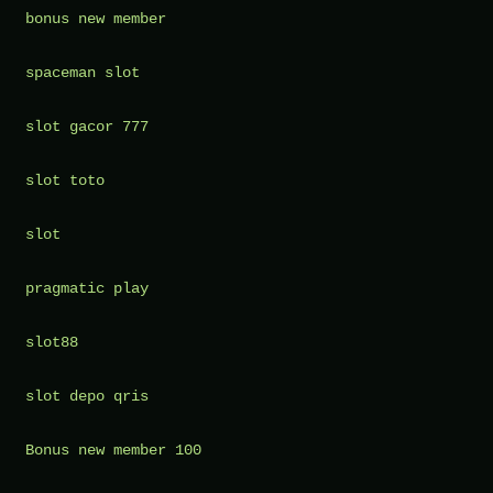
bonus new member
spaceman slot
slot gacor 777
slot toto
slot
pragmatic play
slot88
slot depo qris
Bonus new member 100