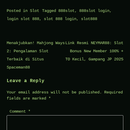
Posted in
Slot
Tagged
888slot
,
888slot login
,
login slot 888
,
slot 888 login
,
slot888
Post
Menakjubkan! Mahjong Ways
Link Resmi NEYMAR88: Slot
navigation
2: Pengalaman Slot
Bonus New Member 100% +
Terbaik di Situs
TO Kecil, Gampang JP 2025
Spaceman88
Leave a Reply
Your email address will not be published.
Required
fields are marked
*
Comment
*