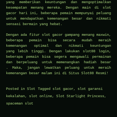
yang memberikan keuntungan dan mengoptimalkan
kesempatan menang mereka. Dengan main di slot
gacor hari ini, beberapa pemain mempunyai peluang
untuk mendapatkan kemenangan besar dan nikmati
sensasi bermain yang hebat.
Dengan ada fitur slot gacor gampang menang maxwin,
beberapa pemain bisa secara mudah meraih
kemenangan optimal dan nikmati keuntungan
yang lebih tinggi. Dengan lakukan slot88 login,
beberapa pemain bisa segera mengawali permainan
dan berpeluang untuk memenangkan hadiah besar
. Maka, jangan lewatkan peluang untuk meraih
kemenangan besar malam ini di Situs Slot88 Resmi!
Posted in
Slot
Tagged
slot gacor
,
slot garansi
kekalahan
,
slot online
,
Slot Starlight Princess
,
spaceman slot