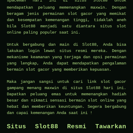
spaceman
hari ini di situs Slot88 untuk
mendapatkan peluang memenangkan maxwin. Dengan
beragam jenis permainan slot gacor yang memikat
dan kesempatan kemenangan tinggi, tidaklah aneh
bila Slot88 menjadi satu diantara situs slot
online paling populer saat ini.
Untuk bergabung dan main di Slot88, Anda bisa
lakukan login lewat situs resmi mereka. Dengan
mekanisme keamanan yang terjaga dan opsi permainan
yang lengkap, Anda dapat mendapatkan pengalaman
bermain slot gacor yang memberikan kepuasan.
Maka jangan sangsi untuk cari link slot gacor
gampang menang maxwin di situs Slot88 hari ini.
Dapatkan peluang emas untuk memenangkan hadiah
besar dan nikmati sensasi bermain slot online yang
hebat dan memberikan keuntungan. Segera bergabung
dan capai kemenangan Anda saat ini !
Situs Slot88 Resmi Tawarkan