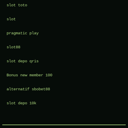
slot toto
slot
pragmatic play
slot88
slot depo qris
Bonus new member 100
alternatif sbobet88
slot depo 10k