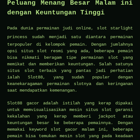
Peluang Menang Besar Malam ini
dengan Keuntungan Tinggi
Pada dunia permainan judi online,
slot starlight
princess
sudah menjadi satu diantara permainan
terpopuler di kelompok pemain. Dengan jumlahnya
opsi situs slot resmi yang ada, beberapa pemain
bisa nikmati beragam tipe permainan slot yang
memikat dan memberikan keuntungan. Salah satunya
situs slot terbaik yang pantas jadi perhatian
ialah Slot88, yang sudah populer dengan
keanekaragaman permainan slotnya dan keringanan
saat mendapatkan kemenangan.
Slot88 gacor adalah istilah yang kerap dipakai
untuk memvisualisasikan mesin situs slot garansi
kekalahan yang kerap memberi jackpot atau
keuntungan besar ke beberapa pemainnya. Dengan
memakai keyword slot gacor malam ini, beberapa
pemain bisa temukan mesin slot yang pada keadaan