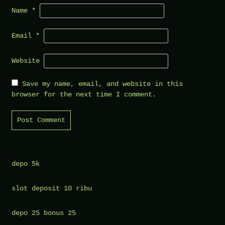
Name
*
Email
*
Website
Save my name, email, and website in this
browser for the next time I comment.
depo 5k
slot deposit 10 ribu
depo 25 bonus 25