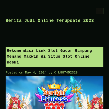
Skip
to
Berita Judi Online Terupdate 2023
content
Rekomendasi Link Slot Gacor Gampang
Menang Maxwin di Situs Slot Online
Resmi
Posted on
May 4, 2024
by
Crb887452328