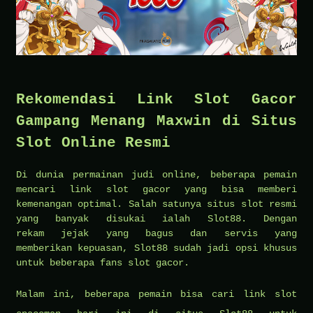
Rekomendasi Link Slot Gacor
Gampang Menang Maxwin di Situs
Slot Online Resmi
Di dunia permainan judi online, beberapa pemain
mencari link slot gacor yang bisa memberi
kemenangan optimal. Salah satunya situs slot resmi
yang banyak disukai ialah Slot88. Dengan
rekam jejak yang bagus dan servis yang
memberikan kepuasan, Slot88 sudah jadi opsi khusus
untuk beberapa fans slot gacor.
Malam ini, beberapa pemain bisa cari link
slot