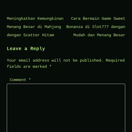
Post
Meningkatkan Kemungkinan
Cara Bermain Game Sweet
navigation
Menang Besar di Mahjong
Bonanza di Slot777 dengan
dengan Scatter Hitam
Mudah dan Menang Besar
Leave a Reply
Your email address will not be published.
Required
fields are marked
*
Comment
*