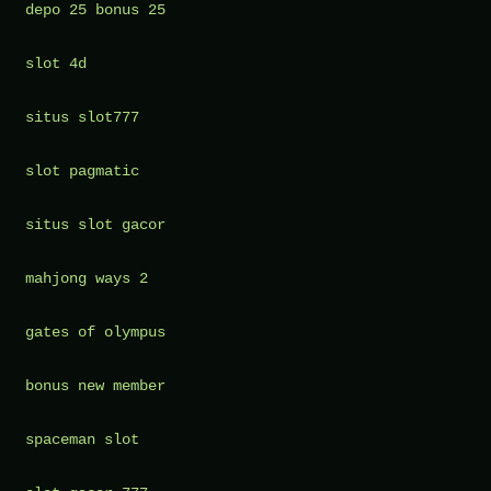
depo 25 bonus 25
slot 4d
situs slot777
slot pagmatic
situs slot gacor
mahjong ways 2
gates of olympus
bonus new member
spaceman slot