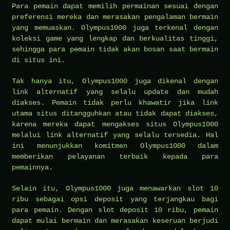
Para pemain dapat memilih permainan sesuai dengan
preferensi mereka dan merasakan pengalaman bermain
yang memuaskan. Olympus1000 juga terkenal dengan
koleksi game yang lengkap dan berkualitas tinggi,
sehingga para pemain tidak akan bosan saat bermain
di situs ini.
Tak hanya itu, Olympus1000 juga dikenal dengan
link alternatif yang selalu update dan mudah
diakses. Pemain tidak perlu khawatir jika link
utama situs ditangguhkan atau tidak dapat diakses,
karena mereka dapat mengakses situs Olympus1000
melalui link alternatif yang selalu tersedia. Hal
ini menunjukkan komitmen Olympus1000 dalam
memberikan pelayanan terbaik kepada para
pemainnya.
Selain itu, Olympus1000 juga menawarkan slot 10
ribu sebagai opsi deposit yang terjangkau bagi
para pemain. Dengan slot deposit 10 ribu, pemain
dapat mulai bermain dan merasakan keseruan berjudi