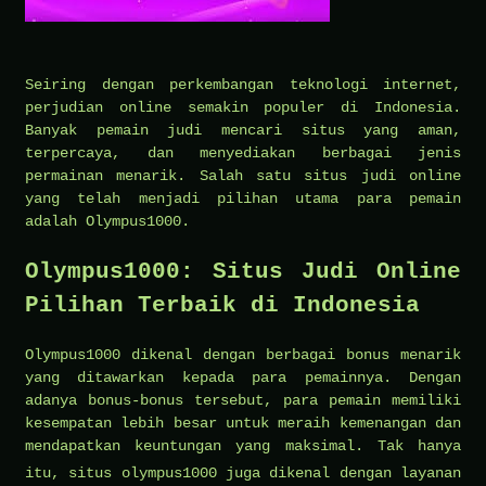
Seiring dengan perkembangan teknologi internet,
perjudian online semakin populer di Indonesia.
Banyak pemain judi mencari situs yang aman,
terpercaya, dan menyediakan berbagai jenis
permainan menarik. Salah satu situs judi online
yang telah menjadi pilihan utama para pemain
adalah Olympus1000.
Olympus1000: Situs Judi Online
Pilihan Terbaik di Indonesia
Olympus1000 dikenal dengan berbagai bonus menarik
yang ditawarkan kepada para pemainnya. Dengan
adanya bonus-bonus tersebut, para pemain memiliki
kesempatan lebih besar untuk meraih kemenangan dan
mendapatkan keuntungan yang maksimal. Tak hanya
itu,
situs olympus1000
juga dikenal dengan layanan