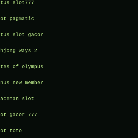
itus slot777
lot pagmatic
itus slot gacor
ahjong ways 2
ates of olympus
onus new member
paceman slot
lot gacor 777
lot toto