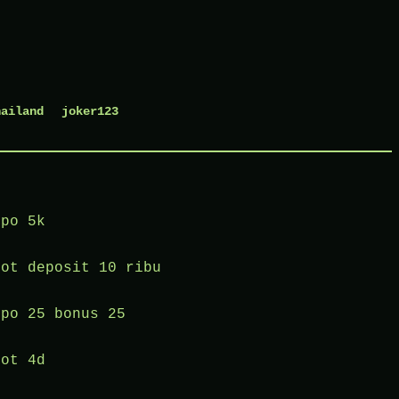
hailand
joker123
epo 5k
lot deposit 10 ribu
epo 25 bonus 25
lot 4d