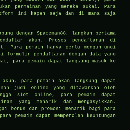
ukan permainan yang mereka sukai. Para
atform ini kapan saja dan di mana saja
abung dengan Spaceman88, langkah pertama
endaftar akun. Proses pendaftaran di
at. Para pemain hanya perlu mengunjungi
si formulir pendaftaran dengan data yang
uat, para pemain dapat langsung masuk ke
 akun, para pemain akan langsung dapat
inan judi online yang ditawarkan oleh
ngga slot online, para pemain dapat
ainan yang menarik dan mengasyikkan.
gai bonus dan promosi menarik bagi para
para pemain dapat memperoleh keuntungan