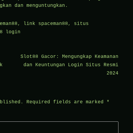
gkan dan menguntungkan.
eman88
,
link spaceman88
,
situs
8 login
Slot88 Gacor: Mengungkap Keamanan
k
dan Keuntungan Login Situs Resmi
2024
blished.
Required fields are marked
*