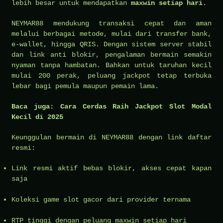
lebih besar untuk mendapatkan
maxwin setiap hari
.
NEYMAR88 mendukung transaksi cepat dan aman
melalui berbagai metode, mulai dari transfer bank,
e-wallet, hingga QRIS. Dengan sistem server stabil
dan link anti blokir, pengalaman bermain semakin
nyaman tanpa hambatan. Bahkan untuk taruhan kecil
mulai 200 perak, peluang jackpot tetap terbuka
lebar bagi pemula maupun pemain lama.
Baca juga: Cara Cerdas Raih Jackpot Slot Modal
Kecil di 2025
Keunggulan bermain di NEYMAR88 dengan link daftar
resmi:
Link resmi aktif bebas blokir, akses cepat kapan
saja
Koleksi game slot gacor dari provider ternama
RTP tinggi dengan peluang maxwin setiap hari