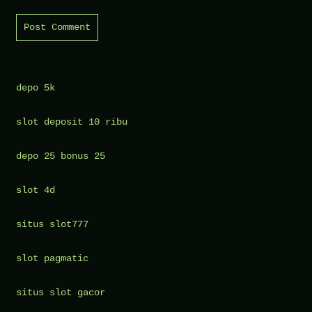
depo 5k
slot deposit 10 ribu
depo 25 bonus 25
slot 4d
situs slot777
slot pagmatic
situs slot gacor