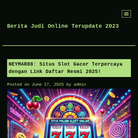
Skip
to
Berita Judi Online Terupdate 2023
content
NEYMAR88: Situs Slot Gacor Terpercaya
dengan Link Daftar Resmi 2025!
Posted on
June 27, 2025
by
admin