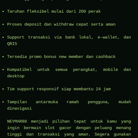
Taruhan fleksibel mulai dari 200 perak
Proses deposit dan withdraw cepat serta aman
Support transaksi via bank lokal, e-wallet, dan
QRIS
Tersedia promo bonus new member dan cashback
Kompatibel untuk semua perangkat, mobile dan
desktop
Tim support responsif siap membantu 24 jam
Tampilan antarmuka ramah pengguna, mudah
dinavigasi
NEYMAR88 menjadi pilihan tepat untuk kamu yang
ingin bermain slot gacor dengan peluang menang
tinggi dan transaksi yang aman. Segera gunakan