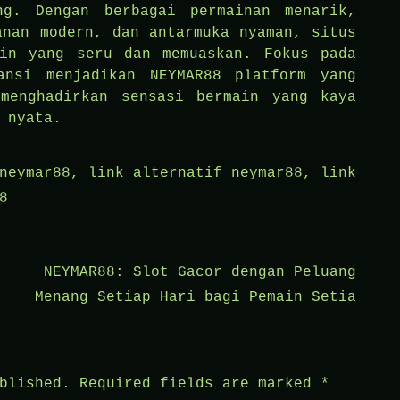
ng. Dengan berbagai permainan menarik,
anan modern, dan antarmuka nyaman, situs
ain yang seru dan memuaskan. Fokus pada
ansi menjadikan NEYMAR88 platform yang
menghadirkan sensasi bermain yang kaya
 nyata.
neymar88
,
link alternatif neymar88
,
link
8
NEYMAR88: Slot Gacor dengan Peluang
Menang Setiap Hari bagi Pemain Setia
blished.
Required fields are marked
*