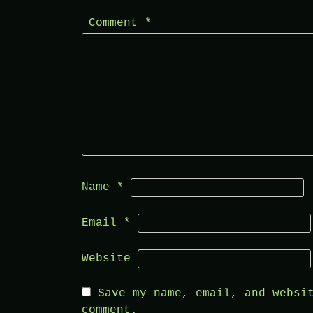
Comment
*
Name
*
Email
*
Website
Save my name, email, and websi
comment.