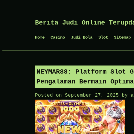
Skip
Berita Judi Online Terupd
to
content
Home
Casino
Judi Bola
Slot
Sitemap
NEYMAR88: Platform Slot G
Pengalaman Bermain Optima
Posted on
September 27, 2025
by
a