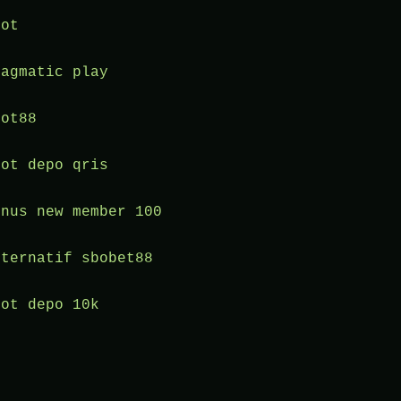
lot
ragmatic play
lot88
lot depo qris
onus new member 100
lternatif sbobet88
lot depo 10k