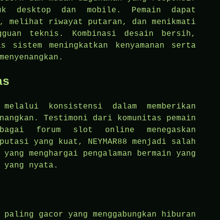
uk desktop dan mobile. Pemain dapat
, melihat riwayat putaran, dan menikmati
gguan teknis. Kombinasi desain bersih,
as sistem meningkatkan kenyamanan serta
menyenangkan.
as
 melalui konsistensi dalam memberikan
nangkan. Testimoni dari komunitas pemain
bagai forum slot online menegaskan
putasi yang kuat, NEYMAR88 menjadi salah
 yang menghargai pengalaman bermain yang
 yang nyata.
 paling gacor yang menggabungkan hiburan