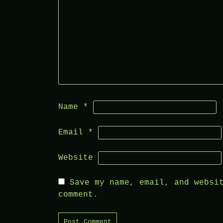
Name
*
Email
*
Website
Save my name, email, and websi
comment.