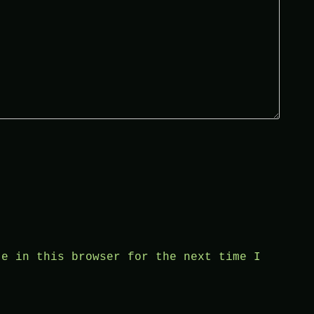
te in this browser for the next time I