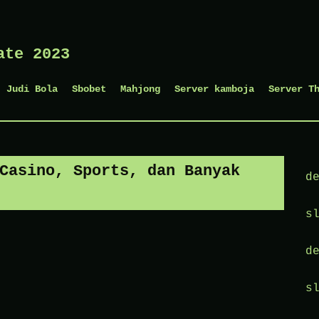
ate 2023
Judi Bola
Sbobet
Mahjong
Server kamboja
Server T
Casino, Sports, dan Banyak
d
s
d
s