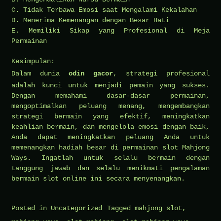
C. Tidak Terbawa Emosi saat Mengalami Kekalahan
D. Menerima Kemenangan dengan Besar Hati
E. Memiliki Sikap yang Profesional di Meja
Permainan
Kesimpulan:
Dalam dunia
odin gacor
, strategi profesional
adalah kunci untuk menjadi pemain yang sukses.
Dengan memahami dasar-dasar permainan,
mengoptimalkan peluang menang, mengembangkan
strategi bermain yang efektif, meningkatkan
keahlian bermain, dan mengelola emosi dengan baik,
Anda dapat meningkatkan peluang Anda untuk
memenangkan hadiah besar di permainan slot Mahjong
Ways. Ingatlah untuk selalu bermain dengan
tanggung jawab dan selalu menikmati pengalaman
bermain slot online ini secara menyenangkan.
Posted in
Uncategorized
Tagged
mahjong slot
,