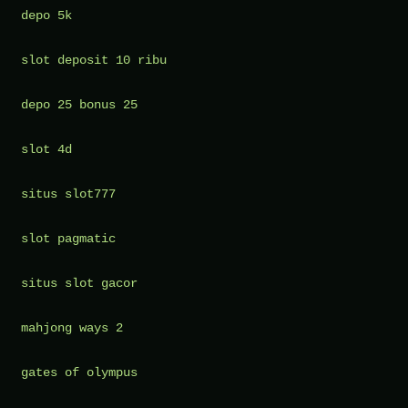
depo 5k
slot deposit 10 ribu
depo 25 bonus 25
slot 4d
situs slot777
slot pagmatic
situs slot gacor
mahjong ways 2
gates of olympus