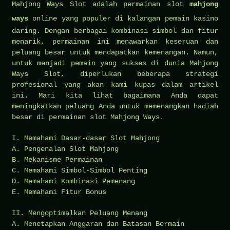
Mahjong Ways Slot adalah permainan slot
mahjong
ways
online yang populer di kalangan pemain kasino
daring. Dengan berbagai kombinasi simbol dan fitur
menarik, permainan ini menawarkan keseruan dan
peluang besar untuk mendapatkan kemenangan. Namun,
untuk menjadi pemain yang sukses di dunia Mahjong
Ways Slot, diperlukan beberapa strategi
profesional yang akan kami kupas dalam artikel
ini. Mari kita lihat bagaimana Anda dapat
meningkatkan peluang Anda untuk memenangkan hadiah
besar di permainan slot Mahjong Ways.
I. Memahami Dasar-dasar Slot Mahjong
A. Pengenalan Slot Mahjong
B. Mekanisme Permainan
C. Memahami Simbol-Simbol Penting
D. Memahami Kombinasi Pemenang
E. Memahami Fitur Bonus
II. Mengoptimalkan Peluang Menang
A. Menetapkan Anggaran dan Batasan Bermain