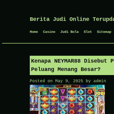
Skip
Berita Judi Online Terupd
to
content
Home
Casino
Judi Bola
Slot
Sitemap
Kenapa NEYMAR88 Disebut P
Peluang Menang Besar?
Posted on
May 9, 2025
by
admin