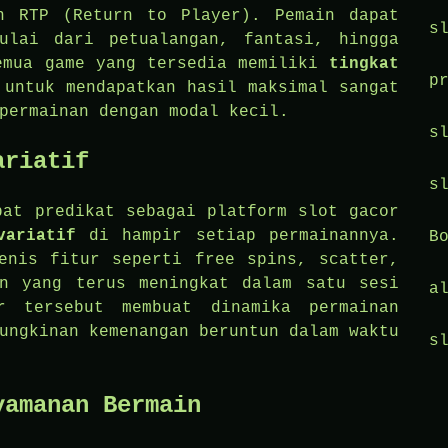
n RTP (Return to Player). Pemain dapat
s
ulai dari petualangan, fantasi, hingga
emua game yang tersedia memiliki
tingkat
p
 untuk mendapatkan hasil maksimal sangat
permainan dengan modal kecil.
s
ariatif
s
pat predikat sebagai platform slot gacor
variatif
di hampir setiap permainannya.
B
enis fitur seperti free spins, scatter,
an yang terus meningkat dalam satu sesi
a
ur tersebut membuat dinamika permainan
ungkinan kemenangan beruntun dalam waktu
s
yamanan Bermain