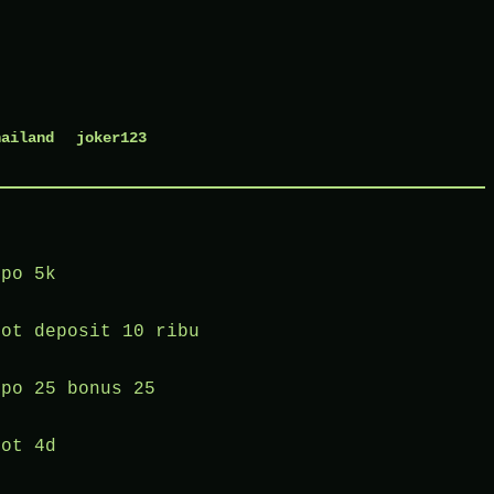
hailand
joker123
epo 5k
lot deposit 10 ribu
epo 25 bonus 25
lot 4d