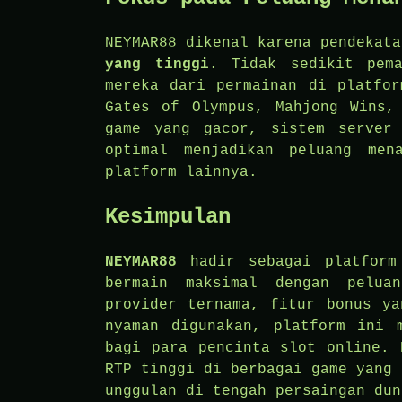
NEYMAR88 dikenal karena pendekat
yang tinggi
. Tidak sedikit pem
mereka dari permainan di platfor
Gates of Olympus, Mahjong Wins,
game yang gacor, sistem server
optimal menjadikan peluang men
platform lainnya.
Kesimpulan
NEYMAR88
hadir sebagai platform 
bermain maksimal dengan pelua
provider ternama, fitur bonus ya
nyaman digunakan, platform ini 
bagi para pencinta slot online. 
RTP tinggi di berbagai game yang 
unggulan di tengah persaingan dun