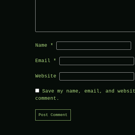
Name
*
Email
*
Website
Save my name, email, and websi
comment.