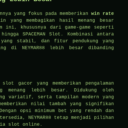
annya yang fokus pada memberikan
win rate
ain yang membagikan hasil menang besar
m ini, khususnya dari game-game seperti
 hingga SPACEMAN Slot. Kombinasi antara
 yang stabil, dan fitur pendukung yang
ang di NEYMAR88 lebih besar dibanding
slot gacor yang memberikan pengalaman
ng menang lebih besar. Didukung oleh
ng variatif, serta tampilan modern yang
memberikan nilai tambah yang signifikan
Dengan opsi minimum bet yang rendah dan
tersedia, NEYMAR88 tetap menjadi pilihan
ia slot online.