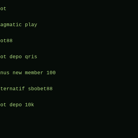
lot
ragmatic play
lot88
lot depo qris
onus new member 100
lternatif sbobet88
lot depo 10k