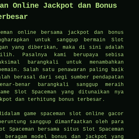
an Online Jackpot dan Bonus
erbesar
ceman online bersama jackpot dan bonus
ngharapkan untuk sanggup bermain Slot
gan yang diberikan, maka di sini adalah
ilih. Pasalnya kami berupaya sebisa
ksimal barangkali untuk menambahkan
pemain. Salah satu penawaran paling baik
alah berasal dari segi sumber pendapatan
enar-benar barangkali sanggup meraih
game Slot Spaceman yang ditunaikan nya
kpot dan terhitung bonus terbesar.
 didalam game
spaceman slot
online gacor
beruntung sanggup dimanfaatkan oleh para
ot Spaceman bersama situs Slot Spaceman
n beragam model bonus dan jackpot yang