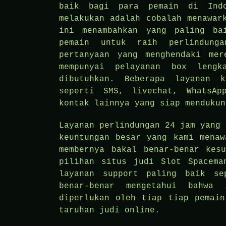
baik bagi para pemain di Indo
melakukan adalah cobalah menawar
ini menambahkan yang paling ba
pemain untuk raih perlindung
pertanyaan yang menghendaki mer
mempunyai pelayanan box lengk
dibutuhkan. Beberapa layanan 
seperti SMS, livechat, WhatsAp
kontak lainnya yang siap mendukun
Layanan perlindungan 24 jam yang 
keuntungan besar yang kami menaw
membernya bakal benar-benar kes
pilihan situs judi Slot Spacema
layanan support paling baik se
benar-benar mengetahui bahwa 
diperlukan oleh tiap tiap pemain
taruhan judi online.