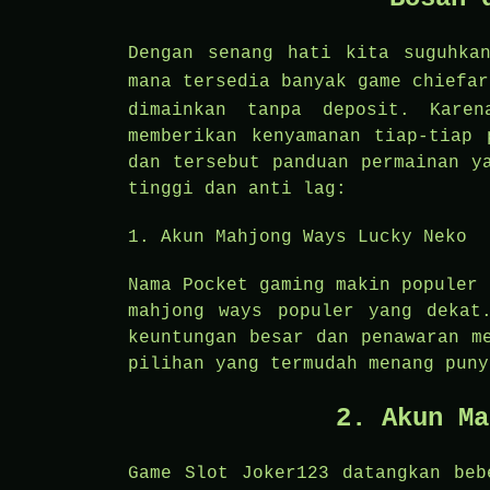
Dengan senang hati kita suguhka
mana tersedia banyak game
chiefar
dimainkan tanpa deposit. Kare
memberikan kenyamanan tiap-tiap 
dan tersebut panduan permainan y
tinggi dan anti lag:
1. Akun Mahjong Ways Lucky Neko
Nama Pocket gaming makin populer 
mahjong ways populer yang dekat
keuntungan besar dan penawaran m
pilihan yang termudah menang puny
2. Akun Ma
Game Slot Joker123 datangkan beb