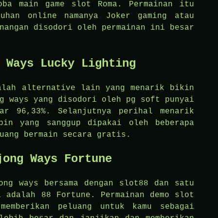
oba main game slot Roma. Permainan itu
ruhan online namanya Joker gaming atau
nangan disodori oleh permainan ini besar
 Ways Lucky Lighting
alah alternative lain yang menarik bikin
g ways yang disodori oleh pg soft punyai
ar 96,33%. Selanjutnya perihal menarik
pin yang sanggup dipakai oleh beberapa
uang bermain secara gratis.
jong Ways Fortune
ong ways bersama dengan slot88 dan satu
a adalah 88 Fortune. Permainan demo slot
memberikan peluang untuk kamu sebagai