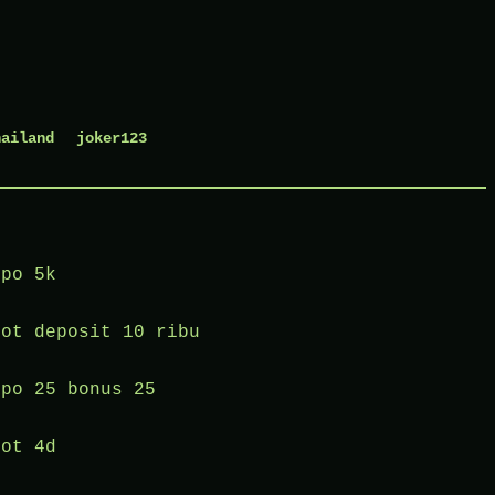
hailand
joker123
epo 5k
lot deposit 10 ribu
epo 25 bonus 25
lot 4d