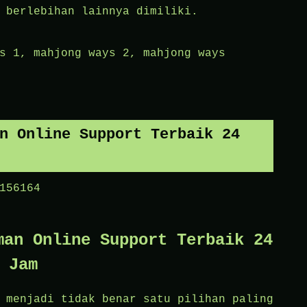
 berlebihan lainnya dimiliki.
s 1
,
mahjong ways 2
,
mahjong ways
n Online Support Terbaik 24
156164
man Online Support Terbaik 24
Jam
 menjadi tidak benar satu pilihan paling