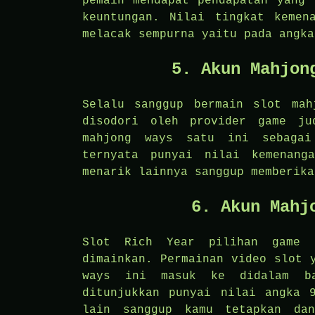
pemain mendapat pendapatan yang 
keuntungan. Nilai tingkat kemen
melacak sempurna yaitu pada angka
5. Akun Mahjon
Selalu sanggup bermain slot mah
disodori oleh provider game ju
mahjong ways satu ini sebagai
ternyata punyai nilai kemenang
menarik lainnya sanggup memberika
6. Akun Mahj
Slot Rich Year pilihan game 
dimainkan. Permainan video slot 
ways ini masuk ke didalam ba
ditunjukkan punyai nilai angka 
lain sanggup kamu tetapkan da