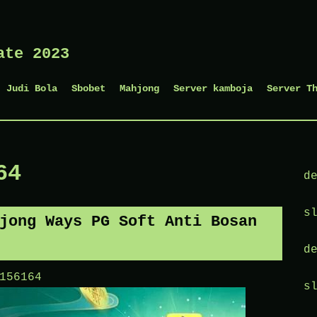
ate 2023
Judi Bola
Sbobet
Mahjong
Server kamboja
Server T
64
d
s
jong Ways PG Soft Anti Bosan
d
156164
s